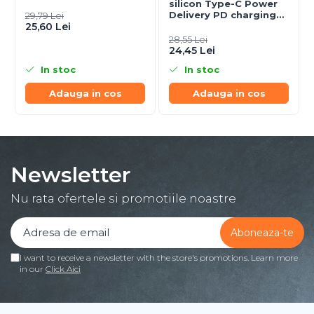
silicon Type-C Power
Delivery PD charging
29,79 Lei
25,60 Lei
and data cable 1.5m
black
28,55 Lei
24,45 Lei
In stoc
In stoc
Adauga in cos
Adauga in cos
Newsletter
Nu rata ofertele si promotiile noastre
I want to receive a newsletter with the store's promotions. Learn more
in our
Click Aici