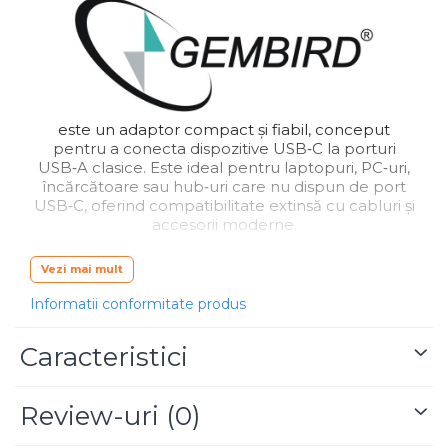
Blu-Ray, CD/DVD & Floppy Drives
este un adaptor compact și fiabil, conceput
pentru a conecta dispozitive USB‑C la porturi
USB‑A clasice. Este ideal pentru laptopuri, PC‑uri,
încărcătoare sau hub‑uri care nu dispun de port
USB‑C, oferind compatibilitate extinsă cu cabluri și
accesorii moderne.
Gembird A‑USB2‑AMCF‑02
Vezi mai mult
Adaptorul respectă standardul
USB 2.0
, fiind
potrivit pentru încărcare și transfer de date la
Informatii conformitate produs
viteze de până la 480 Mbps. Construcția robustă și
dimensiunile ultra‑compacte îl fac perfect pentru
Caracteristici
utilizare zilnică, acasă sau în deplasare.
Produsul este conform standardelor
EN/IEC
63000:2018
și
RoHS 2011/65/EU
, garantând
Review-uri
(0)
siguranță și calitate. Garanție:
24 luni
.