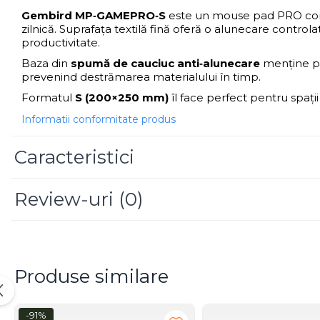
Scannere Documente
Gembird MP‑GAMEPRO‑S
este un mouse pad PRO compac
zilnică. Suprafața textilă fină oferă o alunecare controla
TV, Audio-Video & Multimedia
productivitate.
Monitoare
Baza din
spumă de cauciuc anti‑alunecare
menține pad
Monitoare Gaming & Consumer
prevenind destrămarea materialului în timp.
Monitoare Business
Formatul
S (200×250 mm)
îl face perfect pentru spații
Accesorii
Informatii conformitate produs
Accesorii Căști & Microfoane
Cabluri & Adaptoare Audio-Video
Caracteristici
Suporturi - altele
Suporturi TV Birou
Review-uri
(0)
Suporturi TV Perete
Boxe
Boxe PC & Soundbar
Boxe Wireless & Portabile
Produse similare
Camere Foto & Sisteme Optice
Webcam
-91%