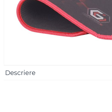
Imprimanta Laser Mono
Imprimante Cerneală
Imprimante Matriciale
Multifuncțional Cerneală
Multifuncțional Laser Mono
Accesorii Imprimante &
Scannere 3D
Consumabile & Filamente 3D
Consumabile - cerneală
Cerneală & Cap de Printare
Consumabile - toner
Descriere
Toner
Imprimante Large Format
Printer (LFP)
Accesorii Large Format
Plottere & Scannere
Scannere