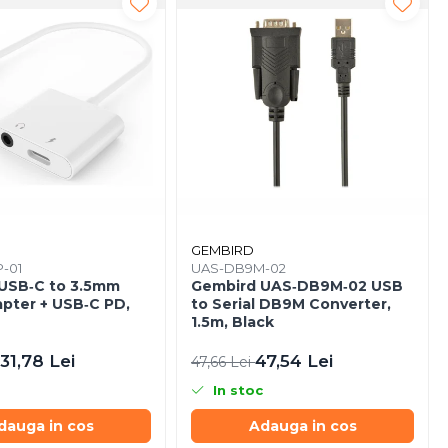
GEMBIRD
P-01
UAS-DB9M-02
USB‑C to 3.5mm
Gembird UAS‑DB9M‑02 USB
apter + USB‑C PD,
to Serial DB9M Converter,
1.5m, Black
31,78 Lei
47,54 Lei
47,66 Lei
In stoc
dauga in cos
Adauga in cos