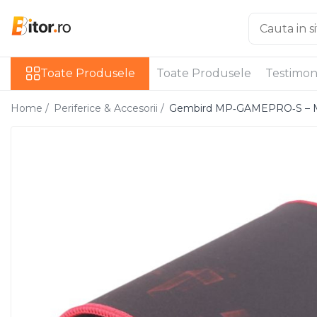
Toate Produsele
Toate Produsele
Toate Produsele
Testimon
Laptop , PC, Tablete
Laptop-uri
Home /
Periferice & Accesorii /
Gembird MP‑GAMEPRO‑S – Mou
Laptop-uri Gaming
Laptop-uri Workstation
Laptop-uri Business
Desktop PC
Desktop Business
Sistem barebone
Acesorii
Imprimante, Scannere,
Consumabile
Imprimante & Multifuncționale
Imprimanta Laser Color