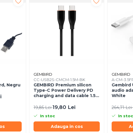
GEMBIRD
GEMBIRD
CC-USB2S-CMCM-1.5M-BK
A-CM-3.5F
rd, Negru
GEMBIRD Premium silicon
Gembird 
Type-C Power Delivery PD
audio ad
charging and data cable 1.5m
White
i
black
19,80 Lei
19,85 Lei
264,71 Lei
In stoc
In stoc
os
Adauga in cos
A