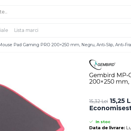
iale
Lista marci
se Pad Gaming PRO 200×250 mm, Negru, Anti‑Slip, Anti‑Fra
Gembird MP‑
200×250 mm, N
15,25 L
15,32 Lei
Economisest
In stoc
Data de livrare:
Lu