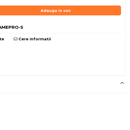
Adauga in cos
AMEPRO-S
te
Cere informatii