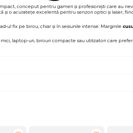
t, conceput pentru gameri și profesioniști care au nevoie de
tă și o acuratețe excelentă pentru senzori optici și laser, fi
‑ul fix pe birou, chiar și în sesiunile intense. Marginile
cusu
 mici, laptop‑uri, birouri compacte sau utilizatori care prefe