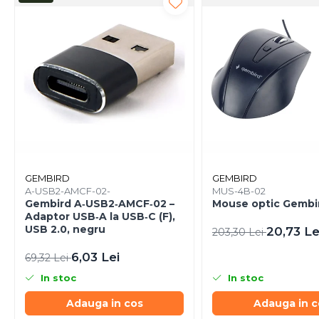
Caști & Microfoane
Caști Business
Căști Gaming & Consumer
Microfoane & Reportofoane
Display & signage
Ecrane Digital Signage
Ecrane Touchscreen Digital
Signage
Proiectoare
Proiectoare Business
GEMBIRD
GEMBIRD
A-USB2-AMCF-02-
MUS-4B-02
Proiectoare Consumer
Gembird A‑USB2‑AMCF‑02 –
Mouse optic Gembi
Componente
Adaptor USB‑A la USB‑C (F),
USB 2.0, negru
20,73 Le
203,30 Lei
Plăci de baza
Plăci de Bază Amd
6,03 Lei
69,32 Lei
Plăci de Bază Intel
In stoc
In stoc
Plăci video
Adauga in cos
Adauga in c
Plăci Video Gaming & Consumer