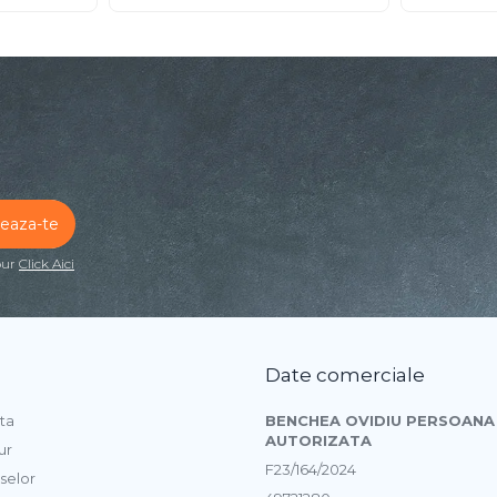
our
Click Aici
Date comerciale
ta
BENCHEA OVIDIU PERSOANA 
AUTORIZATA
ur
F23/164/2024
selor