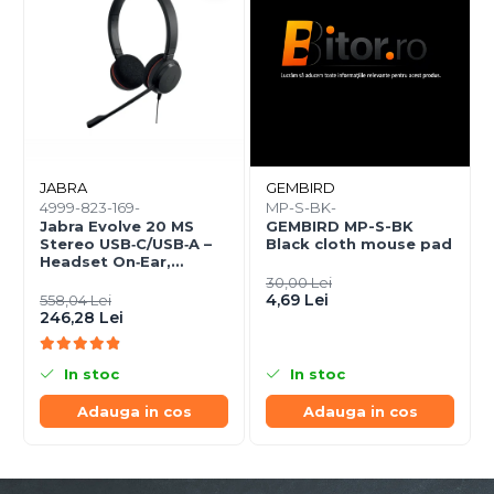
JABRA
GEMBIRD
4999-823-169-
MP-S-BK-
Jabra Evolve 20 MS
GEMBIRD MP-S-BK
Stereo USB‑C/USB‑A –
Black cloth mouse pad
Headset On‑Ear,
Noise‑Isolating, MS
30,00 Lei
Certified
4,69 Lei
558,04 Lei
246,28 Lei
In stoc
In stoc
Adauga in cos
Adauga in cos