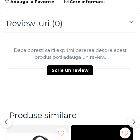
Blu-Ray, CD/DVD & Floppy Drives
Adauga la Favorite
Cere informatii
Review-uri
(0)
Daca doresti sa iti exprimi parerea despre acest
produs poti adauga un review.
Scrie un review
Produse similare