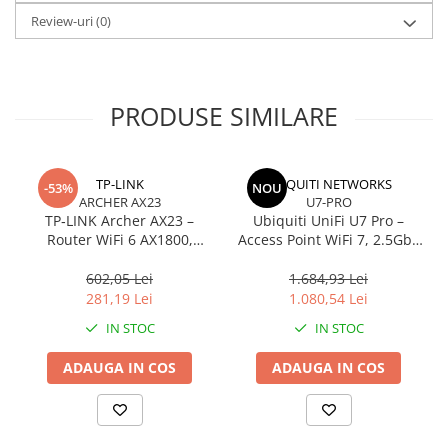
Review-uri
(0)
PRODUSE SIMILARE
TP-LINK
UBIQUITI NETWORKS
-53%
NOU
ARCHER AX23
U7-PRO
TP‑LINK Archer AX23 –
Ubiquiti UniFi U7 Pro –
Router WiFi 6 AX1800,
Access Point WiFi 7, 2.5GbE
Dual‑Core, Gigabit, OFDMA,
PoE+, 2.4/5/6 GHz,
1024‑QAM
Ceiling‑mount
602,05 Lei
1.684,93 Lei
281,19 Lei
1.080,54 Lei
IN STOC
IN STOC
ADAUGA IN COS
ADAUGA IN COS