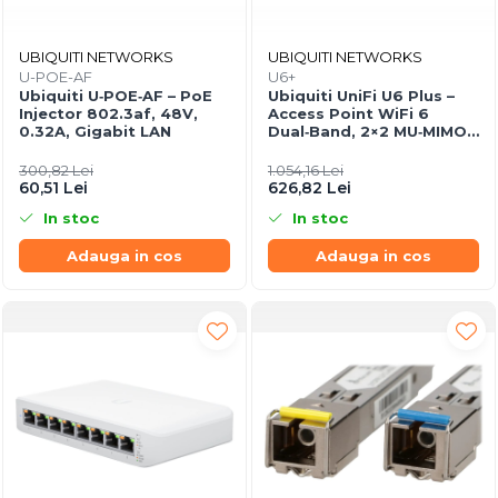
UBIQUITI NETWORKS
UBIQUITI NETWORKS
U-POE-AF
U6+
Ubiquiti U‑POE‑AF – PoE
Ubiquiti UniFi U6 Plus –
Injector 802.3af, 48V,
Access Point WiFi 6
0.32A, Gigabit LAN
Dual‑Band, 2×2 MU‑MIMO,
PoE
300,82 Lei
1.054,16 Lei
60,51 Lei
626,82 Lei
In stoc
In stoc
Adauga in cos
Adauga in cos