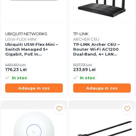
UBIQUITI NETWORKS
TP-LINK
USW-FLEX-MINI
ARCHER C6U
Ubiquiti USW‑Flex‑Mini –
TP‑LINK Archer C6U –
Switch Managed 5×
Router Wi‑Fi AC1200
Gigabit, PoE In
Dual‑Band, 4× LAN
802.3af/at, USB‑C 5V
Gigabit, USB 2.0,
MU‑MIMO, Beamforming,
460,60 Lei
507,73 Lei
VPN Server
176,23 Lei
233,69 Lei
In stoc
In stoc
Adauga in cos
Adauga in cos