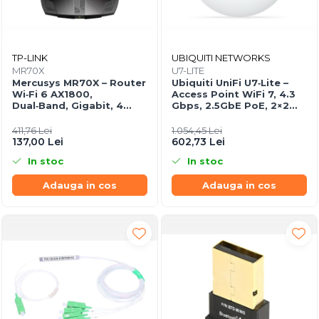
TP-LINK
UBIQUITI NETWORKS
MR70X
U7-LITE
Mercusys MR70X – Router
Ubiquiti UniFi U7‑Lite –
Wi‑Fi 6 AX1800,
Access Point WiFi 7, 4.3
Dual‑Band, Gigabit, 4
Gbps, 2.5GbE PoE, 2×2
antene High‑Gain
MIMO
411,76 Lei
1.054,45 Lei
137,00 Lei
602,73 Lei
In stoc
In stoc
Adauga in cos
Adauga in cos