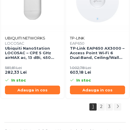
UBIQUITI NETWORKS
TP-LINK
LOCO5AC
EAP650
Ubiquiti NanoStation
TP‑Link EAP650 AX3000 –
LOCO5AC – CPE 5 GHz
Access Point Wi‑Fi 6
airMAX ac, 13 dBi, 450
Dual‑Band, Ceiling/Wall
Mbps, PoE, Outdoor
Mount, PoE+, Omada SDN
581,81 Lei
1.002,78 Lei
282,33 Lei
603,18 Lei
In stoc
In stoc
Adauga in cos
Adauga in cos
1
2
3