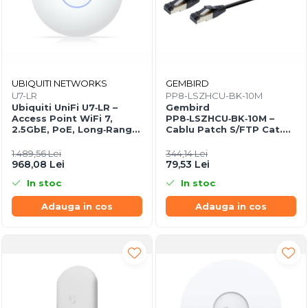
UBIQUITI NETWORKS
GEMBIRD
U7-LR
PP8-LSZHCU-BK-10M
Ubiquiti UniFi U7‑LR –
Gembird
Access Point WiFi 7,
PP8‑LSZHCU‑BK‑10M –
2.5GbE, PoE, Long‑Range,
Cablu Patch S/FTP Cat.8,
4.3 Gbps
LSZH, 10m, 2000 MHz,
Negru
1.489,56 Lei
344,14 Lei
968,08 Lei
79,53 Lei
In stoc
In stoc
Adauga in cos
Adauga in cos