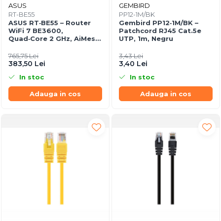
ASUS
GEMBIRD
RT-BE55
PP12-1M/BK
ASUS RT‑BE55 – Router
Gembird PP12‑1M/BK –
WiFi 7 BE3600,
Patchcord RJ45 Cat.5e
Quad‑Core 2 GHz, AiMesh,
UTP, 1m, Negru
2.5GbE, 4 antene
765,75 Lei
3,43 Lei
383,50 Lei
3,40 Lei
In stoc
In stoc
Adauga in cos
Adauga in cos