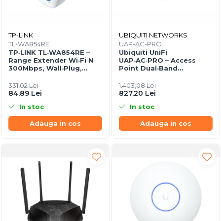
TP-LINK
UBIQUITI NETWORKS
TL-WA854RE
UAP-AC-PRO
TP‑LINK TL‑WA854RE –
Ubiquiti UniFi
Range Extender Wi‑Fi N
UAP‑AC‑PRO – Access
300Mbps, Wall‑Plug,
Point Dual‑Band
WPS, 2× antene interne
2.4/5GHz, Wi‑Fi 5, 3×3
MIMO, 2× GbE, PoE+
331,02 Lei
1.403,08 Lei
84,89 Lei
827,20 Lei
In stoc
In stoc
Adauga in cos
Adauga in cos