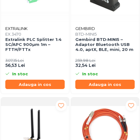
EXTRALINK
GEMBIRD
EX.3470
BTD-MINI5
Extralink PLC Splitter 1:4
Gembird BTD‑MINI5 –
SC/APC 900µm 1m –
Adaptor Bluetooth USB
FTTH/FTTx
4.0, aptX, BLE, mini, 20 m
307,15 Lei
259,98 Lei
56,53 Lei
32,54 Lei
In stoc
In stoc
Adauga in cos
Adauga in cos