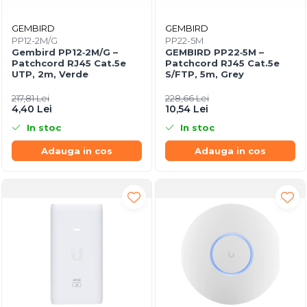
GEMBIRD
GEMBIRD
PP12-2M/G
PP22-5M
Gembird PP12‑2M/G –
GEMBIRD PP22‑5M –
Patchcord RJ45 Cat.5e
Patchcord RJ45 Cat.5e
UTP, 2m, Verde
S/FTP, 5m, Grey
217,81 Lei
228,66 Lei
4,40 Lei
10,54 Lei
In stoc
In stoc
Adauga in cos
Adauga in cos