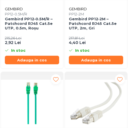
GEMBIRD
GEMBIRD
PP12-0.5M/R
PP12-2M
Gembird PP12‑0.5M/R –
Gembird PP12‑2M –
Patchcord RJ45 Cat.5e
Patchcord RJ45 Cat.5e
UTP, 0.5m, Roșu
UTP, 2m, Gri
215,26 Lei
217,81 Lei
2,92 Lei
4,40 Lei
In stoc
In stoc
Adauga in cos
Adauga in cos