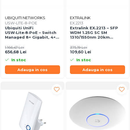
UBIQUITI NETWORKS
EXTRALINK
USW-LITE-8-POE
EX.2213
Ubiquiti UniFi
Extralink EX.2213 – SFP
USW‑Lite‑8‑PoE – Switch
WDM 1.25G SC SM
Managed 8× Gigabit, 4×
1310/1550nm 20km
PoE+ (52W),
(Pereche)
Desktop/Wall‑mount
1.166,47 Lei
375,19 Lei
656,68 Lei
109,60 Lei
In stoc
In stoc
Adauga in cos
Adauga in cos