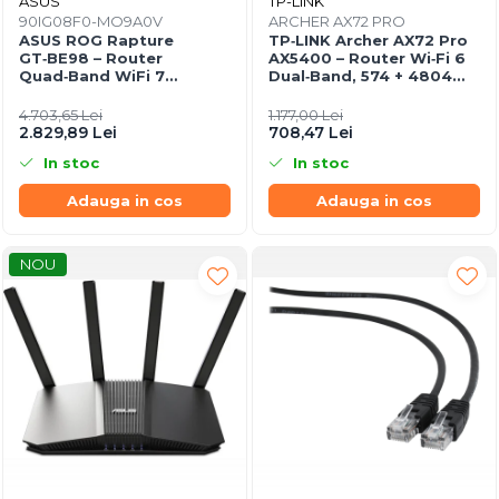
ASUS
TP-LINK
90IG08F0-MO9A0V
ARCHER AX72 PRO
ASUS ROG Rapture
TP‑LINK Archer AX72 Pro
GT‑BE98 – Router
AX5400 – Router Wi‑Fi 6
Quad‑Band WiFi 7
Dual‑Band, 574 + 4804
BE25000, 10GbE, 5GbE,
Mbps, 6 Antene, Port
2.5GbE, Gaming, AiMesh
2.5Gbps WAN/LAN, USB
4.703,65 Lei
1.177,00 Lei
3.0
2.829,89 Lei
708,47 Lei
In stoc
In stoc
Adauga in cos
Adauga in cos
NOU