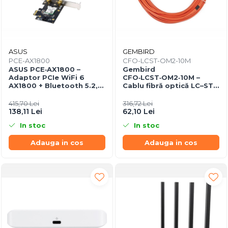
ASUS
GEMBIRD
PCE-AX1800
CFO-LCST-OM2-10M
ASUS PCE‑AX1800 –
Gembird
Adaptor PCIe WiFi 6
CFO‑LCST‑OM2‑10M –
AX1800 + Bluetooth 5.2,
Cablu fibră optică LC–ST
Dual‑Band, 2× antene
duplex MM 50/125 OM2, 10
m, Orange
415,70 Lei
316,72 Lei
138,11 Lei
62,10 Lei
In stoc
In stoc
Adauga in cos
Adauga in cos