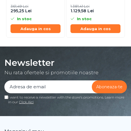
OFDMA, 1024‑QAM
GHz, Ceiling‑mount
361,49 Lei
1.381,41 Lei
295,25 Lei
1.129,58 Lei
In stoc
In stoc
Adauga in cos
Adauga in cos
Newsletter
Nu rata ofertele si promotiile noastre
I want to receive a newsletter with the store's promotions. Learn more
in our
Click Aici