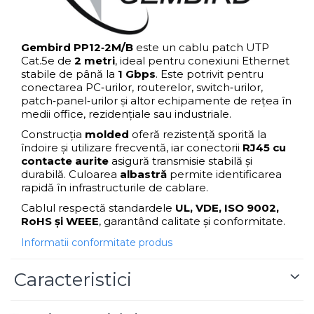
Blu-Ray, CD/DVD & Floppy Drives
Gembird PP12‑2M/B
este un cablu patch UTP
Cat.5e de
2 metri
, ideal pentru conexiuni Ethernet
stabile de până la
1 Gbps
. Este potrivit pentru
conectarea PC‑urilor, routerelor, switch‑urilor,
patch‑panel‑urilor și altor echipamente de rețea în
medii office, rezidențiale sau industriale.
Construcția
molded
oferă rezistență sporită la
îndoire și utilizare frecventă, iar conectorii
RJ45 cu
contacte aurite
asigură transmisie stabilă și
durabilă. Culoarea
albastră
permite identificarea
rapidă în infrastructurile de cablare.
Cablul respectă standardele
UL, VDE, ISO 9002,
RoHS și WEEE
, garantând calitate și conformitate.
Informatii conformitate produs
Caracteristici