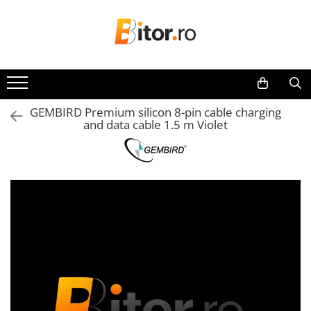
Toate Produsele
Laptop , PC, Tablete
Laptop-uri
GEMBIRD Premium silicon 8-pin cable charging
Laptop-uri Gaming
and data cable 1.5 m Violet
Laptop-uri Workstation
Laptop-uri Business
Desktop PC
Desktop Business
Sistem barebone
Acesorii
Imprimante, Scannere,
Consumabile
Imprimante & Multifuncționale
Imprimanta Laser Color