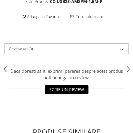
Cod Produs:
CC-USB2S-AM8PM-1.5M-P
Scannere Documente
TV, Audio-Video & Multimedia
Adauga la Favorite
Cere informatii
Monitoare
Monitoare Gaming & Consumer
Monitoare Business
Accesorii
Review-uri
(0)
Accesorii Căști & Microfoane
Cabluri & Adaptoare Audio-Video
Suporturi - altele
Daca doresti sa iti exprimi parerea despre acest produs
poti adauga un review.
Suporturi TV Birou
Suporturi TV Perete
SCRIE UN REVIEW
Boxe
Boxe PC & Soundbar
Boxe Wireless & Portabile
Camere Foto & Sisteme Optice
Webcam
PRODUSE SIMILARE