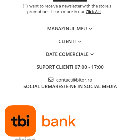
I want to receive a newsletter with the store's
Procesoare Desktop
promotions. Learn more in our
Click Aici
Stocare
HDD Externe
MAGAZINUL MEU
HDD Interne
CLIENTI
SSD Externe
SSD Interne
DATE COMERCIALE
Memorii
SUPORT CLIENTI
07:00 - 17:00
Memorii RAM
Memorii Laptop
contact@bitor.ro
Memorii Flash
SOCIAL
URMARESTE-NE IN SOCIAL MEDIA
Stick-uri USB
Surse de alimentare
Surse de Alimentare PC
Ventilatoare & Sisteme de Răcire
Răcire PC
Ventilatoare & Sisteme de Răcire