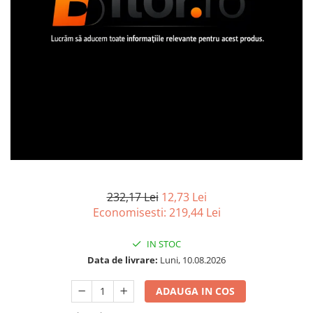
Imprimanta Laser Mono
Imprimante Cerneală
Imprimante Matriciale
Multifuncțional Cerneală
Multifuncțional Laser Mono
Accesorii Imprimante & Scannere
3D
Consumabile & Filamente 3D
Consumabile - cerneală
Cerneală & Cap de Printare
Consumabile - toner
232,17 Lei
12,73 Lei
Economisesti:
219,44
Lei
Toner
Imprimante Large Format Printer
IN STOC
(LFP)
Data de livrare:
Luni, 10.08.2026
Accesorii Large Format
Plottere & Scannere
ADAUGA IN COS
Scannere