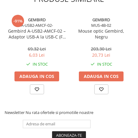
Caști & Microfoane
Caști Business
Căști Gaming & Consumer
GEMBIRD
GEMBIRD
-91%
A-USB2-AMCF-02-
MUS-4B-02
Microfoane & Reportofoane
Gembird A‑USB2‑AMCF‑02 –
Mouse optic Gembird,
Display & signage
Adaptor USB‑A la USB‑C (F),
Negru
USB 2.0, negru
Ecrane Digital Signage
69,32 Lei
203,30 Lei
Ecrane Touchscreen Digital Signage
6,03 Lei
20,73 Lei
Proiectoare
IN STOC
IN STOC
Proiectoare Business
ADAUGA IN COS
ADAUGA IN COS
Proiectoare Consumer
Componente
Plăci de baza
Plăci de Bază Amd
Plăci de Bază Intel
Newsletter
Nu rata ofertele si promotiile noastre
Plăci video
Plăci Video Gaming & Consumer
Procesoare