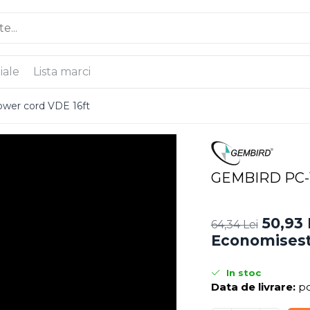
iale
Lista marci
er cord VDE 16ft
GEMBIRD PC-1
50,93 
64,34 Lei
Economisest
In stoc
Data de livrare:
po