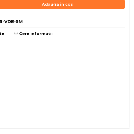
Adauga in cos
6-VDE-5M
te
Cere informatii