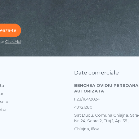
our
Click Aici
Date comerciale
ta
BENCHEA OVIDIU PERSOANA 
AUTORIZATA
ur
F23/164/2024
selor
49721280
etur
Sat Dudu, Comuna Chiajna, Str
Nr. 24, Scara 2, Etaj 1, Ap. 39,
Chiajna, Ilfov