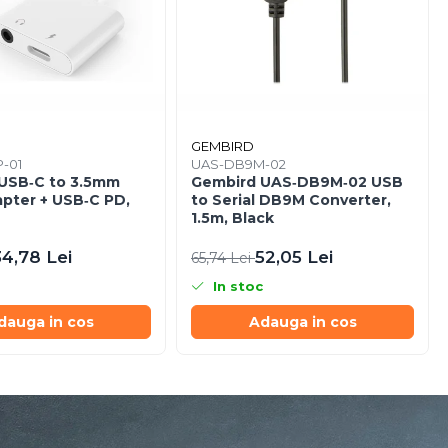
GEMBIRD
P-01
UAS-DB9M-02
USB‑C to 3.5mm
Gembird UAS‑DB9M‑02 USB
apter + USB‑C PD,
to Serial DB9M Converter,
1.5m, Black
34,78 Lei
52,05 Lei
65,74 Lei
In stoc
dauga in cos
Adauga in cos