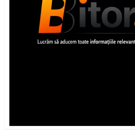
Acesorii
Imprimante, Scannere,
Consumabile
Imprimante & Multifuncționale
Imprimanta Laser Color
Imprimanta Laser Mono
Imprimante Cerneală
Imprimante Matriciale
Multifuncțional Cerneală
Multifuncțional Laser Mono
Accesorii Imprimante &
Scannere 3D
Consumabile & Filamente 3D
Accesorii imprimante, scannere
Accesorii imprimante - altele
Consumabile - cerneală
Cerneală & Cap de Printare