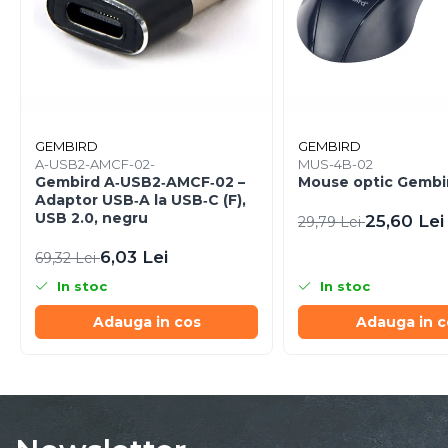
Cabluri & Adaptoare Audio-Video
Suporturi - altele
Suporturi TV Birou
Suporturi TV Perete
Boxe
Boxe PC & Soundbar
GEMBIRD
GEMBIRD
A-USB2-AMCF-02-
MUS-4B-02
Boxe Wireless & Portabile
Gembird A‑USB2‑AMCF‑02 –
Mouse optic Gembi
Camere Foto & Sisteme Optice
Adaptor USB‑A la USB‑C (F),
USB 2.0, negru
25,60 Lei
29,79 Lei
Webcam
Caști & Microfoane
6,03 Lei
69,32 Lei
Caști Business
In stoc
In stoc
Căști Gaming & Consumer
Adauga in cos
Adauga in c
Microfoane & Reportofoane
Display & signage
Ecrane Digital Signage
Ecrane Touchscreen Digital
Signage