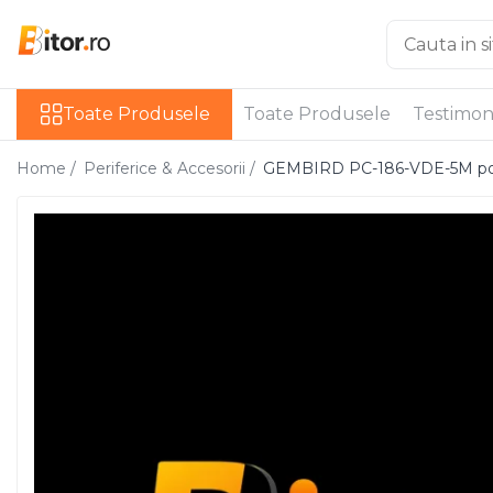
Toate Produsele
Toate Produsele
Toate Produsele
Testimon
Laptop , PC, Tablete
Laptop-uri
Home /
Periferice & Accesorii /
GEMBIRD PC-186-VDE-5M pow
Laptop-uri Gaming
Laptop-uri Home
Laptop-uri Workstation
Laptop-uri Business
Chromebook
Notebook
Desktop PC
Desktop Business
Sistem barebone
Tablete
Tablete - Windows