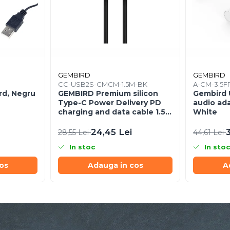
GEMBIRD
GEMBIRD
CC-USB2S-CMCM-1.5M-BK
A-CM-3.5F
rd, Negru
GEMBIRD Premium silicon
Gembird 
Type-C Power Delivery PD
audio ad
charging and data cable 1.5m
White
black
24,45 Lei
28,55 Lei
44,61 Lei
In stoc
In stoc
os
Adauga in cos
A