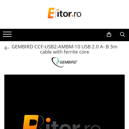
Toate Produsele
Laptop , PC, Tablete
Laptop-uri
GEMBIRD CCF-USB2-AMBM-10 USB 2.0 A- B 3m
Laptop-uri Gaming
cable with ferrite core
Laptop-uri Workstation
Laptop-uri Business
Desktop PC
Desktop Business
Sistem barebone
Acesorii
Imprimante, Scannere,
Consumabile
Imprimante & Multifuncționale
Imprimanta Laser Color