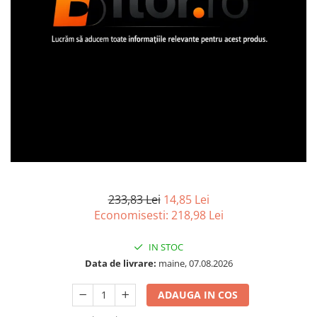
Imprimanta Laser Mono
Imprimante Cerneală
Imprimante Matriciale
Multifuncțional Cerneală
Multifuncțional Laser Mono
Accesorii Imprimante & Scannere
3D
Consumabile & Filamente 3D
Consumabile - cerneală
Cerneală & Cap de Printare
Consumabile - toner
233,83 Lei
14,85 Lei
Economisesti:
218,98
Lei
Toner
Imprimante Large Format Printer
IN STOC
(LFP)
Data de livrare:
maine, 07.08.2026
Accesorii Large Format
Plottere & Scannere
ADAUGA IN COS
Scannere