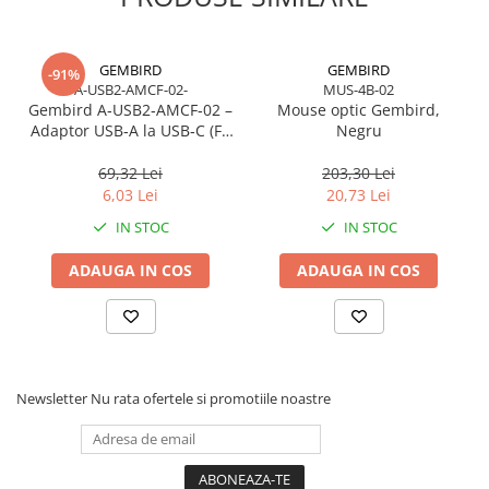
Caști & Microfoane
Caști Business
Căști Gaming & Consumer
GEMBIRD
GEMBIRD
-91%
A-USB2-AMCF-02-
MUS-4B-02
Microfoane & Reportofoane
Gembird A‑USB2‑AMCF‑02 –
Mouse optic Gembird,
Display & signage
Adaptor USB‑A la USB‑C (F),
Negru
USB 2.0, negru
Ecrane Digital Signage
69,32 Lei
203,30 Lei
Ecrane Touchscreen Digital Signage
6,03 Lei
20,73 Lei
Proiectoare
IN STOC
IN STOC
Proiectoare Business
ADAUGA IN COS
ADAUGA IN COS
Proiectoare Consumer
Componente
Plăci de baza
Plăci de Bază Amd
Plăci de Bază Intel
Newsletter
Nu rata ofertele si promotiile noastre
Plăci video
Plăci Video Gaming & Consumer
Procesoare