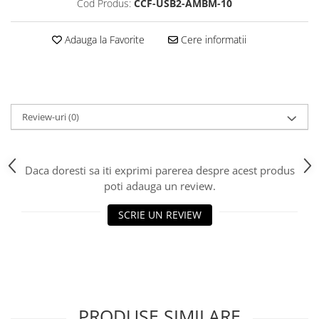
Cod Produs:
CCF-USB2-AMBM-10
Scannere Documente
TV, Audio-Video & Multimedia
Adauga la Favorite
Cere informatii
Monitoare
Monitoare Gaming & Consumer
Monitoare Business
Accesorii
Review-uri
(0)
Accesorii Căști & Microfoane
Cabluri & Adaptoare Audio-Video
Suporturi - altele
Daca doresti sa iti exprimi parerea despre acest produs
poti adauga un review.
Suporturi TV Birou
Suporturi TV Perete
SCRIE UN REVIEW
Boxe
Boxe PC & Soundbar
Boxe Wireless & Portabile
Camere Foto & Sisteme Optice
Webcam
PRODUSE SIMILARE