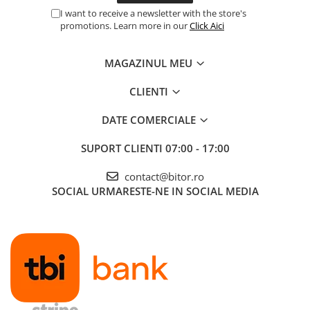
I want to receive a newsletter with the store's
Procesoare Desktop
promotions. Learn more in our
Click Aici
Stocare
HDD Externe
MAGAZINUL MEU
HDD Interne
CLIENTI
SSD Externe
SSD Interne
DATE COMERCIALE
Memorii
SUPORT CLIENTI
07:00 - 17:00
Memorii RAM
Memorii Laptop
contact@bitor.ro
Memorii Flash
SOCIAL
URMARESTE-NE IN SOCIAL MEDIA
Stick-uri USB
Surse de alimentare
Surse de Alimentare PC
Ventilatoare & Sisteme de Răcire
Răcire PC
Ventilatoare & Sisteme de Răcire