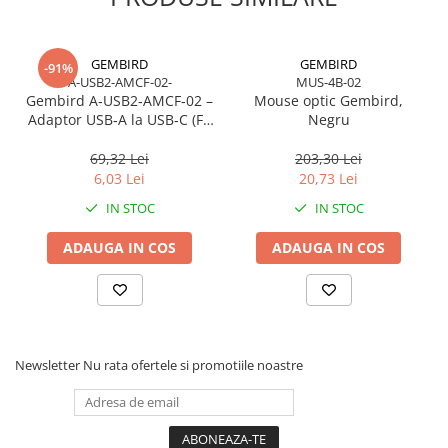
GEMBIRD
GEMBIRD
-91%
A-USB2-AMCF-02-
MUS-4B-02
Gembird A‑USB2‑AMCF‑02 –
Mouse optic Gembird,
Adaptor USB‑A la USB‑C (F),
Negru
USB 2.0, negru
69,32 Lei
203,30 Lei
6,03 Lei
20,73 Lei
IN STOC
IN STOC
ADAUGA IN COS
ADAUGA IN COS
Newsletter
Nu rata ofertele si promotiile noastre