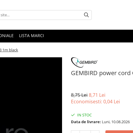
ONIALE
LISTA MARCI
3 1m black
GEMBIRD power cord 
8,75 Lei
8,71 Lei
Economisesti:
0,04
Lei
IN STOC
Data de livrare:
Luni, 10.08.2026