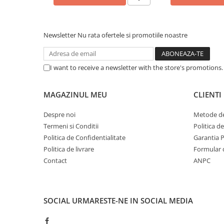
Caști & Microfoane
Caști Business
Căști Gaming & Consumer
Newsletter
Nu rata ofertele si promotiile noastre
Microfoane & Reportofoane
Display & signage
I want to receive a newsletter with the store's promotions
Ecrane Digital Signage
Ecrane Touchscreen Digital Signage
MAGAZINUL MEU
CLIENTI
Proiectoare
Proiectoare Business
Despre noi
Metode de
Termeni si Conditii
Politica d
Proiectoare Consumer
Politica de Confidentialitate
Garantia 
Componente
Politica de livrare
Formular 
Plăci de baza
Contact
ANPC
Plăci de Bază Amd
Plăci de Bază Intel
Plăci video
SOCIAL
URMARESTE-NE IN SOCIAL MEDIA
Plăci Video Gaming & Consumer
Procesoare