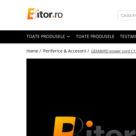
Toate Produsele
Laptop , PC, Tablete
TOATE PRODUSELE
TOATE PRODUSELE
TESTIM
Laptop-uri
Laptop-uri Gaming
Home /
Periferice & Accesorii /
GEMBIRD power cord C1
Laptop-uri Workstation
Laptop-uri Business
Desktop PC
Desktop Business
Sistem barebone
Acesorii
Imprimante, Scannere,
Consumabile
Imprimante & Multifuncționale
Imprimanta Laser Color