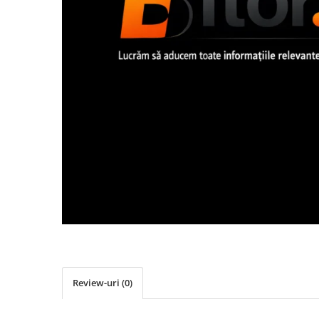
Imprimanta Laser Mono
Imprimante Cerneală
Imprimante Matriciale
Multifuncțional Cerneală
Multifuncțional Laser Mono
Accesorii Imprimante & Scannere
3D
Consumabile & Filamente 3D
Consumabile - cerneală
Cerneală & Cap de Printare
Consumabile - toner
Toner
Imprimante Large Format Printer
(LFP)
Accesorii Large Format
Review-uri
(0)
Plottere & Scannere
Scannere