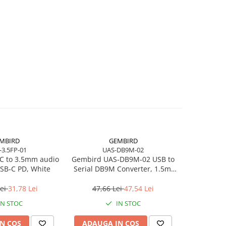
MBIRD
GEMBIRD
-3.5FP-01
UAS-DB9M-02
C to 3.5mm audio
Gembird UAS‑DB9M‑02 USB to
Logitec
SB‑C PD, White
Serial DB9M Converter, 1.5m,
Black 
Black
Wireless, 
Lei
31,78 Lei
47,66 Lei
47,54 Lei
801,2
IN STOC
IN STOC
N COS
ADAUGA IN COS
ADAUG