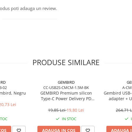
produs poti adauga un review.
PRODUSE SIMILARE
IRD
GEMBIRD
GE
B-02
CC-USB2S-CMCM-1.5M-BK
A-CM
mbird, Negru
GEMBIRD Premium silicon
Gembird USB‑
Type-C Power Delivery PD
adapter + U
charging and data cable 1.5m
20,73 Lei
black
19,85 Lei
19,80 Lei
264,71 
STOC
IN STOC
COS
ADAUGA IN COS
ADAUGA I