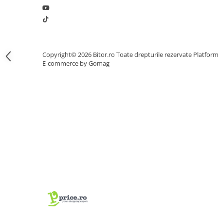
Procesoare Desktop
Stocare
HDD Externe
Copyright© 2026 Bitor.ro Toate drepturile rezervate
Platfor
HDD Interne
E-commerce by Gomag
SSD Externe
SSD Interne
Memorii
Memorii RAM
Memorii Laptop
Memorii Flash
Stick-uri USB
Surse de alimentare
Surse de Alimentare PC
Ventilatoare & Sisteme de Răcire
Răcire PC
Ventilatoare & Sisteme de Răcire