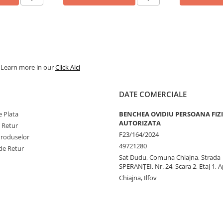
. Learn more in our
Click Aici
DATE COMERCIALE
 Plata
BENCHEA OVIDIU PERSOANA FIZ
AUTORIZATA
e Retur
F23/164/2024
Produselor
49721280
de Retur
Sat Dudu, Comuna Chiajna, Strada
SPERANŢEI, Nr. 24, Scara 2, Etaj 1, A
Chiajna, Ilfov