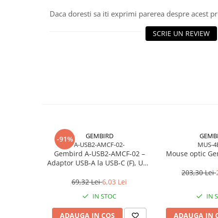
Scannere Documente
Daca doresti sa iti exprimi parerea despre acest 
TV, Audio-Video & Multimedia
SCRIE UN REVIEW
Monitoare
Monitoare Gaming & Consumer
Monitoare Business
Accesorii
Accesorii Căști & Microfoane
Cabluri & Adaptoare Audio-Video
Suporturi - altele
Suporturi TV Birou
GEMBIRD
GEMB
-91%
Suporturi TV Perete
A-USB2-AMCF-02-
MUS-4
Boxe
Gembird A‑USB2‑AMCF‑02 –
Mouse optic Ge
Adaptor USB‑A la USB‑C (F), USB
Boxe PC & Soundbar
2.0, negru
203,30 Lei
Boxe Wireless & Portabile
69,32 Lei
6,03 Lei
Camere Foto & Sisteme Optice
IN STOC
IN 
Webcam
ADAUGA IN COS
ADAUGA IN 