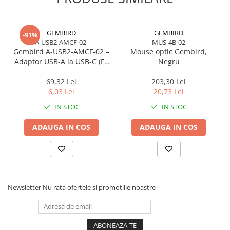
Caști & Microfoane
Caști Business
Căști Gaming & Consumer
GEMBIRD
GEMBIRD
-91%
A-USB2-AMCF-02-
MUS-4B-02
Microfoane & Reportofoane
Gembird A‑USB2‑AMCF‑02 –
Mouse optic Gembird,
Display & signage
Adaptor USB‑A la USB‑C (F),
Negru
USB 2.0, negru
Ecrane Digital Signage
69,32 Lei
203,30 Lei
Ecrane Touchscreen Digital Signage
6,03 Lei
20,73 Lei
Proiectoare
IN STOC
IN STOC
Proiectoare Business
ADAUGA IN COS
ADAUGA IN COS
Proiectoare Consumer
Componente
Plăci de baza
Plăci de Bază Amd
Plăci de Bază Intel
Newsletter
Nu rata ofertele si promotiile noastre
Plăci video
Plăci Video Gaming & Consumer
Procesoare