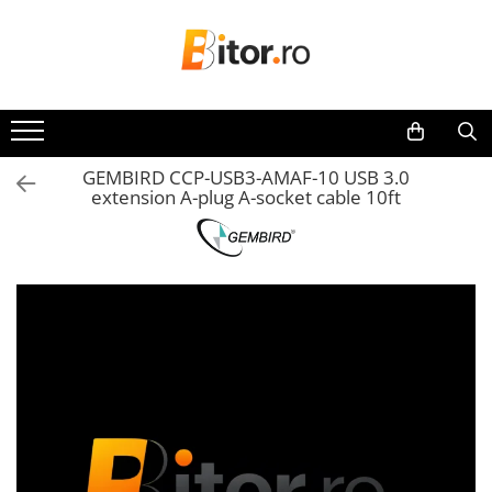
Toate Produsele
Laptop , PC, Tablete
Laptop-uri
GEMBIRD CCP-USB3-AMAF-10 USB 3.0
Laptop-uri Gaming
extension A-plug A-socket cable 10ft
Laptop-uri Workstation
Laptop-uri Business
Desktop PC
Desktop Business
Sistem barebone
Acesorii
Imprimante, Scannere,
Consumabile
Imprimante & Multifuncționale
Imprimanta Laser Color