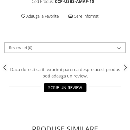
Cod Produs:
CCP-USB3-AMAF-10
Scannere Documente
TV, Audio-Video & Multimedia
Adauga la Favorite
Cere informatii
Monitoare
Monitoare Gaming & Consumer
Monitoare Business
Accesorii
Review-uri
(0)
Accesorii Căști & Microfoane
Cabluri & Adaptoare Audio-Video
Suporturi - altele
Daca doresti sa iti exprimi parerea despre acest produs
poti adauga un review.
Suporturi TV Birou
Suporturi TV Perete
SCRIE UN REVIEW
Boxe
Boxe PC & Soundbar
Boxe Wireless & Portabile
Camere Foto & Sisteme Optice
Webcam
PRODUSE SIMILARE