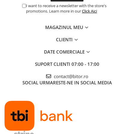
I want to receive a newsletter with the store's
Procesoare Desktop
promotions. Learn more in our
Click Aici
Stocare
HDD Externe
MAGAZINUL MEU
HDD Interne
CLIENTI
SSD Externe
SSD Interne
DATE COMERCIALE
Memorii
SUPORT CLIENTI
07:00 - 17:00
Memorii RAM
Memorii Laptop
contact@bitor.ro
Memorii Flash
SOCIAL
URMARESTE-NE IN SOCIAL MEDIA
Stick-uri USB
Surse de alimentare
Surse de Alimentare PC
Ventilatoare & Sisteme de Răcire
Răcire PC
Ventilatoare & Sisteme de Răcire