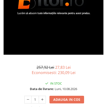
Imprimanta Laser Mono
Imprimante Cerneală
Imprimante Matriciale
Multifuncțional Cerneală
Multifuncțional Laser Mono
Accesorii Imprimante & Scannere
3D
Consumabile & Filamente 3D
Consumabile - cerneală
Cerneală & Cap de Printare
Consumabile - toner
257,92 Lei
27,83 Lei
Economisesti:
230,09
Lei
Toner
Imprimante Large Format Printer
IN STOC
(LFP)
Data de livrare:
Luni, 10.08.2026
Accesorii Large Format
Plottere & Scannere
ADAUGA IN COS
Scannere