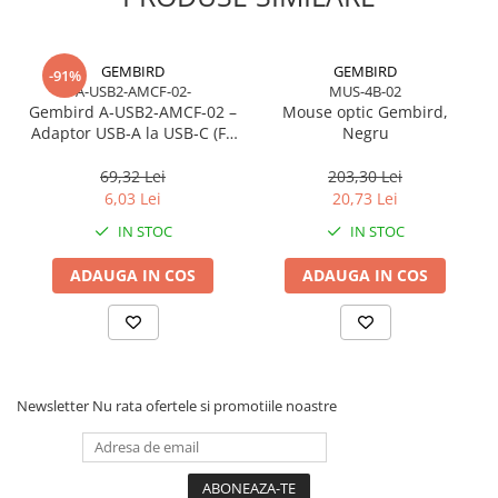
GEMBIRD
GEMBIRD
-91%
A-USB2-AMCF-02-
MUS-4B-02
Gembird A‑USB2‑AMCF‑02 –
Mouse optic Gembird,
Adaptor USB‑A la USB‑C (F),
Negru
USB 2.0, negru
69,32 Lei
203,30 Lei
6,03 Lei
20,73 Lei
IN STOC
IN STOC
ADAUGA IN COS
ADAUGA IN COS
Newsletter
Nu rata ofertele si promotiile noastre