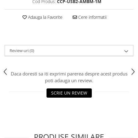
Cod Produs:
CCP-USB2-AMBM-1M
Scannere Documente
TV, Audio-Video & Multimedia
Adauga la Favorite
Cere informatii
Monitoare
Monitoare Gaming & Consumer
Monitoare Business
Accesorii
Review-uri
(0)
Accesorii Căști & Microfoane
Cabluri & Adaptoare Audio-Video
Suporturi - altele
Daca doresti sa iti exprimi parerea despre acest produs
poti adauga un review.
Suporturi TV Birou
Suporturi TV Perete
SCRIE UN REVIEW
Boxe
Boxe PC & Soundbar
Boxe Wireless & Portabile
Camere Foto & Sisteme Optice
Webcam
PRODUSE SIMILARE