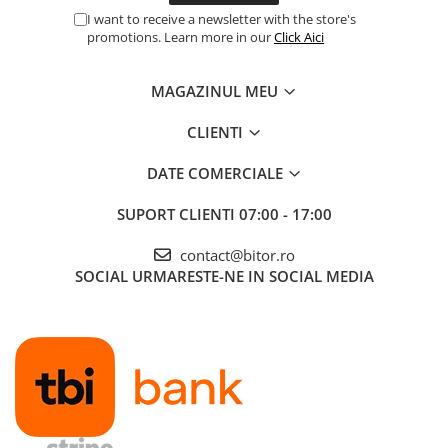
I want to receive a newsletter with the store's
Procesoare Desktop
promotions. Learn more in our
Click Aici
Stocare
HDD Externe
MAGAZINUL MEU
HDD Interne
CLIENTI
SSD Externe
SSD Interne
DATE COMERCIALE
Memorii
SUPORT CLIENTI
07:00 - 17:00
Memorii RAM
Memorii Laptop
contact@bitor.ro
Memorii Flash
SOCIAL
URMARESTE-NE IN SOCIAL MEDIA
Stick-uri USB
Surse de alimentare
Surse de Alimentare PC
Ventilatoare & Sisteme de Răcire
Răcire PC
Ventilatoare & Sisteme de Răcire