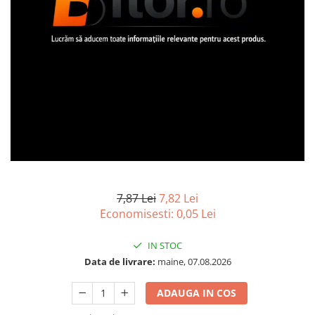
Imprimanta Laser Mono
Imprimante Cerneală
Imprimante Matriciale
Multifuncțional Cerneală
Multifuncțional Laser Mono
Accesorii Imprimante & Scannere
3D
Consumabile & Filamente 3D
Consumabile - cerneală
Cerneală & Cap de Printare
Consumabile - toner
7,87 Lei
7,82 Lei
Economisesti:
0,05
Lei
Toner
Imprimante Large Format Printer
IN STOC
(LFP)
Data de livrare:
maine, 07.08.2026
Accesorii Large Format
Plottere & Scannere
ADAUGA IN COS
Scannere