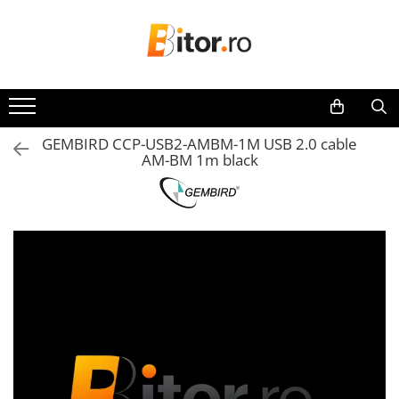
Toate Produsele
Laptop , PC, Tablete
Laptop-uri
GEMBIRD CCP-USB2-AMBM-1M USB 2.0 cable
Laptop-uri Gaming
AM-BM 1m black
Laptop-uri Workstation
Laptop-uri Business
Desktop PC
Desktop Business
Sistem barebone
Acesorii
Imprimante, Scannere,
Consumabile
Imprimante & Multifuncționale
Imprimanta Laser Color