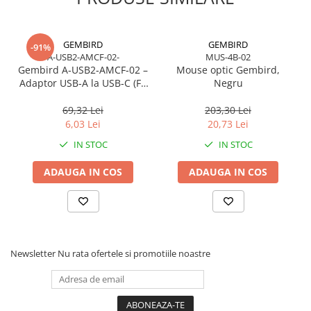
Caști & Microfoane
Caști Business
Căști Gaming & Consumer
GEMBIRD
GEMBIRD
-91%
A-USB2-AMCF-02-
MUS-4B-02
Microfoane & Reportofoane
Gembird A‑USB2‑AMCF‑02 –
Mouse optic Gembird,
Display & signage
Adaptor USB‑A la USB‑C (F),
Negru
USB 2.0, negru
Ecrane Digital Signage
69,32 Lei
203,30 Lei
Ecrane Touchscreen Digital Signage
6,03 Lei
20,73 Lei
Proiectoare
IN STOC
IN STOC
Proiectoare Business
ADAUGA IN COS
ADAUGA IN COS
Proiectoare Consumer
Componente
Plăci de baza
Plăci de Bază Amd
Plăci de Bază Intel
Newsletter
Nu rata ofertele si promotiile noastre
Plăci video
Plăci Video Gaming & Consumer
Procesoare