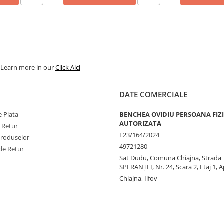
. Learn more in our
Click Aici
DATE COMERCIALE
 Plata
BENCHEA OVIDIU PERSOANA FIZ
AUTORIZATA
e Retur
F23/164/2024
Produselor
49721280
de Retur
Sat Dudu, Comuna Chiajna, Strada
SPERANŢEI, Nr. 24, Scara 2, Etaj 1, A
Chiajna, Ilfov