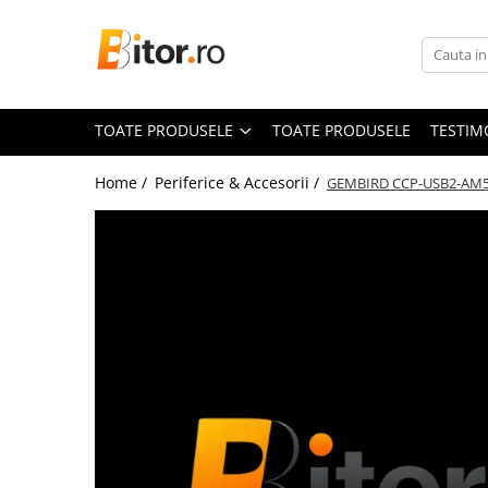
Toate Produsele
Laptop , PC, Tablete
TOATE PRODUSELE
TOATE PRODUSELE
TESTIM
Laptop-uri
Laptop-uri Gaming
Home /
Periferice & Accesorii /
GEMBIRD CCP-USB2-AM5P-
Laptop-uri Workstation
Laptop-uri Business
Desktop PC
Desktop Business
Sistem barebone
Acesorii
Imprimante, Scannere,
Consumabile
Imprimante & Multifuncționale
Imprimanta Laser Color