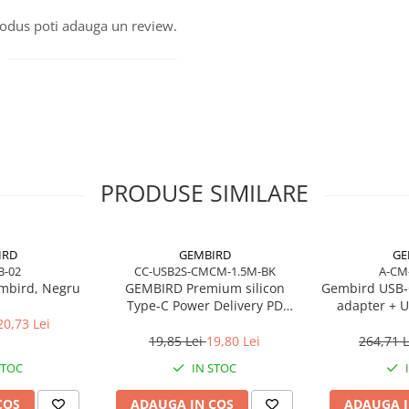
produs poti adauga un review.
PRODUSE SIMILARE
IRD
GEMBIRD
GE
B-02
CC-USB2S-CMCM-1.5M-BK
A-CM
mbird, Negru
GEMBIRD Premium silicon
Gembird USB‑
Type-C Power Delivery PD
adapter + U
charging and data cable 1.5m
20,73 Lei
black
19,85 Lei
19,80 Lei
264,71 
STOC
IN STOC
COS
ADAUGA IN COS
ADAUGA I