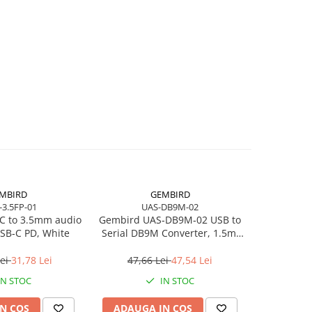
MBIRD
GEMBIRD
-3.5FP-01
UAS-DB9M-02
C to 3.5mm audio
Gembird UAS‑DB9M‑02 USB to
Logitec
SB‑C PD, White
Serial DB9M Converter, 1.5m,
Black 
Black
Wireless, 
Lei
31,78 Lei
47,66 Lei
47,54 Lei
801,2
IN STOC
IN STOC
N COS
ADAUGA IN COS
ADAUG