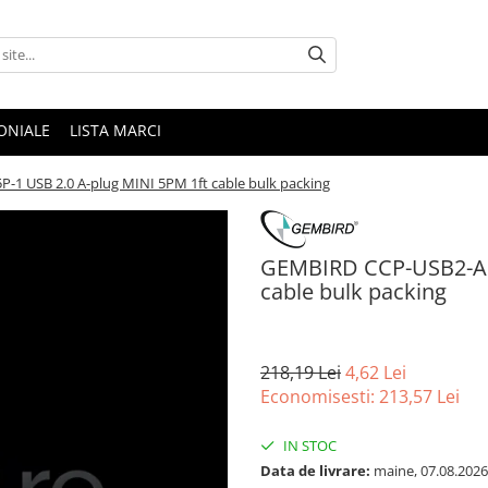
ONIALE
LISTA MARCI
1 USB 2.0 A-plug MINI 5PM 1ft cable bulk packing
GEMBIRD CCP-USB2-AM5
cable bulk packing
218,19 Lei
4,62 Lei
Economisesti:
213,57
Lei
IN STOC
Data de livrare:
maine, 07.08.2026