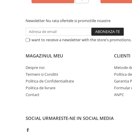
Caști & Microfoane
Caști Business
Căști Gaming & Consumer
Newsletter
Nu rata ofertele si promotiile noastre
Microfoane & Reportofoane
Display & signage
I want to receive a newsletter with the store's promotions
Ecrane Digital Signage
Ecrane Touchscreen Digital Signage
MAGAZINUL MEU
CLIENTI
Proiectoare
Proiectoare Business
Despre noi
Metode de
Termeni si Conditii
Politica d
Proiectoare Consumer
Politica de Confidentialitate
Garantia 
Componente
Politica de livrare
Formular 
Plăci de baza
Contact
ANPC
Plăci de Bază Amd
Plăci de Bază Intel
Plăci video
SOCIAL
URMARESTE-NE IN SOCIAL MEDIA
Plăci Video Gaming & Consumer
Procesoare