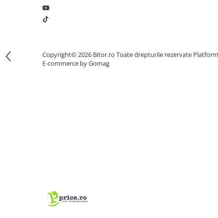
Procesoare Desktop
Stocare
HDD Externe
Copyright© 2026 Bitor.ro Toate drepturile rezervate
Platfor
HDD Interne
E-commerce by Gomag
SSD Externe
SSD Interne
Memorii
Memorii RAM
Memorii Laptop
Memorii Flash
Stick-uri USB
Surse de alimentare
Surse de Alimentare PC
Ventilatoare & Sisteme de Răcire
Răcire PC
Ventilatoare & Sisteme de Răcire