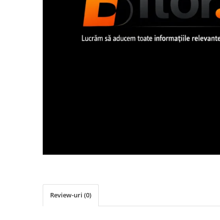
Imprimanta Laser Mono
Imprimante Cerneală
Imprimante Matriciale
Multifuncțional Cerneală
Multifuncțional Laser Mono
Accesorii Imprimante & Scannere
3D
Consumabile & Filamente 3D
Consumabile - cerneală
Cerneală & Cap de Printare
Consumabile - toner
Toner
Imprimante Large Format Printer
(LFP)
Accesorii Large Format
Review-uri
(0)
Plottere & Scannere
Scannere