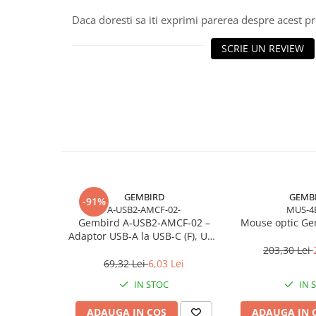
Scannere Documente
Daca doresti sa iti exprimi parerea despre acest 
TV, Audio-Video & Multimedia
SCRIE UN REVIEW
Monitoare
Monitoare Gaming & Consumer
Monitoare Business
Accesorii
Accesorii Căști & Microfoane
Cabluri & Adaptoare Audio-Video
Suporturi - altele
Suporturi TV Birou
GEMBIRD
GEMB
-91%
Suporturi TV Perete
A-USB2-AMCF-02-
MUS-4
Boxe
Gembird A‑USB2‑AMCF‑02 –
Mouse optic Ge
Adaptor USB‑A la USB‑C (F), USB
Boxe PC & Soundbar
2.0, negru
203,30 Lei
Boxe Wireless & Portabile
69,32 Lei
6,03 Lei
Camere Foto & Sisteme Optice
IN STOC
IN 
Webcam
ADAUGA IN COS
ADAUGA IN 