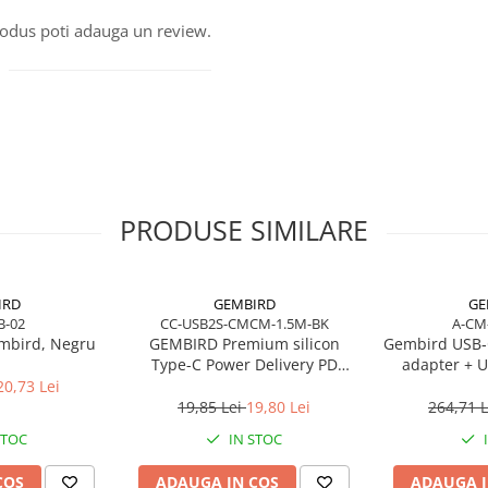
produs poti adauga un review.
PRODUSE SIMILARE
IRD
GEMBIRD
GE
B-02
CC-USB2S-CMCM-1.5M-BK
A-CM
mbird, Negru
GEMBIRD Premium silicon
Gembird USB‑
Type-C Power Delivery PD
adapter + U
charging and data cable 1.5m
20,73 Lei
black
19,85 Lei
19,80 Lei
264,71 
STOC
IN STOC
COS
ADAUGA IN COS
ADAUGA I