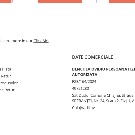
. Learn more in our
Click Aici
DATE COMERCIALE
 Plata
BENCHEA OVIDIU PERSOANA FIZ
AUTORIZATA
e Retur
F23/164/2024
Produselor
49721280
de Retur
Sat Dudu, Comuna Chiajna, Strada
SPERANŢEI, Nr. 24, Scara 2, Etaj 1, A
Chiajna, Ilfov