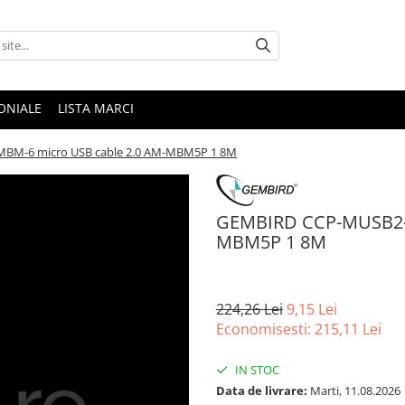
ONIALE
LISTA MARCI
BM-6 micro USB cable 2.0 AM-MBM5P 1 8M
GEMBIRD CCP-MUSB2-A
MBM5P 1 8M
224,26 Lei
9,15 Lei
Economisesti:
215,11
Lei
IN STOC
Data de livrare:
Marti, 11.08.2026