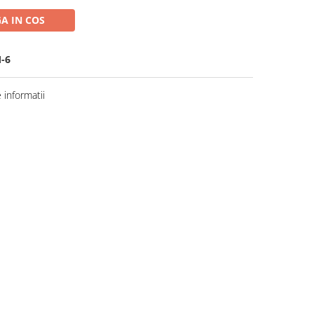
A IN COS
-6
informatii