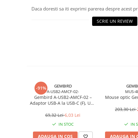
Scannere Documente
Daca doresti sa iti exprimi parerea despre acest 
TV, Audio-Video & Multimedia
SCRIE UN REVIEW
Monitoare
Monitoare Gaming & Consumer
Monitoare Business
Accesorii
Accesorii Căști & Microfoane
Cabluri & Adaptoare Audio-Video
Suporturi - altele
Suporturi TV Birou
GEMBIRD
GEMB
-91%
Suporturi TV Perete
A-USB2-AMCF-02-
MUS-4
Boxe
Gembird A‑USB2‑AMCF‑02 –
Mouse optic Ge
Adaptor USB‑A la USB‑C (F), USB
Boxe PC & Soundbar
2.0, negru
203,30 Lei
Boxe Wireless & Portabile
69,32 Lei
6,03 Lei
Camere Foto & Sisteme Optice
IN STOC
IN 
Webcam
ADAUGA IN COS
ADAUGA IN 