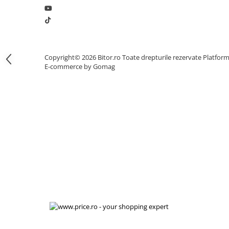
Procesoare Desktop
Stocare
HDD Externe
Copyright© 2026 Bitor.ro Toate drepturile rezervate
Platfor
HDD Interne
E-commerce by Gomag
SSD Externe
SSD Interne
Memorii
Memorii RAM
Memorii Laptop
Memorii Flash
Stick-uri USB
Surse de alimentare
Surse de Alimentare PC
Ventilatoare & Sisteme de Răcire
Răcire PC
Ventilatoare & Sisteme de Răcire