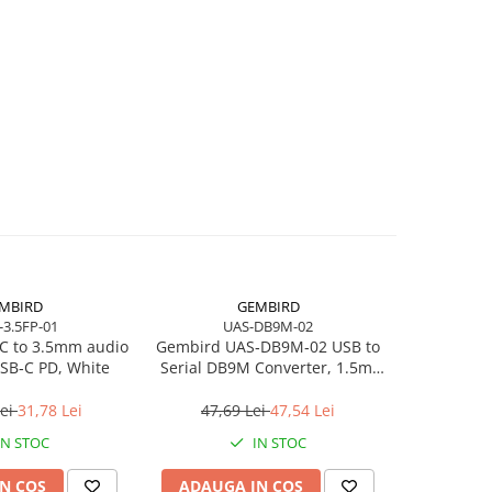
MBIRD
GEMBIRD
-3.5FP-01
UAS-DB9M-02
C to 3.5mm audio
Gembird UAS‑DB9M‑02 USB to
Logitec
SB‑C PD, White
Serial DB9M Converter, 1.5m,
Black 
Black
Wireless, 
Lei
31,78 Lei
47,69 Lei
47,54 Lei
801,2
IN STOC
IN STOC
N COS
ADAUGA IN COS
ADAUG