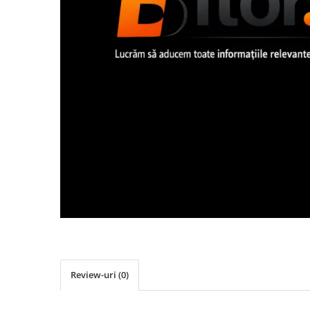
Imprimanta Laser Mono
Imprimante Cerneală
Imprimante Matriciale
Multifuncțional Cerneală
Multifuncțional Laser Mono
Accesorii Imprimante & Scannere
3D
Consumabile & Filamente 3D
Consumabile - cerneală
Cerneală & Cap de Printare
Consumabile - toner
Toner
Imprimante Large Format Printer
(LFP)
Accesorii Large Format
Review-uri
(0)
Plottere & Scannere
Scannere