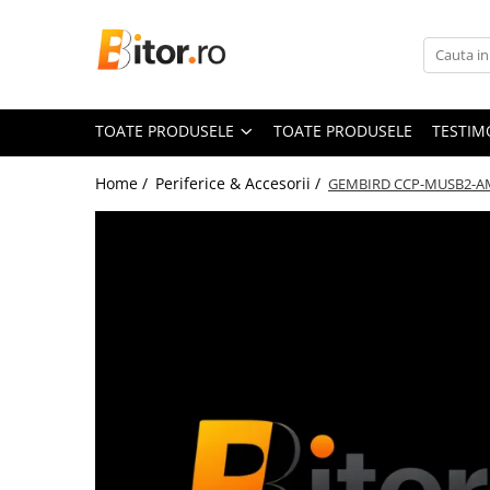
Toate Produsele
Laptop , PC, Tablete
TOATE PRODUSELE
TOATE PRODUSELE
TESTIM
Laptop-uri
Laptop-uri Gaming
Home /
Periferice & Accesorii /
GEMBIRD CCP-MUSB2-AM
Laptop-uri Workstation
Laptop-uri Business
Desktop PC
Desktop Business
Sistem barebone
Acesorii
Imprimante, Scannere,
Consumabile
Imprimante & Multifuncționale
Imprimanta Laser Color