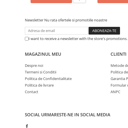
Caști & Microfoane
Caști Business
Căști Gaming & Consumer
Newsletter
Nu rata ofertele si promotiile noastre
Microfoane & Reportofoane
Display & signage
I want to receive a newsletter with the store's promotions
Ecrane Digital Signage
Ecrane Touchscreen Digital Signage
MAGAZINUL MEU
CLIENTI
Proiectoare
Proiectoare Business
Despre noi
Metode de
Termeni si Conditii
Politica d
Proiectoare Consumer
Politica de Confidentialitate
Garantia 
Componente
Politica de livrare
Formular 
Plăci de baza
Contact
ANPC
Plăci de Bază Amd
Plăci de Bază Intel
Plăci video
SOCIAL
URMARESTE-NE IN SOCIAL MEDIA
Plăci Video Gaming & Consumer
Procesoare