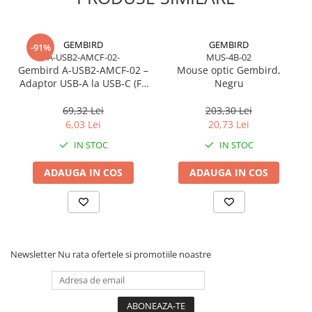
GEMBIRD
GEMBIRD
-91%
A-USB2-AMCF-02-
MUS-4B-02
Gembird A‑USB2‑AMCF‑02 –
Mouse optic Gembird,
Adaptor USB‑A la USB‑C (F),
Negru
USB 2.0, negru
69,32 Lei
203,30 Lei
6,03 Lei
20,73 Lei
IN STOC
IN STOC
ADAUGA IN COS
ADAUGA IN COS
Newsletter
Nu rata ofertele si promotiile noastre