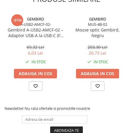
Caști & Microfoane
Caști Business
Căști Gaming & Consumer
GEMBIRD
GEMBIRD
-91%
A-USB2-AMCF-02-
MUS-4B-02
Microfoane & Reportofoane
Gembird A‑USB2‑AMCF‑02 –
Mouse optic Gembird,
Display & signage
Adaptor USB‑A la USB‑C (F),
Negru
USB 2.0, negru
Ecrane Digital Signage
69,32 Lei
203,30 Lei
Ecrane Touchscreen Digital Signage
6,03 Lei
20,73 Lei
Proiectoare
IN STOC
IN STOC
Proiectoare Business
ADAUGA IN COS
ADAUGA IN COS
Proiectoare Consumer
Componente
Plăci de baza
Plăci de Bază Amd
Plăci de Bază Intel
Newsletter
Nu rata ofertele si promotiile noastre
Plăci video
Plăci Video Gaming & Consumer
Procesoare