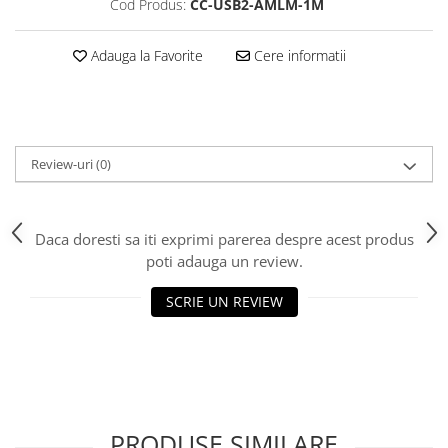
Cod Produs:
CC-USB2-AMLM-1M
Scannere Documente
TV, Audio-Video & Multimedia
Adauga la Favorite
Cere informatii
Monitoare
Monitoare Gaming & Consumer
Monitoare Business
Accesorii
Review-uri
(0)
Accesorii Căști & Microfoane
Cabluri & Adaptoare Audio-Video
Suporturi - altele
Daca doresti sa iti exprimi parerea despre acest produs
poti adauga un review.
Suporturi TV Birou
Suporturi TV Perete
SCRIE UN REVIEW
Boxe
Boxe PC & Soundbar
Boxe Wireless & Portabile
Camere Foto & Sisteme Optice
Webcam
PRODUSE SIMILARE