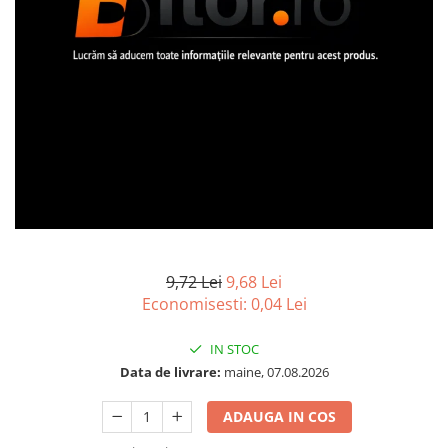
Imprimanta Laser Mono
Imprimante Cerneală
Imprimante Matriciale
Multifuncțional Cerneală
Multifuncțional Laser Mono
Accesorii Imprimante & Scannere
3D
Consumabile & Filamente 3D
Consumabile - cerneală
Cerneală & Cap de Printare
Consumabile - toner
9,72 Lei
9,68 Lei
Economisesti:
0,04
Lei
Toner
Imprimante Large Format Printer
IN STOC
(LFP)
Data de livrare:
maine, 07.08.2026
Accesorii Large Format
Plottere & Scannere
ADAUGA IN COS
Scannere