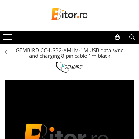
Toate Produsele
Laptop , PC, Tablete
Laptop-uri
GEMBIRD CC-USB2-AMLM-1M USB data sync
Laptop-uri Gaming
and charging 8-pin cable 1m black
Laptop-uri Workstation
Laptop-uri Business
Desktop PC
Desktop Business
Sistem barebone
Acesorii
Imprimante, Scannere,
Consumabile
Imprimante & Multifuncționale
Imprimanta Laser Color