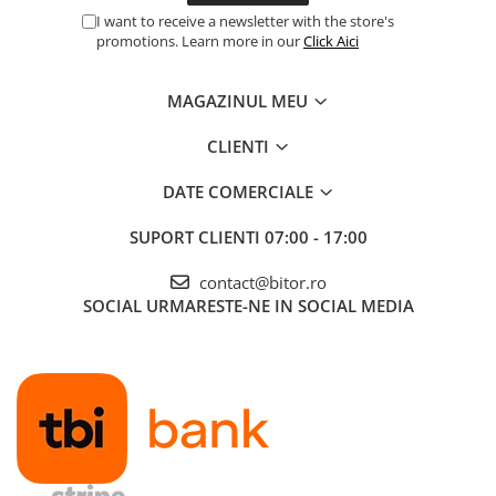
I want to receive a newsletter with the store's
Procesoare Desktop
promotions. Learn more in our
Click Aici
Stocare
HDD Externe
MAGAZINUL MEU
HDD Interne
CLIENTI
SSD Externe
SSD Interne
DATE COMERCIALE
Memorii
SUPORT CLIENTI
07:00 - 17:00
Memorii RAM
Memorii Laptop
contact@bitor.ro
Memorii Flash
SOCIAL
URMARESTE-NE IN SOCIAL MEDIA
Stick-uri USB
Surse de alimentare
Surse de Alimentare PC
Ventilatoare & Sisteme de Răcire
Răcire PC
Ventilatoare & Sisteme de Răcire