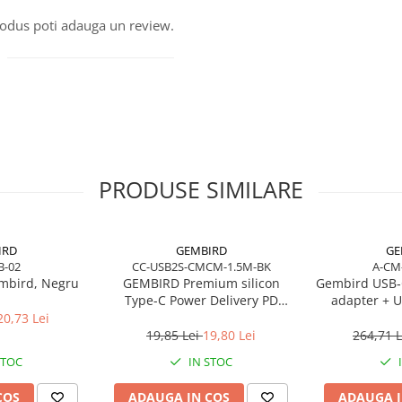
produs poti adauga un review.
PRODUSE SIMILARE
IRD
GEMBIRD
GE
B-02
CC-USB2S-CMCM-1.5M-BK
A-CM
mbird, Negru
GEMBIRD Premium silicon
Gembird USB‑
Type-C Power Delivery PD
adapter + U
charging and data cable 1.5m
20,73 Lei
black
19,85 Lei
19,80 Lei
264,71 
STOC
IN STOC
COS
ADAUGA IN COS
ADAUGA I