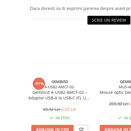
Scannere Documente
Daca doresti sa iti exprimi parerea despre acest 
TV, Audio-Video & Multimedia
SCRIE UN REVIEW
Monitoare
Monitoare Gaming & Consumer
Monitoare Business
Accesorii
Accesorii Căști & Microfoane
Cabluri & Adaptoare Audio-Video
Suporturi - altele
Suporturi TV Birou
GEMBIRD
GEMB
-91%
Suporturi TV Perete
A-USB2-AMCF-02-
MUS-4
Boxe
Gembird A‑USB2‑AMCF‑02 –
Mouse optic Ge
Adaptor USB‑A la USB‑C (F), USB
Boxe PC & Soundbar
2.0, negru
203,30 Lei
Boxe Wireless & Portabile
69,32 Lei
6,03 Lei
Camere Foto & Sisteme Optice
IN STOC
IN 
Webcam
ADAUGA IN COS
ADAUGA IN 