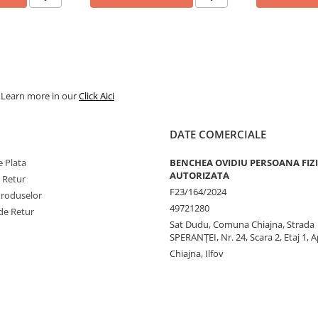
. Learn more in our
Click Aici
DATE COMERCIALE
 Plata
BENCHEA OVIDIU PERSOANA FIZ
AUTORIZATA
e Retur
F23/164/2024
Produselor
49721280
de Retur
Sat Dudu, Comuna Chiajna, Strada
SPERANŢEI, Nr. 24, Scara 2, Etaj 1, A
Chiajna, Ilfov