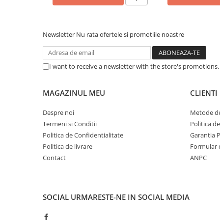
Caști & Microfoane
Caști Business
Căști Gaming & Consumer
Newsletter
Nu rata ofertele si promotiile noastre
Microfoane & Reportofoane
Display & signage
I want to receive a newsletter with the store's promotions
Ecrane Digital Signage
Ecrane Touchscreen Digital Signage
MAGAZINUL MEU
CLIENTI
Proiectoare
Proiectoare Business
Despre noi
Metode de
Termeni si Conditii
Politica d
Proiectoare Consumer
Politica de Confidentialitate
Garantia 
Componente
Politica de livrare
Formular 
Plăci de baza
Contact
ANPC
Plăci de Bază Amd
Plăci de Bază Intel
Plăci video
SOCIAL
URMARESTE-NE IN SOCIAL MEDIA
Plăci Video Gaming & Consumer
Procesoare