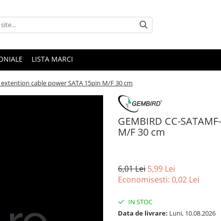
ONIALE
LISTA MARCI
xtention cable power SATA 15pin M/F 30 cm
GEMBIRD CC-SATAMF-01
M/F 30 cm
6,01 Lei
5,99 Lei
Economisesti:
0,02
Lei
IN STOC
Data de livrare:
Luni, 10.08.2026