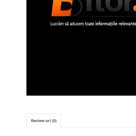
Imprimanta Laser Mono
Imprimante Cerneală
Imprimante Matriciale
Multifuncțional Cerneală
Multifuncțional Laser Mono
Accesorii Imprimante & Scannere
3D
Consumabile & Filamente 3D
Consumabile - cerneală
Cerneală & Cap de Printare
Consumabile - toner
Toner
Imprimante Large Format Printer
(LFP)
Accesorii Large Format
Review-uri
(0)
Plottere & Scannere
Scannere