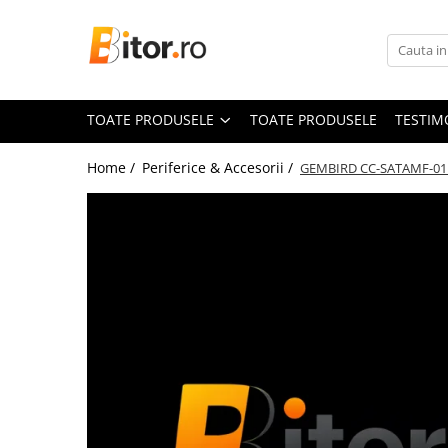
Toate Produsele
Laptop , PC, Tablete
TOATE PRODUSELE
TOATE PRODUSELE
TESTIM
Laptop-uri
Laptop-uri Gaming
Home /
Periferice & Accesorii /
GEMBIRD CC-SATAMF-01 e
Laptop-uri Workstation
Laptop-uri Business
Desktop PC
Desktop Business
Sistem barebone
Acesorii
Imprimante, Scannere,
Consumabile
Imprimante & Multifuncționale
Imprimanta Laser Color