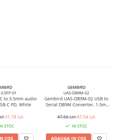
MBIRD
GEMBIRD
-3.5FP-01
UAS-DB9M-02
C to 3.5mm audio
Gembird UAS‑DB9M‑02 USB to
Logitec
SB‑C PD, White
Serial DB9M Converter, 1.5m,
Black 
Black
Wireless, 
Lei
31,78 Lei
47,66 Lei
47,54 Lei
801,2
IN STOC
IN STOC
N COS
ADAUGA IN COS
ADAUG