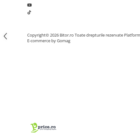
Procesoare Desktop
Stocare
HDD Externe
Copyright© 2026 Bitor.ro Toate drepturile rezervate
Platfor
HDD Interne
E-commerce by Gomag
SSD Externe
SSD Interne
Memorii
Memorii RAM
Memorii Laptop
Memorii Flash
Stick-uri USB
Surse de alimentare
Surse de Alimentare PC
Ventilatoare & Sisteme de Răcire
Răcire PC
Ventilatoare & Sisteme de Răcire