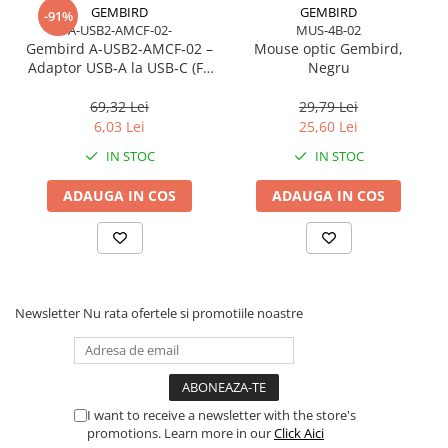
Cabluri & Adaptoare Audio-Video
GEMBIRD
GEMBIRD
-91%
A-USB2-AMCF-02-
MUS-4B-02
Suporturi - altele
Gembird A‑USB2‑AMCF‑02 –
Mouse optic Gembird,
Suporturi TV Birou
Adaptor USB‑A la USB‑C (F),
Negru
Suporturi TV Perete
USB 2.0, negru
69,32 Lei
29,79 Lei
Boxe
6,03 Lei
25,60 Lei
Boxe PC & Soundbar
IN STOC
IN STOC
Boxe Wireless & Portabile
Camere Foto & Sisteme Optice
ADAUGA IN COS
ADAUGA IN COS
Webcam
Caști & Microfoane
Caști Business
Căști Gaming & Consumer
Newsletter
Nu rata ofertele si promotiile noastre
Microfoane & Reportofoane
Display & signage
Ecrane Digital Signage
I want to receive a newsletter with the store's
Ecrane Touchscreen Digital Signage
promotions. Learn more in our
Click Aici
Proiectoare