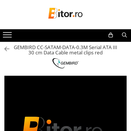
Toate Produsele
Laptop , PC, Tablete
Laptop-uri
GEMBIRD CC-SATAM-DATA-0.3M Serial ATA III
Laptop-uri Gaming
30 cm Data Cable metal clips red
Laptop-uri Home
Laptop-uri Workstation
Laptop-uri Business
Chromebook
Notebook
Desktop PC
Desktop Business
Sistem barebone
Tablete
Tablete - Windows