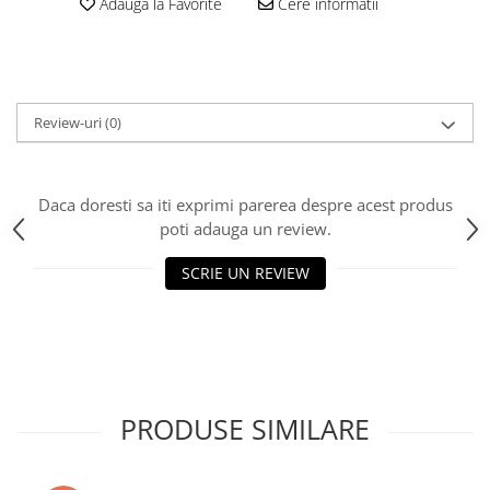
Adauga la Favorite
Cere informatii
Consumabile - toner
Laser Drums
Toner
Waste Toner
Review-uri
(0)
Imprimante Large Format Printer
(LFP)
Accesorii Large Format
Daca doresti sa iti exprimi parerea despre acest produs
Plottere & Scannere
poti adauga un review.
Scannere
SCRIE UN REVIEW
Scannere Documente
TV, Audio-Video & Multimedia
Monitoare
Monitoare Gaming & Consumer
Monitoare Business
PRODUSE SIMILARE
Accesorii
Accesorii Căști & Microfoane