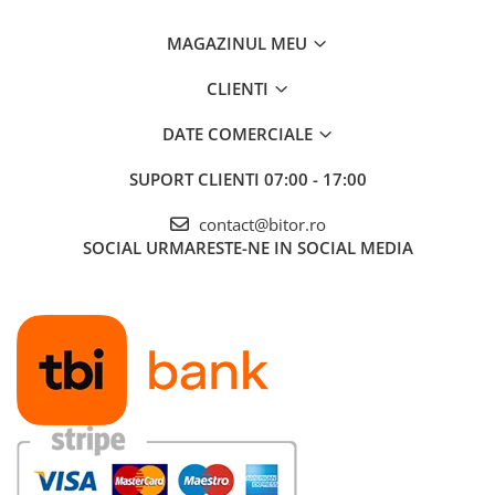
Proiectoare Business
MAGAZINUL MEU
Proiectoare Consumer
Componente
CLIENTI
Plăci de baza
DATE COMERCIALE
Plăci de Bază Amd
Plăci de Bază Intel
SUPORT CLIENTI
07:00 - 17:00
Plăci video
contact@bitor.ro
Plăci Video Gaming & Consumer
SOCIAL
URMARESTE-NE IN SOCIAL MEDIA
Procesoare
Procesoare Desktop
Stocare
HDD Externe
HDD Interne
SSD Externe
SSD Interne
Memorii