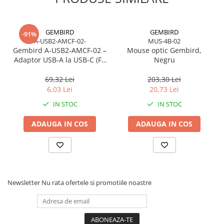
GEMBIRD
GEMBIRD
-91%
A-USB2-AMCF-02-
MUS-4B-02
Gembird A‑USB2‑AMCF‑02 –
Mouse optic Gembird,
Adaptor USB‑A la USB‑C (F),
Negru
USB 2.0, negru
69,32 Lei
203,30 Lei
6,03 Lei
20,73 Lei
IN STOC
IN STOC
ADAUGA IN COS
ADAUGA IN COS
Newsletter
Nu rata ofertele si promotiile noastre