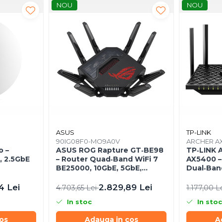
NOU
NOU
ASUS
TP-LINK
90IG08F0-MO9A0V
ARCHER A
o –
ASUS ROG Rapture GT‑BE98
TP‑LINK 
, 2.5GbE
– Router Quad‑Band WiFi 7
AX5400 – 
BE25000, 10GbE, 5GbE,
Dual‑Ban
2.5GbE, Gaming, AiMesh
Mbps, 6 
2.5Gbps 
4 Lei
2.829,89 Lei
4.703,65 Lei
1.177,00 L
In stoc
In stoc
os
Adauga in cos
A