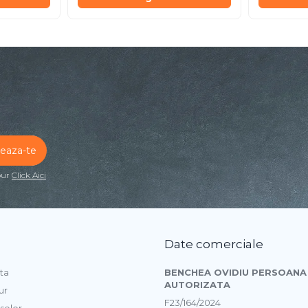
our
Click Aici
Date comerciale
ta
BENCHEA OVIDIU PERSOANA 
AUTORIZATA
ur
F23/164/2024
selor