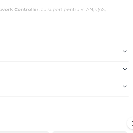
twork Controller
, cu suport pentru VLAN, QoS,
e potrivit pentru orice mediu.