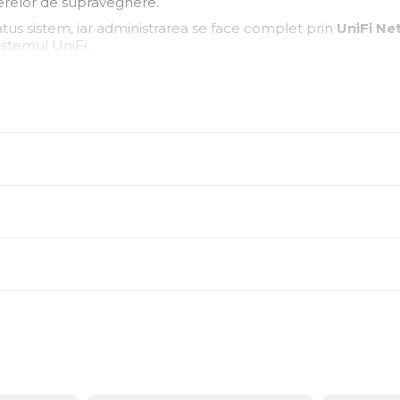
erelor de supraveghere.
tatus sistem, iar administrarea se face complet prin
UniFi Ne
istemul UniFi.
mount
, iar funcționarea silențioasă (fără ventilatoare) îl fac