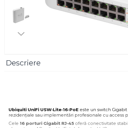
Imprimanta Laser Mono
Imprimante Cerneală
Imprimante Matriciale
Multifuncțional Cerneală
Multifuncțional Laser Mono
Accesorii Imprimante &
Scannere 3D
Consumabile & Filamente 3D
Descriere
Consumabile - cerneală
Cerneală & Cap de Printare
Consumabile - toner
Toner
Imprimante Large Format
Printer (LFP)
Ubiquiti UniFi USW‑Lite‑16‑PoE
este un switch Gigabit 
Accesorii Large Format
rezidențiale sau implementări profesionale cu access poi
Plottere & Scannere
Cele
16 porturi Gigabit RJ‑45
oferă conectivitate stabil
Scannere