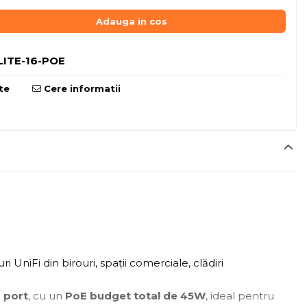
Adauga in cos
ITE-16-POE
te
Cere informatii
UniFi din birouri, spații comerciale, clădiri
 port
, cu un
PoE budget total de 45W
, ideal pentru