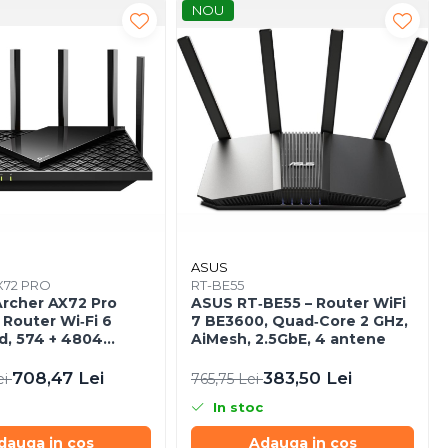
NOU
ASUS
X72 PRO
RT-BE55
Archer AX72 Pro
ASUS RT‑BE55 – Router WiFi
Router Wi‑Fi 6
7 BE3600, Quad‑Core 2 GHz,
d, 574 + 4804
AiMesh, 2.5GbE, 4 antene
Antene, Port
WAN/LAN, USB 3.0
708,47 Lei
383,50 Lei
ei
765,75 Lei
In stoc
dauga in cos
Adauga in cos