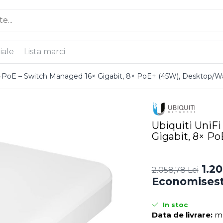
iale
Lista marci
16‑PoE – Switch Managed 16× Gigabit, 8× PoE+ (45W), Desktop/W
Ubiquiti UniF
Gigabit, 8× P
1.20
2.058,78 Lei
Economisest
In stoc
Data de livrare:
ma