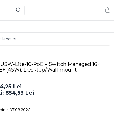
all‑mount
i USW‑Lite‑16‑PoE – Switch Managed 16×
oE+ (45W), Desktop/Wall‑mount
4,25 Lei
i:
854,53
Lei
ine, 07.08.2026