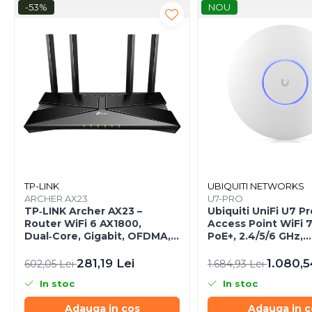
Caști & Microfoane
-53%
NOU
Caști Business
Căști Gaming & Consumer
Microfoane & Reportofoane
Display & signage
Ecrane Digital Signage
Ecrane Touchscreen Digital
Signage
Proiectoare
Proiectoare Business
TP-LINK
UBIQUITI NETWORKS
Proiectoare Consumer
ARCHER AX23
U7-PRO
Componente
TP‑LINK Archer AX23 –
Ubiquiti UniFi U7 Pr
Router WiFi 6 AX1800,
Access Point WiFi 7
Plăci de baza
Dual‑Core, Gigabit, OFDMA,
PoE+, 2.4/5/6 GHz,
1024‑QAM
Ceiling‑mount
Plăci de Bază Amd
281,19 Lei
1.080,5
602,05 Lei
1.684,93 Lei
Plăci de Bază Intel
In stoc
In stoc
Plăci video
Plăci Video Gaming & Consumer
Adauga in cos
Adauga in c