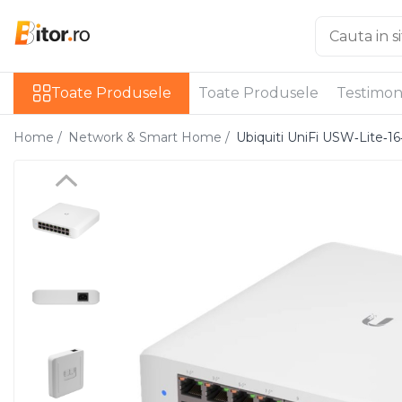
Toate Produsele
Toate Produsele
Toate Produsele
Testimon
Laptop , PC, Tablete
Laptop-uri
Home /
Network & Smart Home /
Ubiquiti UniFi USW‑Lite‑
Laptop-uri Gaming
Laptop-uri Workstation
Laptop-uri Business
Desktop PC
Desktop Business
Sistem barebone
Acesorii
Imprimante, Scannere,
Consumabile
Imprimante & Multifuncționale
Imprimanta Laser Color