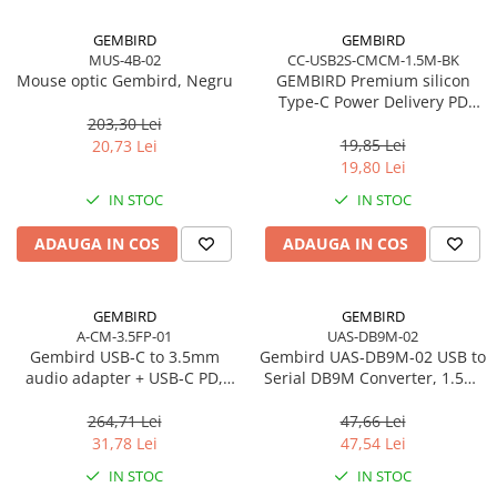
GEMBIRD
GEMBIRD
MUS-4B-02
CC-USB2S-CMCM-1.5M-BK
Mouse optic Gembird, Negru
GEMBIRD Premium silicon
Type-C Power Delivery PD
charging and data cable 1.5m
203,30 Lei
black
19,85 Lei
20,73 Lei
19,80 Lei
IN STOC
IN STOC
ADAUGA IN COS
ADAUGA IN COS
GEMBIRD
GEMBIRD
A-CM-3.5FP-01
UAS-DB9M-02
Gembird USB‑C to 3.5mm
Gembird UAS‑DB9M‑02 USB to
audio adapter + USB‑C PD,
Serial DB9M Converter, 1.5m,
White
Black
264,71 Lei
47,66 Lei
31,78 Lei
47,54 Lei
IN STOC
IN STOC