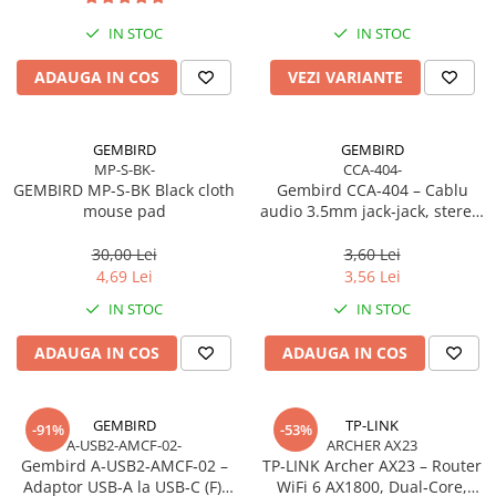
Toner
Cabluri Usb & Thunderbolt
Webcam
Memorii RAM
Imprimante Large Format Printer
Hub-uri USB
IN STOC
IN STOC
Caști & Microfoane
Memorii Laptop
(LFP)
Genți & Rucsacuri
Caști Business
Memorii Flash
ADAUGA IN COS
VEZI VARIANTE
Accesorii Large Format
Husa Laptop
Căști Gaming & Consumer
Stick-uri USB
Plottere & Scannere
Rucsacuri
Microfoane & Reportofoane
Surse de alimentare
Scannere
GEMBIRD
GEMBIRD
Rucsacuri & Genți Laptop
Display & signage
Surse de Alimentare PC
MP-S-BK-
CCA-404-
Scannere Documente
Kit-uri Tastatura si Mouse
GEMBIRD MP-S-BK Black cloth
Gembird CCA‑404 – Cablu
Ecrane Digital Signage
Ventilatoare & Sisteme de Răcire
mouse pad
audio 3.5mm jack‑jack, stereo,
UPS
Ecrane Touchscreen Digital Signage
Răcire PC
1.2m, RoHS
Proiectoare
Prize cu Protecție
30,00 Lei
3,60 Lei
Ventilatoare & Sisteme de Răcire
4,69 Lei
3,56 Lei
USB & Card Readers
Proiectoare Business
Carcase
IN STOC
IN STOC
Proiectoare Consumer
Cititoare de Carduri Usb
Accesorii componente
Accesorii componente - altele
ADAUGA IN COS
ADAUGA IN COS
Accesorii Stocare
Unități optice
GEMBIRD
TP-LINK
-91%
-53%
Blu-Ray, CD/DVD & Floppy Drives
A-USB2-AMCF-02-
ARCHER AX23
Gembird A‑USB2‑AMCF‑02 –
TP‑LINK Archer AX23 – Router
Adaptor USB‑A la USB‑C (F),
WiFi 6 AX1800, Dual‑Core,