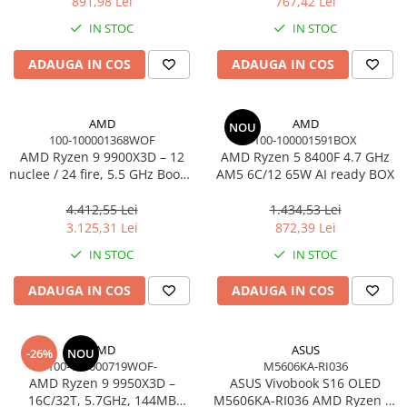
891,98 Lei
767,42 Lei
IN STOC
IN STOC
ADAUGA IN COS
ADAUGA IN COS
AMD
AMD
NOU
100-100001368WOF
100-100001591BOX
AMD Ryzen 9 9900X3D – 12
AMD Ryzen 5 8400F 4.7 GHz
nuclee / 24 fire, 5.5 GHz Boost,
AM5 6C/12 65W AI ready BOX
140MB Cache, AM5, 120W,
BOX
4.412,55 Lei
1.434,53 Lei
3.125,31 Lei
872,39 Lei
IN STOC
IN STOC
ADAUGA IN COS
ADAUGA IN COS
AMD
ASUS
-26%
NOU
100-100000719WOF-
M5606KA-RI036
AMD Ryzen 9 9950X3D –
ASUS Vivobook S16 OLED
16C/32T, 5.7GHz, 144MB
M5606KA-RI036 AMD Ryzen AI