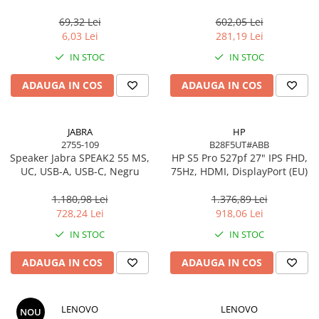
USB 2.0, negru
Gigabit, OFDMA, 1024‑QAM
69,32 Lei
602,05 Lei
6,03 Lei
281,19 Lei
IN STOC
IN STOC
ADAUGA IN COS
ADAUGA IN COS
JABRA
HP
2755-109
B28F5UT#ABB
Speaker Jabra SPEAK2 55 MS,
HP S5 Pro 527pf 27" IPS FHD,
UC, USB-A, USB-C, Negru
75Hz, HDMI, DisplayPort (EU)
1.180,98 Lei
1.376,89 Lei
728,24 Lei
918,06 Lei
IN STOC
IN STOC
ADAUGA IN COS
ADAUGA IN COS
LENOVO
LENOVO
NOU