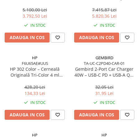
Cache, AM5, Zen 5
7 350 16in
5.100,00 Lei
7.415,87 Lei
3.792,50 Lei
5.820,36 Lei
IN STOC
IN STOC
ADAUGA IN COS
ADAUGA IN COS
HP
GEMBIRD
F6U65AE#UUS
TA-UC-C2PD40-CAR-01
HP 302 Color – Cerneală
Gembird 2‑Port Car Charger
Originală Tri‑Color 4 ml
40W – USB‑C PD + USB‑A QC,
(F6U65AE)
4A, Black
428,20 Lei
32,05 Lei
134,33 Lei
31,95 Lei
IN STOC
IN STOC
ADAUGA IN COS
ADAUGA IN COS
HP
HP