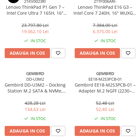
21KV0023RI
21TF006ARI-
Lenovo ThinkPad P1 Gen 7 –
Lenovo ThinkPad E16 G3 –
Intel Core Ultra 7 165H, 16"
Intel Core 7 240H, 16" WUXGA,
WQXGA 165Hz, RTX 4070,
32GB DDR5, 1TB SSD, NOOS,
32GB, 1TB SSD, Windows 11
3Y OS
23.797,80 Lei
7.384,00 Lei
Pro, 3Y Premier
19.062,10 Lei
6.375,00 Lei
IN STOC
IN STOC
ADAUGA IN COS
ADAUGA IN COS
GEMBIRD
GEMBIRD
DD-U3M2
EE18-M2S3PCB-01
Gembird DD‑U3M2 – Docking
Gembird EE18‑M2S3PCB‑01 –
Station M.2 SATA & NVMe,
Adapter M.2 NGFF (2230–
USB‑C, 10 Gbit/s, Black
2280) la Mini SATA 1.8", 6Gb/s
428,28 Lei
52,48 Lei
134,63 Lei
52,45 Lei
IN STOC
IN STOC
ADAUGA IN COS
ADAUGA IN COS