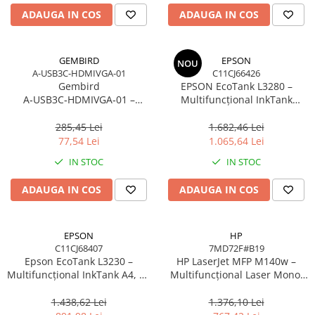
ADAUGA IN COS
ADAUGA IN COS
GEMBIRD
EPSON
NOU
A-USB3C-HDMIVGA-01
C11CJ66426
Gembird
EPSON EcoTank L3280 –
A‑USB3C‑HDMIVGA‑01 –
Multifuncțional InkTank
Adaptor USB‑C la HDMI + VGA,
Colour, 10 ppm, A4/Legal, USB
4K30Hz, Space Grey
& Wi‑Fi, 100 coli
285,45 Lei
1.682,46 Lei
77,54 Lei
1.065,64 Lei
IN STOC
IN STOC
ADAUGA IN COS
ADAUGA IN COS
EPSON
HP
C11CJ68407
7MD72F#B19
Epson EcoTank L3230 –
HP LaserJet MFP M140w –
Multifuncțional InkTank A4, 10
Multifuncțional Laser Mono,
ppm, 5760×1440 dpi, ITS, USB
20 ppm, A4, Wi‑Fi, Bluetooth,
USB 2.0
1.438,62 Lei
1.376,10 Lei