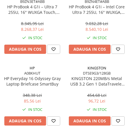
B9ZN3ET#ABB
B9ZN4ET#ABB
HP ProBook 4 G1i – Ultra 7
HP ProBook 4 G1i – Intel Core
255U, 16" WUXGA Touch,
Ultra 7 255U, 16" WUXGA,
16GB DDR5, 512GB SSD,
16GB DDR5, 1TB SSD,
Windows 11 Pro
Windows 11 Pro, 3YW
8.345,95 Lei
9.032,28 Lei
8.268,37 Lei
8.540,10 Lei
IN STOC
IN STOC
ADAUGA IN COS
ADAUGA IN COS
HP
KINGSTON
A08KHUT
DTSE9G3/128GB
HP Everyday 16 Odyssey Gray
KINGSTON 220MB/s Metal
Laptop Briefcase SmartBuy
USB 3.2 Gen 1 DataTraveler
SE9 G3
348,38 Lei
454,68 Lei
85,56 Lei
96,72 Lei
IN STOC
IN STOC
ADAUGA IN COS
ADAUGA IN COS