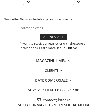
Procesoare Desktop
Stocare
Newsletter
Nu rata ofertele si promotiile noastre
HDD Externe
HDD Interne
SSD Externe
SSD Interne
I want to receive a newsletter with the store's
Memorii
promotions. Learn more in our
Click Aici
Memorii RAM
Memorii Laptop
MAGAZINUL MEU
Memorii Flash
CLIENTI
Stick-uri USB
Surse de alimentare
DATE COMERCIALE
Surse de Alimentare PC
SUPORT CLIENTI
07:00 - 17:00
Ventilatoare & Sisteme de Răcire
Răcire PC
contact@bitor.ro
SOCIAL
URMARESTE-NE IN SOCIAL MEDIA
Ventilatoare & Sisteme de Răcire