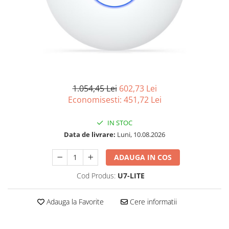
Imprimanta Laser Mono
Imprimante Cerneală
Imprimante Matriciale
Multifuncțional Cerneală
Multifuncțional Laser Mono
Accesorii Imprimante & Scannere
3D
1.054,45 Lei
602,73 Lei
Consumabile & Filamente 3D
Economisesti:
451,72
Lei
Consumabile - cerneală
IN STOC
Cerneală & Cap de Printare
Data de livrare:
Luni, 10.08.2026
Consumabile - toner
Toner
ADAUGA IN COS
Imprimante Large Format Printer
Cod Produs:
U7-LITE
(LFP)
Accesorii Large Format
Adauga la Favorite
Cere informatii
Plottere & Scannere
Scannere