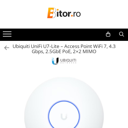
Toate Produsele
Laptop , PC, Tablete
Laptop-uri
Ubiquiti UniFi U7‑Lite – Access Point WiFi 7, 4.3
Laptop-uri Gaming
Gbps, 2.5GbE PoE, 2×2 MIMO
Laptop-uri Workstation
Laptop-uri Business
Desktop PC
Desktop Business
Sistem barebone
Acesorii
Imprimante, Scannere,
Consumabile
Imprimante & Multifuncționale
Imprimanta Laser Color