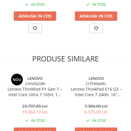
IN STOC
IN STOC
Frecventa
3.5 / Boost: 5
procesor
ADAUGA IN COS
ADAUGA IN COS
(GHz) Base
Bluetooth
Versiune Bluetooth 5.3
Porturi
1x HDMI 2.1 TMDS
PRODUSE SIMILARE
LENOVO
LENOVO
NOU
21KV0023RI
21TF006ARI-
Lenovo ThinkPad P1 Gen 7 –
Lenovo ThinkPad E16 G3 –
Intel Core Ultra 7 165H, 16"
Intel Core 7 240H, 16"
WQXGA 165Hz, RTX 4070,
WUXGA, 32GB DDR5, 1TB
32GB, 1TB SSD, Windows 11
SSD, NOOS, 3Y OS
23.797,80 Lei
7.384,00 Lei
Pro, 3Y Premier
19.062,10 Lei
6.375,00 Lei
IN STOC
IN STOC