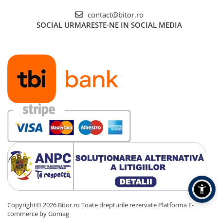
Carcase
contact@bitor.ro
Accesorii componente
SOCIAL
URMARESTE-NE IN SOCIAL MEDIA
Accesorii componente - altele
Accesorii Stocare
Unități optice
Blu-Ray, CD/DVD & Floppy Drives
Periferice & Accesorii
Tastaturi
Tastaturi cu Fir
Tastaturi wireless
Mouse, Trackballs & Presenters
Mouse cu Fir
Mouse Ergonimice
Mouse wireless
Mousepad
Copyright© 2026 Bitor.ro Toate drepturile rezervate
Platforma E-
Cabluri & Adaptoare
commerce by Gomag