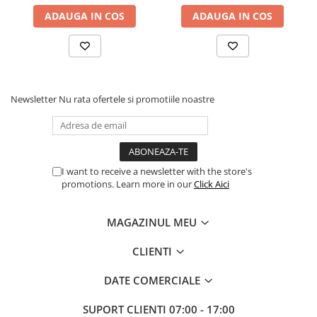
ADAUGA IN COS
ADAUGA IN COS
Procesoare Desktop
Stocare
HDD Externe
HDD Interne
SSD Externe
Newsletter
Nu rata ofertele si promotiile noastre
SSD Interne
Memorii
Memorii RAM
I want to receive a newsletter with the store's
Memorii Laptop
promotions. Learn more in our
Click Aici
Memorii Flash
Stick-uri USB
MAGAZINUL MEU
Surse de alimentare
CLIENTI
Surse de Alimentare PC
Ventilatoare & Sisteme de Răcire
DATE COMERCIALE
Răcire PC
SUPORT CLIENTI
07:00 - 17:00
Ventilatoare & Sisteme de Răcire