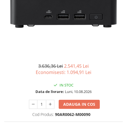
Imprimanta Laser Mono
Imprimante Cerneală
Imprimante Matriciale
Multifuncțional Cerneală
Multifuncțional Laser Mono
Accesorii Imprimante & Scannere
3D
Consumabile & Filamente 3D
Consumabile - cerneală
3.636,36 Lei
2.541,45 Lei
Cerneală & Cap de Printare
Economisesti:
1.094,91
Lei
Consumabile - toner
IN STOC
Toner
Data de livrare:
Luni, 10.08.2026
Imprimante Large Format Printer
(LFP)
ADAUGA IN COS
Accesorii Large Format
Cod Produs:
90AR0062-M00090
Plottere & Scannere
Scannere