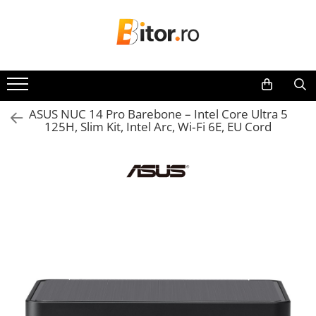
Toate Produsele
Laptop , PC, Tablete
Laptop-uri
ASUS NUC 14 Pro Barebone – Intel Core Ultra 5
Laptop-uri Gaming
125H, Slim Kit, Intel Arc, Wi‑Fi 6E, EU Cord
Laptop-uri Workstation
Laptop-uri Business
Desktop PC
Desktop Business
Sistem barebone
Acesorii
Imprimante, Scannere,
Consumabile
Imprimante & Multifuncționale
Imprimanta Laser Color