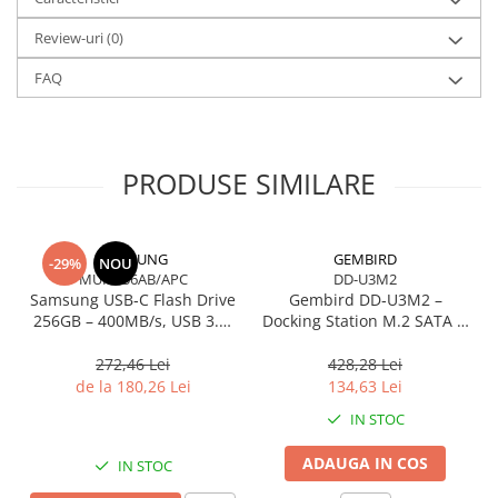
Review-uri
(0)
FAQ
PRODUSE SIMILARE
SAMSUNG
GEMBIRD
-29%
NOU
MUF-256AB/APC
DD-U3M2
Samsung USB‑C Flash Drive
Gembird DD‑U3M2 –
256GB – 400MB/s, USB 3.1,
Docking Station M.2 SATA &
Blue
NVMe, USB‑C, 10 Gbit/s,
Black
272,46 Lei
428,28 Lei
de la 180,26 Lei
134,63 Lei
IN STOC
ADAUGA IN COS
IN STOC