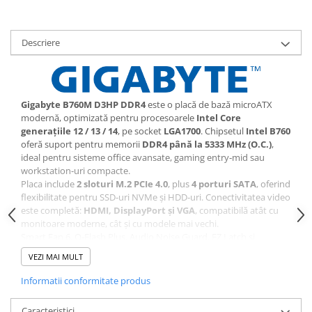
Descriere
Gigabyte B760M D3HP DDR4
este o placă de bază microATX
modernă, optimizată pentru procesoarele
Intel Core
generațiile 12 / 13 / 14
, pe socket
LGA1700
. Chipsetul
Intel B760
oferă suport pentru memorii
DDR4 până la 5333 MHz (O.C.)
,
ideal pentru sisteme office avansate, gaming entry‑mid sau
workstation‑uri compacte.
Placa include
2 sloturi M.2 PCIe 4.0
, plus
4 porturi SATA
, oferind
flexibilitate pentru SSD‑uri NVMe și HDD‑uri. Conectivitatea video
este completă:
HDMI, DisplayPort și VGA
, compatibilă atât cu
monitoare moderne, cât și cu modele mai vechi.
Smart Fan 6, Q‑Flash Plus, Audio Noise Guard, EZ Latch și
designul Ultra Durable asigură stabilitate, răcire eficientă și
VEZI MAI MULT
montaj facil. Este o soluție excelentă pentru build‑uri eficiente,
fiabile și ușor de întreținut.
Informatii conformitate produs
Caracteristici