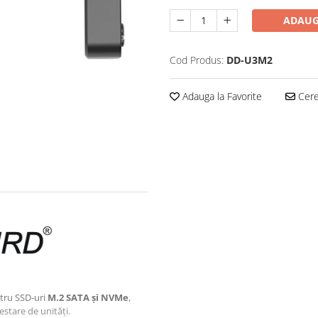
ADAUG
Cod Produs:
DD-U3M2
Adauga la Favorite
Cere 
tru SSD‑uri
M.2 SATA și NVMe
,
estare de unități.