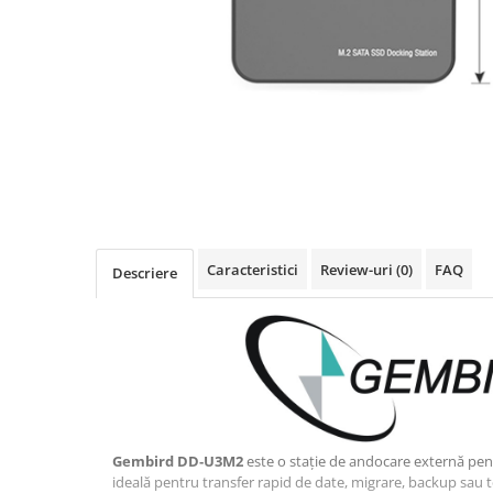
Imprimanta Laser Mono
Imprimante Cerneală
Imprimante Matriciale
Multifuncțional Cerneală
Multifuncțional Laser Mono
Accesorii Imprimante & Scannere
3D
Consumabile & Filamente 3D
Consumabile - cerneală
Caracteristici
Review-uri
(0)
FAQ
Descriere
Cerneală & Cap de Printare
Consumabile - toner
Toner
Imprimante Large Format Printer
(LFP)
Accesorii Large Format
Plottere & Scannere
Gembird DD‑U3M2
este o stație de andocare externă pen
Scannere
ideală pentru transfer rapid de date, migrare, backup sau t