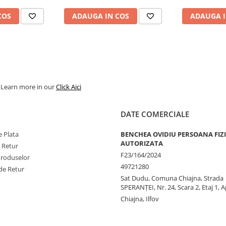
COS
ADAUGA IN COS
ADAUGA I
. Learn more in our
Click Aici
DATE COMERCIALE
 Plata
BENCHEA OVIDIU PERSOANA FIZ
AUTORIZATA
e Retur
F23/164/2024
Produselor
49721280
de Retur
Sat Dudu, Comuna Chiajna, Strada
SPERANŢEI, Nr. 24, Scara 2, Etaj 1, A
Chiajna, Ilfov