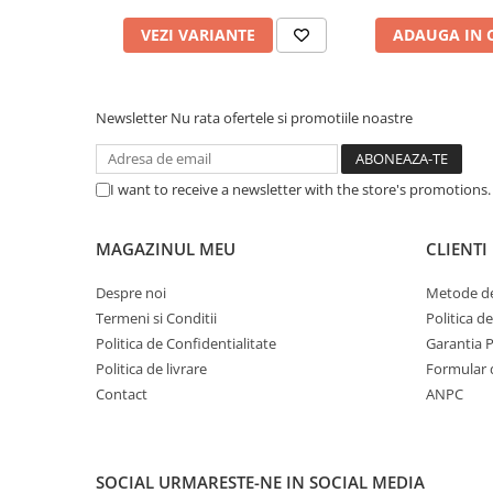
Caști & Microfoane
VEZI VARIANTE
ADAUGA IN 
Caști Business
Căști Gaming & Consumer
Microfoane & Reportofoane
Newsletter
Nu rata ofertele si promotiile noastre
Display & signage
Ecrane Digital Signage
I want to receive a newsletter with the store's promotions
Ecrane Touchscreen Digital Signage
Proiectoare
MAGAZINUL MEU
CLIENTI
Proiectoare Business
Proiectoare Consumer
Despre noi
Metode de
Componente
Termeni si Conditii
Politica d
Plăci de baza
Politica de Confidentialitate
Garantia 
Politica de livrare
Formular 
Plăci de Bază Amd
Contact
ANPC
Plăci de Bază Intel
Plăci video
Plăci Video Gaming & Consumer
SOCIAL
URMARESTE-NE IN SOCIAL MEDIA
Procesoare