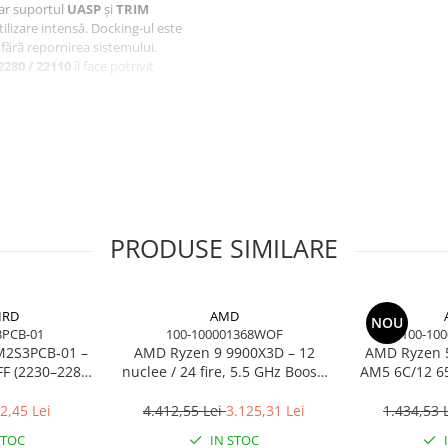
 iar suportul
UASP
și
TRIM
ilizare intensă. Docking‑ul este
fără repornirea sistemului.
 2280 / 22110
îl face potrivit
.
xibilitate maximă. Produsul
uranță și conformitate.
eni, service, upgrade‑uri și
PRODUSE SIMILARE
IRD
AMD
NOU
3PCB-01
100-100001368WOF
100-10
M2S3PCB‑01 –
AMD Ryzen 9 9900X3D – 12
AMD Ryzen 5
F (2230–2280)
nuclee / 24 fire, 5.5 GHz Boost,
AM5 6C/12 6
1.8", 6Gb/s
140MB Cache, AM5, 120W, BOX
2,45 Lei
4.412,55 Lei
3.125,31 Lei
1.434,53 
STOC
IN STOC