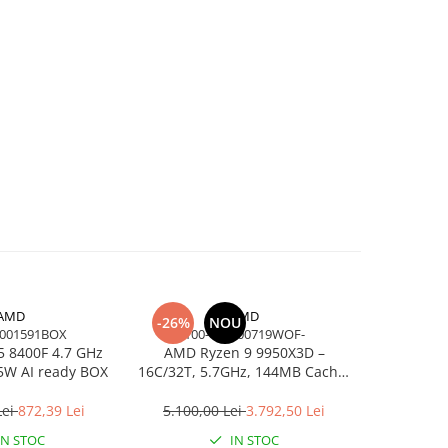
AMD
AMD
-26%
NOU
0001591BOX
100-100000719WOF-
DT
 8400F 4.7 GHz
AMD Ryzen 9 9950X3D –
KINGSTON 220MB/s Metal US
5W AI ready BOX
16C/32T, 5.7GHz, 144MB Cache,
3.2 Gen 1 
AM5, Zen 5
Lei
872,39 Lei
5.100,00 Lei
3.792,50 Lei
454,
IN STOC
IN STOC