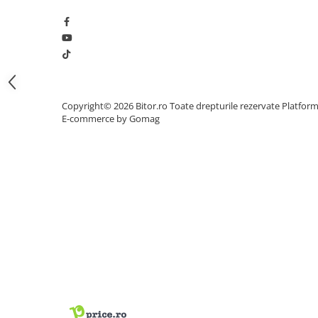
Procesoare Desktop
Stocare
HDD Externe
HDD Interne
SSD Externe
Copyright© 2026 Bitor.ro Toate drepturile rezervate
Platfor
SSD Interne
E-commerce by Gomag
Memorii
Memorii RAM
Memorii Laptop
Memorii Flash
Stick-uri USB
Surse de alimentare
Surse de Alimentare PC
Ventilatoare & Sisteme de Răcire
Răcire PC
Ventilatoare & Sisteme de Răcire