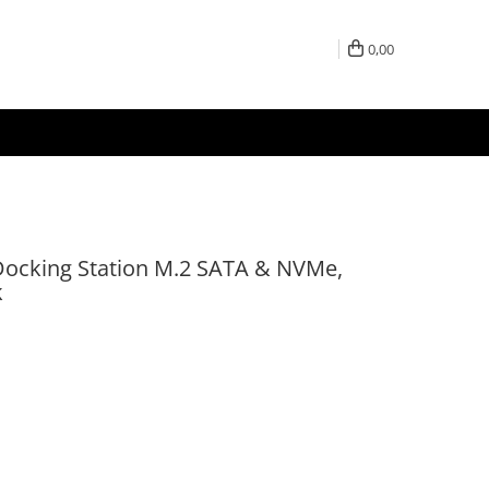
0,00
ocking Station M.2 SATA & NVMe,
k