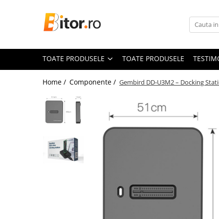
Toate Produsele
Laptop , PC, Tablete
TOATE PRODUSELE
TOATE PRODUSELE
TESTIM
Laptop-uri
Laptop-uri Gaming
Home /
Componente /
Gembird DD‑U3M2 – Docking Statio
Laptop-uri Workstation
Laptop-uri Business
Desktop PC
Desktop Business
Sistem barebone
Acesorii
Imprimante, Scannere,
Consumabile
Imprimante & Multifuncționale
Imprimanta Laser Color