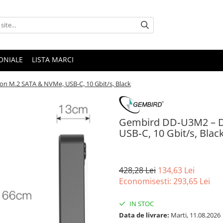
ONIALE
LISTA MARCI
n M.2 SATA & NVMe, USB‑C, 10 Gbit/s, Black
Gembird DD‑U3M2 – D
USB‑C, 10 Gbit/s, Blac
428,28 Lei
134,63 Lei
Economisesti:
293,65
Lei
IN STOC
Data de livrare:
Marti, 11.08.2026