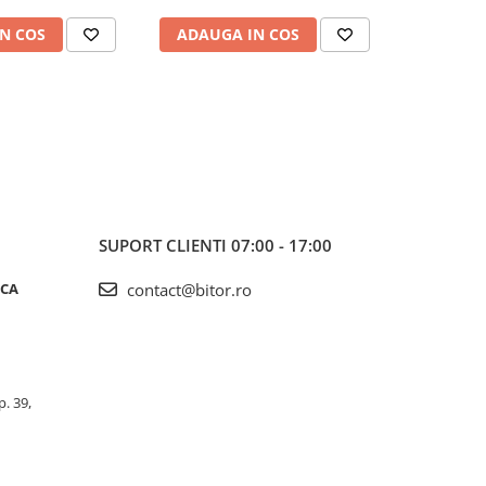
N COS
ADAUGA IN COS
ADAUG
SUPORT CLIENTI
07:00 - 17:00
ICA
contact@bitor.ro
p. 39,