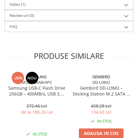
Video
(1)
Review-uri
(0)
FAQ
PRODUSE SIMILARE
SAMSUNG
GEMBIRD
-29%
NOU
MUF-256AB/APC
DD-U3M2
Samsung USB‑C Flash Drive
Gembird DD‑U3M2 –
256GB – 400MB/s, USB 3.1,
Docking Station M.2 SATA &
Blue
NVMe, USB‑C, 10 Gbit/s,
Black
272,46 Lei
428,28 Lei
de la 180,26 Lei
134,63 Lei
IN STOC
ADAUGA IN COS
IN STOC