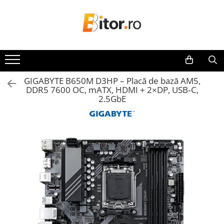
Toate Produsele
Laptop , PC, Tablete
Laptop-uri
GIGABYTE B650M D3HP – Placă de bază AM5,
Laptop-uri Gaming
DDR5 7600 OC, mATX, HDMI + 2×DP, USB‑C,
Laptop-uri Home
2.5GbE
Laptop-uri Workstation
Laptop-uri Business
Chromebook
Notebook
Desktop PC
Desktop Business
Sistem barebone
Tablete
Tablete - Windows