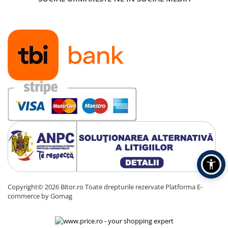
Memorii
Memorii RAM
Memorii Laptop
Memorii Flash
Stick-uri USB
Memorii Server
Surse de alimentare
Surse de Alimentare PC
Ventilatoare & Sisteme de Răcire
Răcire PC
Ventilatoare & Sisteme de Răcire
Carcase
Accesorii componente
Copyright© 2026 Bitor.ro Toate drepturile rezervate
Platforma E-
Accesorii componente - altele
commerce by Gomag
Accesorii Stocare
Unități optice