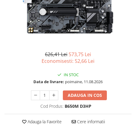
Acesorii
Imprimante, Scannere,
Consumabile
Imprimante & Multifuncționale
Imprimanta Laser Color
Imprimanta Laser Mono
Imprimante Cerneală
626,41 Lei
573,75 Lei
Imprimante Matriciale
Economisesti:
52,66
Lei
Multifuncțional Cerneală
IN STOC
Multifuncțional Laser Mono
Data de livrare:
poimaine, 11.08.2026
Accesorii Imprimante & Scannere
3D
ADAUGA IN COS
Consumabile & Filamente 3D
Cod Produs:
B650M D3HP
Accesorii imprimante, scannere
Accesorii imprimante - altele
Adauga la Favorite
Cere informatii
Consumabile - cerneală
Cerneală & Cap de Printare