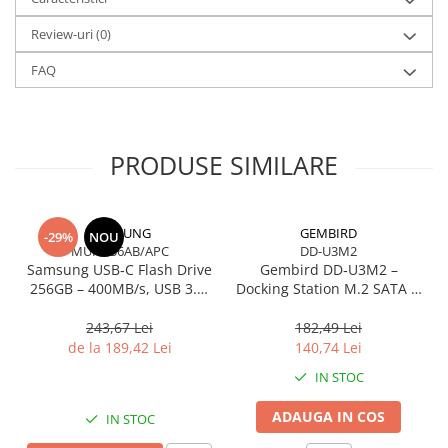
Accesorii Căști & Microfoane
Cabluri & Adaptoare Audio-Video
Review-uri
(0)
Suporturi - altele
FAQ
Suporturi TV Birou
Suporturi TV Perete
Boxe
PRODUSE SIMILARE
Boxe PC & Soundbar
Boxe Wireless & Portabile
Camere Foto & Sisteme Optice
SAMSUNG
GEMBIRD
-29%
NOU
Webcam
MUF-256AB/APC
DD-U3M2
Samsung USB‑C Flash Drive
Gembird DD‑U3M2 –
Caști & Microfoane
256GB – 400MB/s, USB 3.1,
Docking Station M.2 SATA &
Blue
NVMe, USB‑C, 10 Gbit/s,
Caști Business
Black
243,67 Lei
182,49 Lei
Căști Gaming & Consumer
de la 189,42 Lei
140,74 Lei
Microfoane & Reportofoane
IN STOC
Display & signage
ADAUGA IN COS
Ecrane Digital Signage
IN STOC
Ecrane Touchscreen Digital Signage