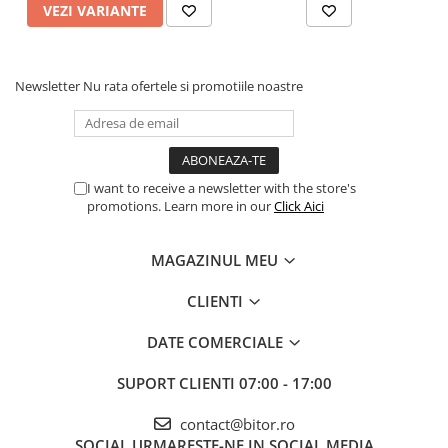
VEZI VARIANTE
Proiectoare
Proiectoare Business
Proiectoare Consumer
Newsletter
Nu rata ofertele si promotiile noastre
Componente
Plăci de baza
Plăci de Bază Amd
Plăci de Bază Intel
I want to receive a newsletter with the store's
promotions. Learn more in our
Click Aici
Plăci video
Plăci Video Gaming & Consumer
MAGAZINUL MEU
Procesoare
CLIENTI
Procesoare Desktop
Stocare
DATE COMERCIALE
HDD Externe
SUPORT CLIENTI
07:00 - 17:00
HDD Interne
SSD Externe
contact@bitor.ro
SSD Interne
SOCIAL
URMARESTE-NE IN SOCIAL MEDIA