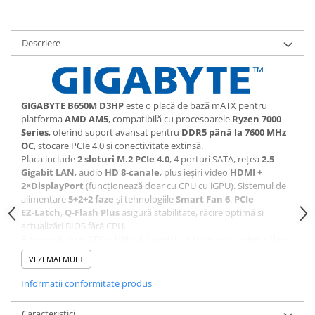
Consumabile - toner
Laser Drums
Descriere
Toner
Waste Toner
Imprimante Large Format Printer
(LFP)
GIGABYTE B650M D3HP
este o placă de bază mATX pentru
platforma
AMD AM5
, compatibilă cu procesoarele
Ryzen 7000
Accesorii Large Format
Series
, oferind suport avansat pentru
DDR5 până la 7600 MHz
Plottere & Scannere
OC
, stocare PCIe 4.0 și conectivitate extinsă.
Placa include
2 sloturi M.2 PCIe 4.0
, 4 porturi SATA, rețea
2.5
Scannere
Gigabit LAN
, audio
HD 8‑canale
, plus ieșiri video
HDMI +
Scannere Documente
2×DisplayPort
(funcționează doar cu CPU cu iGPU). Sistemul de
alimentare
5+2+2 faze
și tehnologiile
Smart Fan 6
,
PCIe
TV, Audio-Video & Multimedia
EZ‑Latch
,
Q‑Flash Plus
asigură stabilitate, răcire optimă și
Monitoare
actualizări BIOS fără CPU.
Este o soluție mATX echilibrată pentru sisteme de gaming, office
Monitoare Gaming & Consumer
avansat sau workstation compact.
VEZI MAI MULT
Monitoare Business
Accesorii
Informatii conformitate produs
Accesorii Audio-Video
Caracteristici