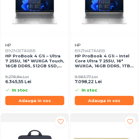
HP
HP
B9ZN3ET#ABB
B9ZN4ET#ABB
HP ProBook 4 G1i – Ultra
HP ProBook 4 G1i – Intel
7 255U, 16" WUXGA Touch,
Core Ultra 7 255U, 16"
16GB DDR5, 512GB SSD,
WUXGA, 16GB DDR5, 1TB
Windows 11 Pro
SSD, Windows 11 Pro,
3YW
9.278,84 Lei
9.583,77 Lei
6.345,55 Lei
7.098,22 Lei
In stoc
In stoc
Adauga in cos
Adauga in cos