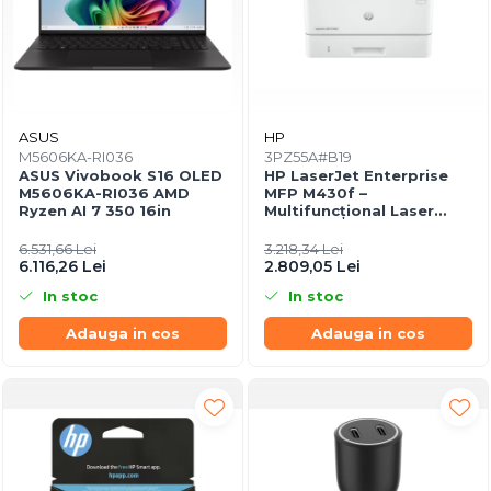
ASUS
HP
M5606KA-RI036
3PZ55A#B19
ASUS Vivobook S16 OLED
HP LaserJet Enterprise
M5606KA-RI036 AMD
MFP M430f –
Ryzen AI 7 350 16in
Multifuncțional Laser
Mono A4, 40 ppm,
Duplex, LAN, USB
6.531,66 Lei
3.218,34 Lei
6.116,26 Lei
2.809,05 Lei
In stoc
In stoc
Adauga in cos
Adauga in cos