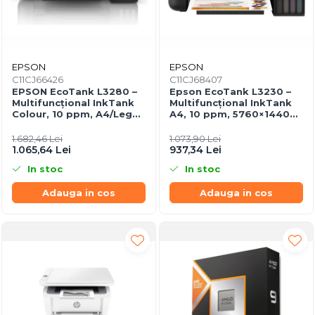
EPSON
EPSON
C11CJ66426
C11CJ68407
EPSON EcoTank L3280 –
Epson EcoTank L3230 –
Multifuncțional InkTank
Multifuncțional InkTank
Colour, 10 ppm, A4/Legal,
A4, 10 ppm, 5760×1440
USB & Wi‑Fi, 100 coli
dpi, ITS, USB
1.682,46 Lei
1.073,90 Lei
1.065,64 Lei
937,34 Lei
In stoc
In stoc
Adauga in cos
Adauga in cos