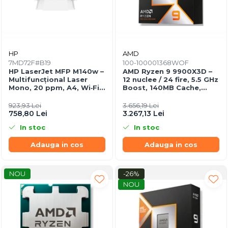
HP
AMD
7MD72F#B19
100-100001368WOF
HP LaserJet MFP M140w –
AMD Ryzen 9 9900X3D –
Multifuncțional Laser
12 nuclee / 24 fire, 5.5 GHz
Mono, 20 ppm, A4, Wi‑Fi,
Boost, 140MB Cache,
Bluetooth, USB 2.0
AM5, 120W, BOX
923,93 Lei
3.656,19 Lei
758,80 Lei
3.267,13 Lei
In stoc
In stoc
Adauga in cos
Adauga in cos
NOU
-26%
NOU