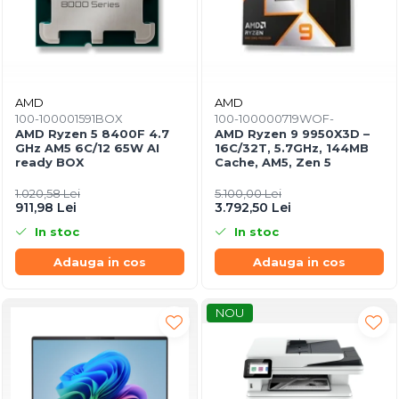
AMD
AMD
100-100001591BOX
100-100000719WOF-
AMD Ryzen 5 8400F 4.7
AMD Ryzen 9 9950X3D –
GHz AM5 6C/12 65W AI
16C/32T, 5.7GHz, 144MB
ready BOX
Cache, AM5, Zen 5
1.020,58 Lei
5.100,00 Lei
911,98 Lei
3.792,50 Lei
In stoc
In stoc
Adauga in cos
Adauga in cos
NOU