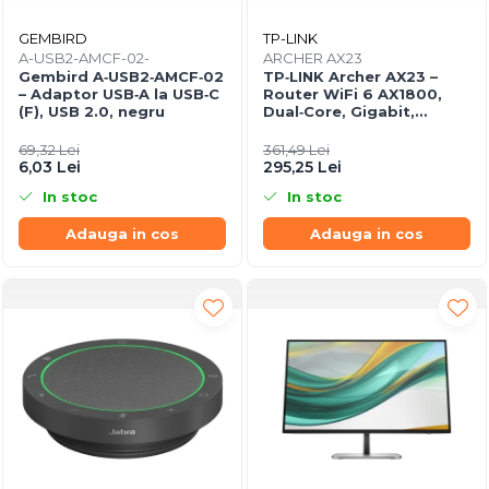
GEMBIRD
TP-LINK
A-USB2-AMCF-02-
ARCHER AX23
Gembird A‑USB2‑AMCF‑02
TP‑LINK Archer AX23 –
– Adaptor USB‑A la USB‑C
Router WiFi 6 AX1800,
(F), USB 2.0, negru
Dual‑Core, Gigabit,
OFDMA, 1024‑QAM
69,32 Lei
361,49 Lei
6,03 Lei
295,25 Lei
In stoc
In stoc
Adauga in cos
Adauga in cos