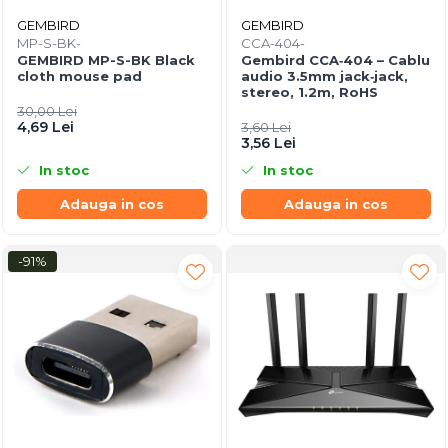
Blu-Ray, CD/DVD & Floppy Drives
GEMBIRD
GEMBIRD
MP-S-BK-
CCA-404-
GEMBIRD MP-S-BK Black
Gembird CCA‑404 – Cablu
cloth mouse pad
audio 3.5mm jack‑jack,
stereo, 1.2m, RoHS
30,00 Lei
4,69 Lei
3,60 Lei
3,56 Lei
In stoc
In stoc
Adauga in cos
Adauga in cos
-91%