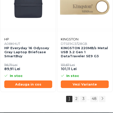
HP
KINGSTON
A08KHUT
DTSE9G3/128GB
HP Everyday 16 Odyssey
KINGSTON 220MB/s Metal
Gray Laptop Briefcase
USB 3.2 Gen 1
SmartBuy
DataTraveler SE9 G3
116,71 Lei
131,67 Lei
89,91 Lei
101,11 Lei
In stoc
In stoc
Adauga in cos
Vezi Variante
1
2
3
48
...