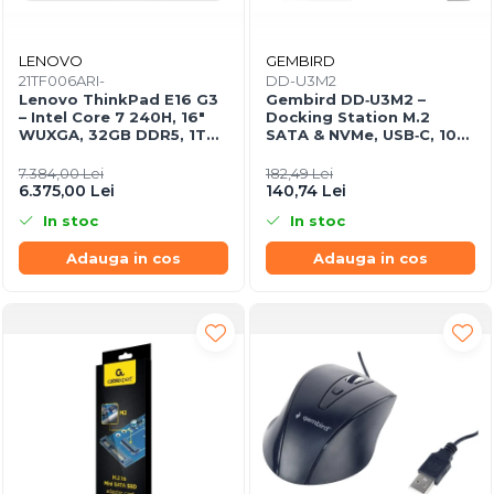
LENOVO
GEMBIRD
21TF006ARI-
DD-U3M2
Lenovo ThinkPad E16 G3
Gembird DD‑U3M2 –
– Intel Core 7 240H, 16"
Docking Station M.2
WUXGA, 32GB DDR5, 1TB
SATA & NVMe, USB‑C, 10
SSD, NOOS, 3Y OS
Gbit/s, Black
7.384,00 Lei
182,49 Lei
6.375,00 Lei
140,74 Lei
In stoc
In stoc
Adauga in cos
Adauga in cos