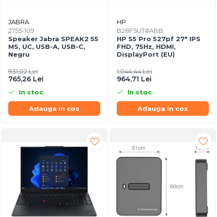
JABRA
HP
2755-109
B28F5UT#ABB
Speaker Jabra SPEAK2 55
HP S5 Pro 527pf 27" IPS
MS, UC, USB-A, USB-C,
FHD, 75Hz, HDMI,
Negru
DisplayPort (EU)
931,02 Lei
1.044,44 Lei
765,26 Lei
964,71 Lei
In stoc
In stoc
Adauga in cos
Adauga in cos