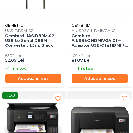
GEMBIRD
GEMBIRD
UAS-DB9M-02
A-USB3C-HDMIVGA-01
Gembird UAS‑DB9M‑02
Gembird
USB to Serial DB9M
A‑USB3C‑HDMIVGA‑01 –
Converter, 1.5m, Black
Adaptor USB‑C la HDMI +
VGA, 4K30Hz, Space Grey
65,74 Lei
109,44 Lei
52,05 Lei
81,07 Lei
In stoc
In stoc
Adauga in cos
Adauga in cos
NOU