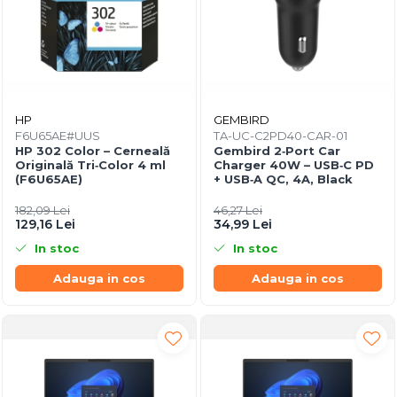
HP
GEMBIRD
F6U65AE#UUS
TA-UC-C2PD40-CAR-01
HP 302 Color – Cerneală
Gembird 2‑Port Car
Originală Tri‑Color 4 ml
Charger 40W – USB‑C PD
(F6U65AE)
+ USB‑A QC, 4A, Black
182,09 Lei
46,27 Lei
129,16 Lei
34,99 Lei
In stoc
In stoc
Adauga in cos
Adauga in cos