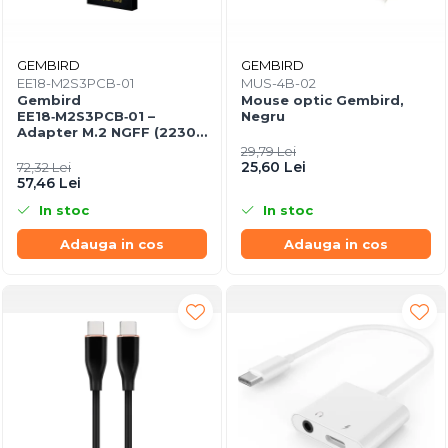
GEMBIRD
GEMBIRD
EE18-M2S3PCB-01
MUS-4B-02
Gembird
Mouse optic Gembird,
EE18‑M2S3PCB‑01 –
Negru
Adapter M.2 NGFF (2230–
2280) la Mini SATA 1.8",
29,79 Lei
6Gb/s
25,60 Lei
72,32 Lei
57,46 Lei
In stoc
In stoc
Adauga in cos
Adauga in cos