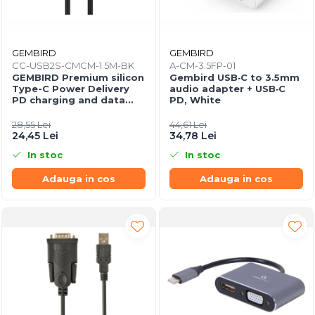
GEMBIRD
GEMBIRD
CC-USB2S-CMCM-1.5M-BK
A-CM-3.5FP-01
GEMBIRD Premium silicon
Gembird USB‑C to 3.5mm
Type-C Power Delivery
audio adapter + USB‑C
PD charging and data
PD, White
cable 1.5m black
28,55 Lei
44,61 Lei
24,45 Lei
34,78 Lei
In stoc
In stoc
Adauga in cos
Adauga in cos