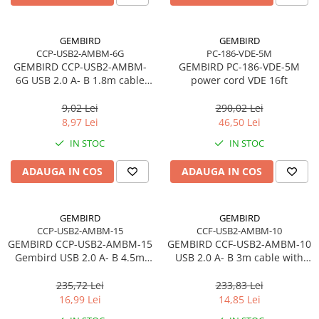
GEMBIRD
GEMBIRD
CCP-USB2-AMBM-6G
PC-186-VDE-5M
GEMBIRD CCP-USB2-AMBM-
GEMBIRD PC-186-VDE-5M
6G USB 2.0 A- B 1.8m cable
power cord VDE 16ft
grey color
9,02 Lei
290,02 Lei
8,97 Lei
46,50 Lei
IN STOC
IN STOC
ADAUGA IN COS
ADAUGA IN COS
GEMBIRD
GEMBIRD
CCP-USB2-AMBM-15
CCF-USB2-AMBM-10
GEMBIRD CCP-USB2-AMBM-15
GEMBIRD CCF-USB2-AMBM-10
Gembird USB 2.0 A- B 4.5m
USB 2.0 A- B 3m cable with
cable black color
ferrite core
235,72 Lei
233,83 Lei
16,99 Lei
14,85 Lei