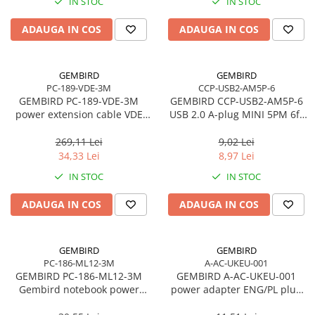
IN STOC
IN STOC
ADAUGA IN COS
ADAUGA IN COS
GEMBIRD
GEMBIRD
PC-189-VDE-3M
CCP-USB2-AM5P-6
GEMBIRD PC-189-VDE-3M
GEMBIRD CCP-USB2-AM5P-6
power extension cable VDE
USB 2.0 A-plug MINI 5PM 6ft
10ft
cable bulk packing
269,11 Lei
9,02 Lei
34,33 Lei
8,97 Lei
IN STOC
IN STOC
ADAUGA IN COS
ADAUGA IN COS
GEMBIRD
GEMBIRD
PC-186-ML12-3M
A-AC-UKEU-001
GEMBIRD PC-186-ML12-3M
GEMBIRD A-AC-UKEU-001
Gembird notebook power
power adapter ENG/PL plug
cord for laptop Mickey VDE
PL/socket ENG