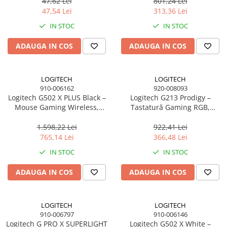
butoane, 1 ms
47,62 Lei
801,24 Lei
47,54 Lei
313,36 Lei
IN STOC
IN STOC
ADAUGA IN COS
ADAUGA IN COS
LOGITECH
LOGITECH
910-006162
920-008093
Logitech G502 X PLUS Black –
Logitech G213 Prodigy –
Mouse Gaming Wireless,
Tastatură Gaming RGB,
LIGHTSPEED, HERO 25K, RGB,
Mech‑Dome, USB, US Intl
25.600 DPI
1.598,22 Lei
922,41 Lei
765,14 Lei
366,48 Lei
IN STOC
IN STOC
ADAUGA IN COS
ADAUGA IN COS
LOGITECH
LOGITECH
910-006797
910-006146
Logitech G PRO X SUPERLIGHT
Logitech G502 X White –