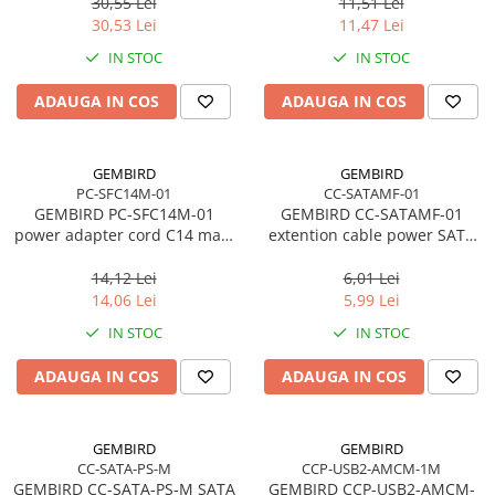
3m
30,55 Lei
11,51 Lei
30,53 Lei
11,47 Lei
IN STOC
IN STOC
ADAUGA IN COS
ADAUGA IN COS
GEMBIRD
GEMBIRD
PC-SFC14M-01
CC-SATAMF-01
GEMBIRD PC-SFC14M-01
GEMBIRD CC-SATAMF-01
power adapter cord C14 male
extention cable power SATA
-> schuko female
15pin M/F 30 cm
14,12 Lei
6,01 Lei
14,06 Lei
5,99 Lei
IN STOC
IN STOC
ADAUGA IN COS
ADAUGA IN COS
GEMBIRD
GEMBIRD
CC-SATA-PS-M
CCP-USB2-AMCM-1M
GEMBIRD CC-SATA-PS-M SATA
GEMBIRD CCP-USB2-AMCM-