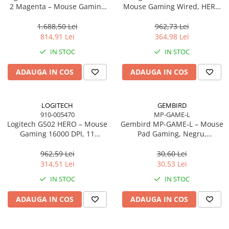
2 Magenta – Mouse Gaming
Mouse Gaming Wired, HERO
Wireless 60g, HERO 2, 44K
25K, LIGHTFORCE, RGB, 25.600
DPI, 8000Hz, USB‑C
DPI
1.688,50 Lei
962,73 Lei
814,91 Lei
364,98 Lei
IN STOC
IN STOC
ADAUGA IN COS
ADAUGA IN COS
LOGITECH
GEMBIRD
910-005470
MP-GAME-L
Logitech G502 HERO – Mouse
Gembird MP‑GAME‑L – Mouse
Gaming 16000 DPI, 11
Pad Gaming, Negru,
butoane, RGB, greutăți
Dimensiune L 400×450 mm,
ajustabile, USB
Anti‑Slip
962,59 Lei
30,60 Lei
314,51 Lei
30,53 Lei
IN STOC
IN STOC
ADAUGA IN COS
ADAUGA IN COS