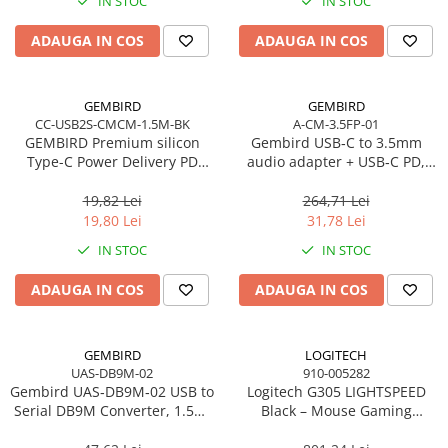
Toner
IN STOC
IN STOC
Cabluri Usb & Thunderbolt
Webcam
Memorii RAM
Imprimante Large Format Printer
Hub-uri USB
Caști & Microfoane
Memorii Laptop
ADAUGA IN COS
ADAUGA IN COS
(LFP)
Genți & Rucsacuri
Caști Business
Memorii Flash
Accesorii Large Format
Husa Laptop
Căști Gaming & Consumer
Stick-uri USB
Plottere & Scannere
GEMBIRD
GEMBIRD
Rucsacuri
Microfoane & Reportofoane
Surse de alimentare
CC-USB2S-CMCM-1.5M-BK
A-CM-3.5FP-01
Scannere
Rucsacuri & Genți Laptop
Display & signage
GEMBIRD Premium silicon
Gembird USB‑C to 3.5mm
Surse de Alimentare PC
Scannere Documente
Type-C Power Delivery PD
audio adapter + USB‑C PD,
Kit-uri Tastatura si Mouse
Ecrane Digital Signage
Ventilatoare & Sisteme de Răcire
charging and data cable 1.5m
White
UPS
Ecrane Touchscreen Digital Signage
black
19,82 Lei
264,71 Lei
Răcire PC
19,80 Lei
31,78 Lei
Proiectoare
Prize cu Protecție
Ventilatoare & Sisteme de Răcire
IN STOC
IN STOC
USB & Card Readers
Proiectoare Business
Carcase
Proiectoare Consumer
Cititoare de Carduri Usb
Accesorii componente
ADAUGA IN COS
ADAUGA IN COS
Accesorii componente - altele
Accesorii Stocare
GEMBIRD
LOGITECH
Unități optice
UAS-DB9M-02
910-005282
Gembird UAS‑DB9M‑02 USB to
Logitech G305 LIGHTSPEED
Blu-Ray, CD/DVD & Floppy Drives
Serial DB9M Converter, 1.5m,
Black – Mouse Gaming
Black
Wireless, HERO 12K, 6