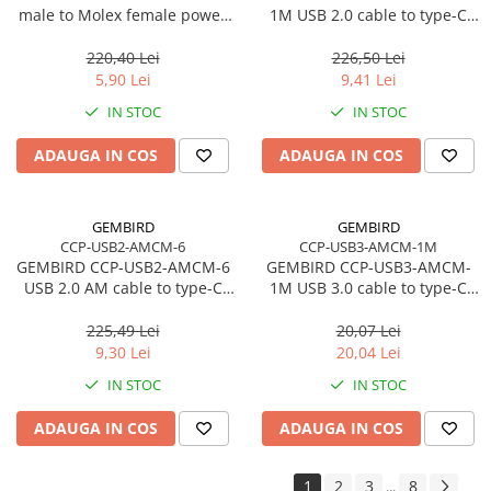
male to Molex female power
1M USB 2.0 cable to type-C
cable 15cm
AM/CM 1m black
220,40 Lei
226,50 Lei
5,90 Lei
9,41 Lei
IN STOC
IN STOC
ADAUGA IN COS
ADAUGA IN COS
GEMBIRD
GEMBIRD
CCP-USB2-AMCM-6
CCP-USB3-AMCM-1M
GEMBIRD CCP-USB2-AMCM-6
GEMBIRD CCP-USB3-AMCM-
USB 2.0 AM cable to type-C
1M USB 3.0 cable to type-C
AM/CM 1.8m black
AM/CM 1m black
225,49 Lei
20,07 Lei
9,30 Lei
20,04 Lei
IN STOC
IN STOC
ADAUGA IN COS
ADAUGA IN COS
1
2
3
8
...