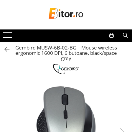
Toate Produsele
Laptop , PC, Tablete
Laptop-uri
Gembird MUSW‑6B‑02‑BG – Mouse wireless
Laptop-uri Gaming
ergonomic 1600 DPI, 6 butoane, black/space
Laptop-uri Workstation
grey
Laptop-uri Business
Desktop PC
Desktop Business
Sistem barebone
Acesorii
Imprimante, Scannere,
Consumabile
Imprimante & Multifuncționale
Imprimanta Laser Color