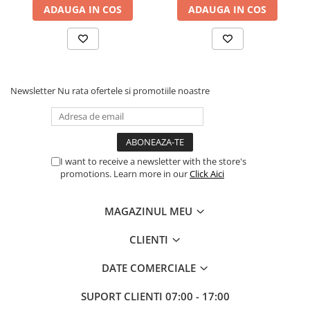
ADAUGA IN COS
ADAUGA IN COS
Procesoare Desktop
Stocare
HDD Externe
HDD Interne
Newsletter
Nu rata ofertele si promotiile noastre
SSD Externe
SSD Interne
Memorii
Memorii RAM
I want to receive a newsletter with the store's
Memorii Laptop
promotions. Learn more in our
Click Aici
Memorii Flash
Stick-uri USB
MAGAZINUL MEU
Surse de alimentare
CLIENTI
Surse de Alimentare PC
Ventilatoare & Sisteme de Răcire
DATE COMERCIALE
Răcire PC
SUPORT CLIENTI
07:00 - 17:00
Ventilatoare & Sisteme de Răcire