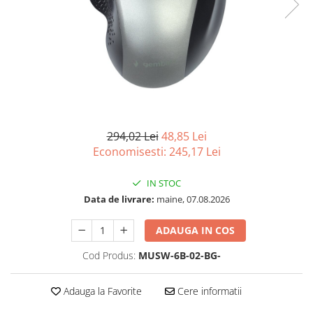
Imprimanta Laser Mono
Imprimante Cerneală
Imprimante Matriciale
Multifuncțional Cerneală
Multifuncțional Laser Mono
Accesorii Imprimante & Scannere
3D
Consumabile & Filamente 3D
294,02 Lei
48,85 Lei
Economisesti:
245,17
Lei
Consumabile - cerneală
Cerneală & Cap de Printare
IN STOC
Consumabile - toner
Data de livrare:
maine, 07.08.2026
Toner
ADAUGA IN COS
Imprimante Large Format Printer
(LFP)
Cod Produs:
MUSW-6B-02-BG-
Accesorii Large Format
Plottere & Scannere
Adauga la Favorite
Cere informatii
Scannere