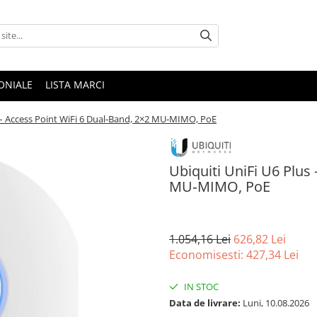
ONIALE
LISTA MARCI
s – Access Point WiFi 6 Dual‑Band, 2×2 MU‑MIMO, PoE
Ubiquiti UniFi U6 Plus
MU‑MIMO, PoE
1.054,16 Lei
626,82 Lei
Economisesti:
427,34
Lei
IN STOC
Data de livrare:
Luni, 10.08.2026