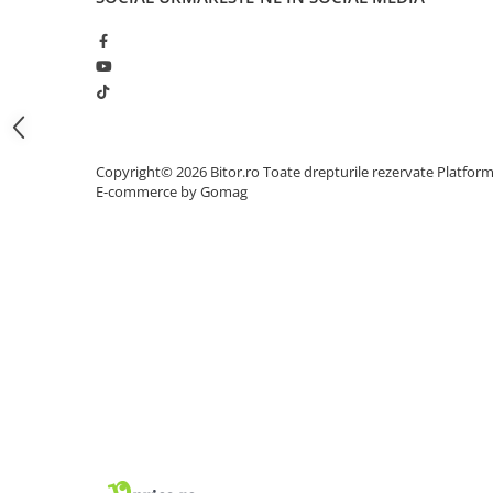
Procesoare Desktop
Stocare
HDD Externe
HDD Interne
SSD Externe
Copyright© 2026 Bitor.ro Toate drepturile rezervate
Platfor
SSD Interne
E-commerce by Gomag
Memorii
Memorii RAM
Memorii Laptop
Memorii Flash
Stick-uri USB
Surse de alimentare
Surse de Alimentare PC
Ventilatoare & Sisteme de Răcire
Răcire PC
Ventilatoare & Sisteme de Răcire