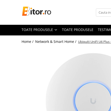
Toate Produsele
Laptop , PC, Tablete
TOATE PRODUSELE
TOATE PRODUSELE
TESTIM
Laptop-uri
Laptop-uri Gaming
Home /
Network & Smart Home /
Ubiquiti UniFi U6 Plu
Laptop-uri Workstation
Laptop-uri Business
Desktop PC
Desktop Business
Sistem barebone
Acesorii
Imprimante, Scannere,
Consumabile
Imprimante & Multifuncționale
Imprimanta Laser Color