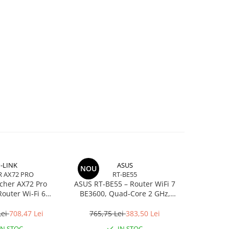
-LINK
ASUS
NOU
 AX72 PRO
RT-BE55
cher AX72 Pro
ASUS RT‑BE55 – Router WiFi 7
Gembir
outer Wi‑Fi 6
BE3600, Quad‑Core 2 GHz,
Patchcord 
4 + 4804 Mbps, 6
AiMesh, 2.5GbE, 4 antene
Port 2.5Gbps
Lei
708,47 Lei
765,75 Lei
383,50 Lei
3,4
N, USB 3.0
IN STOC
IN STOC