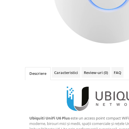
Imprimanta Laser Mono
Imprimante Cerneală
Imprimante Matriciale
Multifuncțional Cerneală
Multifuncțional Laser Mono
Accesorii Imprimante & Scannere
3D
Consumabile & Filamente 3D
Consumabile - cerneală
Cerneală & Cap de Printare
Caracteristici
Review-uri
(0)
FAQ
Descriere
Consumabile - toner
Toner
Imprimante Large Format Printer
(LFP)
Accesorii Large Format
Plottere & Scannere
Ubiquiti UniFi U6 Plus
este un access point compact WiFi 
moderne, birouri mici și medii, spații comerciale și rețele U
Scannere