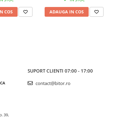
N COS
ADAUGA IN COS
ADAUG
SUPORT CLIENTI
07:00 - 17:00
ICA
contact@bitor.ro
p. 39,