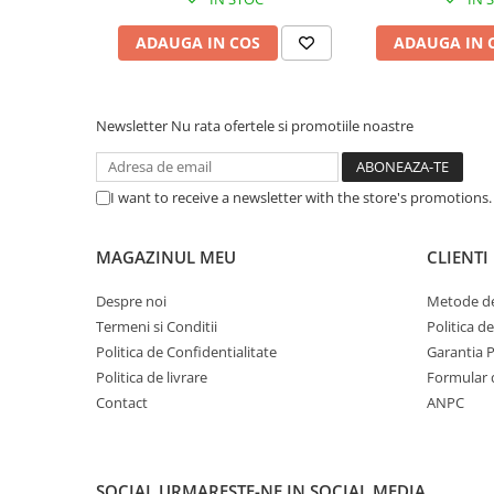
Caști & Microfoane
Caști Business
ADAUGA IN COS
ADAUGA IN 
Căști Gaming & Consumer
Microfoane & Reportofoane
Newsletter
Nu rata ofertele si promotiile noastre
Display & signage
Ecrane Digital Signage
Ecrane Touchscreen Digital Signage
I want to receive a newsletter with the store's promotions
Proiectoare
Proiectoare Business
MAGAZINUL MEU
CLIENTI
Proiectoare Consumer
Despre noi
Metode de
Componente
Termeni si Conditii
Politica d
Plăci de baza
Politica de Confidentialitate
Garantia 
Plăci de Bază Amd
Politica de livrare
Formular 
Plăci de Bază Intel
Contact
ANPC
Plăci video
Plăci Video Gaming & Consumer
SOCIAL
URMARESTE-NE IN SOCIAL MEDIA
Procesoare