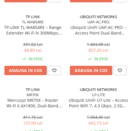
TP-LINK
UBIQUITI NETWORKS
TL-WA854RE
UAP-AC-PRO
TP‑LINK TL‑WA854RE – Range
Ubiquiti UniFi UAP‑AC‑PRO –
Extender Wi‑Fi N 300Mbps,
Access Point Dual‑Band
Wall‑Plug, WPS, 2× antene
2.4/5GHz, Wi‑Fi 5, 3×3 MIMO,
interne
2× GbE, PoE+
331,02 Lei
1.403,08 Lei
84,89 Lei
827,20 Lei
IN STOC
IN STOC
ADAUGA IN COS
ADAUGA IN COS
TP-LINK
UBIQUITI NETWORKS
MR70X
U7-LITE
Mercusys MR70X – Router
Ubiquiti UniFi U7‑Lite – Access
Wi‑Fi 6 AX1800, Dual‑Band,
Point WiFi 7, 4.3 Gbps, 2.5GbE
Gigabit, 4 antene High‑Gain
PoE, 2×2 MIMO
411,76 Lei
1.054,45 Lei
137,00 Lei
602,73 Lei