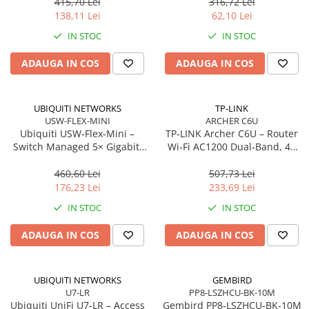
antene
m, Orange
415,70 Lei
316,72 Lei
138,11 Lei
62,10 Lei
IN STOC
IN STOC
ADAUGA IN COS
ADAUGA IN COS
UBIQUITI NETWORKS
TP-LINK
USW-FLEX-MINI
ARCHER C6U
Ubiquiti USW‑Flex‑Mini –
TP‑LINK Archer C6U – Router
Switch Managed 5× Gigabit,
Wi‑Fi AC1200 Dual‑Band, 4×
PoE In 802.3af/at, USB‑C 5V
LAN Gigabit, USB 2.0,
MU‑MIMO, Beamforming, VPN
460,60 Lei
507,73 Lei
Server
176,23 Lei
233,69 Lei
IN STOC
IN STOC
ADAUGA IN COS
ADAUGA IN COS
UBIQUITI NETWORKS
GEMBIRD
U7-LR
PP8-LSZHCU-BK-10M
Ubiquiti UniFi U7‑LR – Access
Gembird PP8‑LSZHCU‑BK‑10M