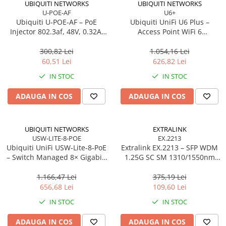
UBIQUITI NETWORKS
UBIQUITI NETWORKS
U-POE-AF
U6+
Ubiquiti U‑POE‑AF – PoE
Ubiquiti UniFi U6 Plus –
Injector 802.3af, 48V, 0.32A,
Access Point WiFi 6
Gigabit LAN
Dual‑Band, 2×2 MU‑MIMO,
PoE
300,82 Lei
1.054,16 Lei
60,51 Lei
626,82 Lei
IN STOC
IN STOC
ADAUGA IN COS
ADAUGA IN COS
UBIQUITI NETWORKS
EXTRALINK
USW-LITE-8-POE
EX.2213
Ubiquiti UniFi USW‑Lite‑8‑PoE
Extralink EX.2213 – SFP WDM
– Switch Managed 8× Gigabit,
1.25G SC SM 1310/1550nm
4× PoE+ (52W),
20km (Pereche)
Desktop/Wall‑mount
1.166,47 Lei
375,19 Lei
656,68 Lei
109,60 Lei
IN STOC
IN STOC
ADAUGA IN COS
ADAUGA IN COS