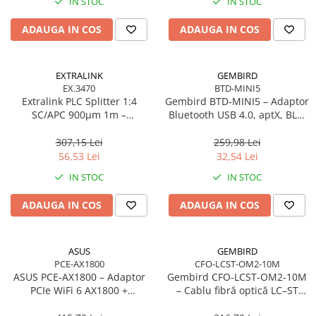
IN STOC
IN STOC
ADAUGA IN COS
ADAUGA IN COS
EXTRALINK
GEMBIRD
EX.3470
BTD-MINI5
Extralink PLC Splitter 1:4
Gembird BTD‑MINI5 – Adaptor
SC/APC 900µm 1m –
Bluetooth USB 4.0, aptX, BLE,
FTTH/FTTx
mini, 20 m
307,15 Lei
259,98 Lei
56,53 Lei
32,54 Lei
IN STOC
IN STOC
ADAUGA IN COS
ADAUGA IN COS
ASUS
GEMBIRD
PCE-AX1800
CFO-LCST-OM2-10M
ASUS PCE‑AX1800 – Adaptor
Gembird CFO‑LCST‑OM2‑10M
PCIe WiFi 6 AX1800 +
– Cablu fibră optică LC–ST
Bluetooth 5.2, Dual‑Band, 2×
duplex MM 50/125 OM2, 10