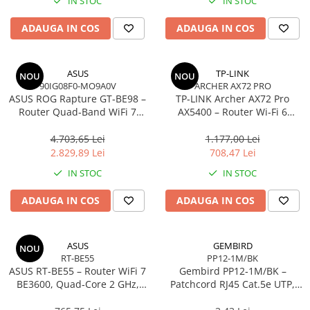
Toner
IN STOC
IN STOC
Cabluri Usb & Thunderbolt
Webcam
Memorii RAM
Imprimante Large Format Printer
Hub-uri USB
Caști & Microfoane
Memorii Laptop
ADAUGA IN COS
ADAUGA IN COS
(LFP)
Genți & Rucsacuri
Caști Business
Memorii Flash
Accesorii Large Format
Husa Laptop
Căști Gaming & Consumer
Stick-uri USB
Plottere & Scannere
ASUS
TP-LINK
NOU
NOU
Rucsacuri
Microfoane & Reportofoane
Surse de alimentare
90IG08F0-MO9A0V
ARCHER AX72 PRO
Scannere
Rucsacuri & Genți Laptop
ASUS ROG Rapture GT‑BE98 –
Display & signage
TP‑LINK Archer AX72 Pro
Surse de Alimentare PC
Scannere Documente
Router Quad‑Band WiFi 7
AX5400 – Router Wi‑Fi 6
Kit-uri Tastatura si Mouse
Ecrane Digital Signage
Ventilatoare & Sisteme de Răcire
BE25000, 10GbE, 5GbE,
Dual‑Band, 574 + 4804 Mbps,
UPS
Ecrane Touchscreen Digital Signage
2.5GbE, Gaming, AiMesh
6 Antene, Port 2.5Gbps
4.703,65 Lei
1.177,00 Lei
Răcire PC
WAN/LAN, USB 3.0
2.829,89 Lei
708,47 Lei
Proiectoare
Prize cu Protecție
Ventilatoare & Sisteme de Răcire
IN STOC
IN STOC
USB & Card Readers
Proiectoare Business
Carcase
Proiectoare Consumer
Cititoare de Carduri Usb
Accesorii componente
ADAUGA IN COS
ADAUGA IN COS
Accesorii componente - altele
Accesorii Stocare
ASUS
GEMBIRD
NOU
Unități optice
RT-BE55
PP12-1M/BK
ASUS RT‑BE55 – Router WiFi 7
Gembird PP12‑1M/BK –
Blu-Ray, CD/DVD & Floppy Drives
BE3600, Quad‑Core 2 GHz,
Patchcord RJ45 Cat.5e UTP,
AiMesh, 2.5GbE, 4 antene
1m, Negru