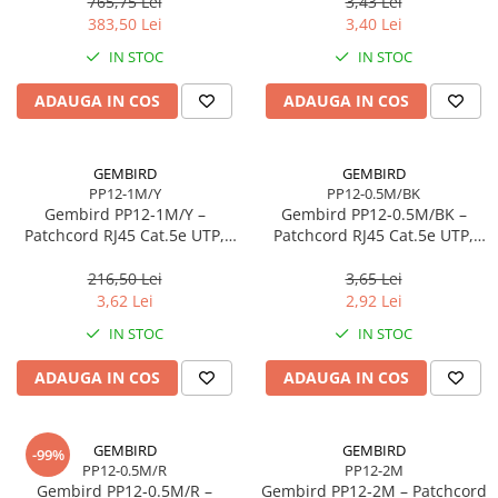
765,75 Lei
3,43 Lei
383,50 Lei
3,40 Lei
IN STOC
IN STOC
ADAUGA IN COS
ADAUGA IN COS
GEMBIRD
GEMBIRD
PP12-1M/Y
PP12-0.5M/BK
Gembird PP12‑1M/Y –
Gembird PP12‑0.5M/BK –
Patchcord RJ45 Cat.5e UTP,
Patchcord RJ45 Cat.5e UTP,
1m, Galben
0.5m, Negru
216,50 Lei
3,65 Lei
3,62 Lei
2,92 Lei
IN STOC
IN STOC
ADAUGA IN COS
ADAUGA IN COS
GEMBIRD
GEMBIRD
-99%
PP12-0.5M/R
PP12-2M
Gembird PP12‑0.5M/R –
Gembird PP12‑2M – Patchcord