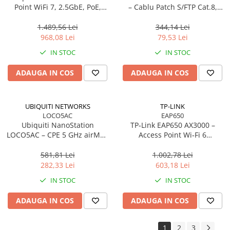
Point WiFi 7, 2.5GbE, PoE,
– Cablu Patch S/FTP Cat.8,
Long‑Range, 4.3 Gbps
LSZH, 10m, 2000 MHz, Negru
1.489,56 Lei
344,14 Lei
968,08 Lei
79,53 Lei
IN STOC
IN STOC
ADAUGA IN COS
ADAUGA IN COS
UBIQUITI NETWORKS
TP-LINK
LOCO5AC
EAP650
Ubiquiti NanoStation
TP‑Link EAP650 AX3000 –
LOCO5AC – CPE 5 GHz airMAX
Access Point Wi‑Fi 6
ac, 13 dBi, 450 Mbps, PoE,
Dual‑Band, Ceiling/Wall
Outdoor
Mount, PoE+, Omada SDN
581,81 Lei
1.002,78 Lei
282,33 Lei
603,18 Lei
IN STOC
IN STOC
ADAUGA IN COS
ADAUGA IN COS
1
2
3