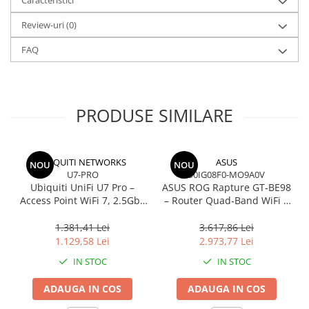
VPN Server
și
TP‑Link HomeShield
(în funcție de regiune) oferă
securitate avansată și acces remote.
Review-uri
(0)
Ideal pentru apartamente, case și birouri mici care vor să treacă la
WiFi 6 fără costuri mari.
FAQ
PRODUSE SIMILARE
UBIQUITI NETWORKS
ASUS
NOU
NOU
U7-PRO
90IG08F0-MO9A0V
Ubiquiti UniFi U7 Pro –
ASUS ROG Rapture GT‑BE98
Access Point WiFi 7, 2.5GbE
– Router Quad‑Band WiFi 7
PoE+, 2.4/5/6 GHz,
BE25000, 10GbE, 5GbE,
Ceiling‑mount
2.5GbE, Gaming, AiMesh
1.381,41 Lei
3.617,86 Lei
1.129,58 Lei
2.973,77 Lei
IN STOC
IN STOC
ADAUGA IN COS
ADAUGA IN COS