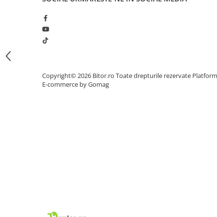
Procesoare Desktop
Stocare
HDD Externe
HDD Interne
SSD Externe
Copyright© 2026 Bitor.ro Toate drepturile rezervate
Platfor
SSD Interne
E-commerce by Gomag
Memorii
Memorii RAM
Memorii Laptop
Memorii Flash
Stick-uri USB
Surse de alimentare
Surse de Alimentare PC
Ventilatoare & Sisteme de Răcire
Răcire PC
Ventilatoare & Sisteme de Răcire