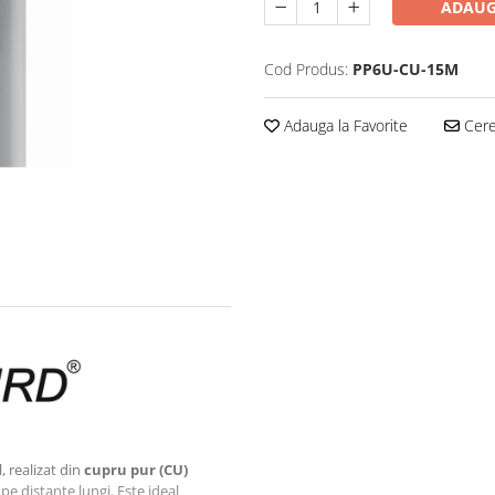
ADAUG
Cod Produs:
PP6U-CU-15M
Adauga la Favorite
Cere 
, realizat din
cupru pur (CU)
 distanțe lungi. Este ideal