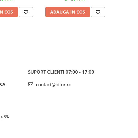
N COS
ADAUGA IN COS
ADAUG
SUPORT CLIENTI
07:00 - 17:00
ICA
contact@bitor.ro
p. 39,