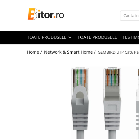
Toate Produsele
Laptop , PC, Tablete
TOATE PRODUSELE
TOATE PRODUSELE
TESTIM
Laptop-uri
Laptop-uri Gaming
Home /
Network & Smart Home /
GEMBIRD UTP Cat6 Pat
Laptop-uri Workstation
Laptop-uri Business
Desktop PC
Desktop Business
Sistem barebone
Acesorii
Imprimante, Scannere,
Consumabile
Imprimante & Multifuncționale
Imprimanta Laser Color