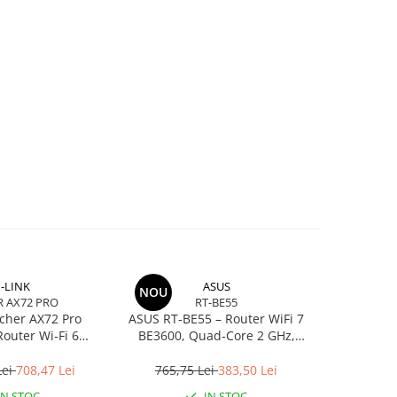
-LINK
ASUS
NOU
 AX72 PRO
RT-BE55
cher AX72 Pro
ASUS RT‑BE55 – Router WiFi 7
Gembir
outer Wi‑Fi 6
BE3600, Quad‑Core 2 GHz,
Patchcord 
4 + 4804 Mbps, 6
AiMesh, 2.5GbE, 4 antene
Port 2.5Gbps
Lei
708,47 Lei
765,75 Lei
383,50 Lei
3,4
N, USB 3.0
IN STOC
IN STOC