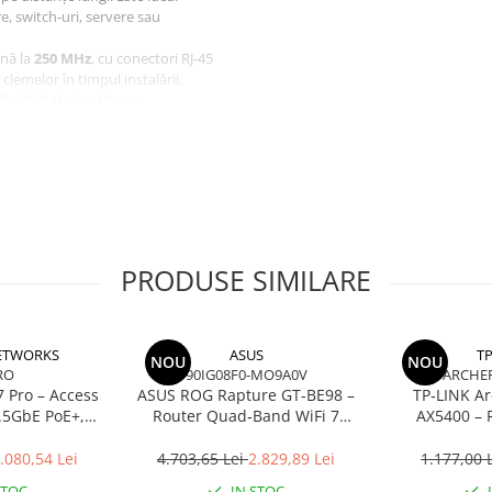
e, switch‑uri, servere sau
ână la
250 MHz
, cu conectori RJ‑45
clemelor în timpul instalării.
lexibilitate în utilizare.
ții rezidențiale sau rack‑uri
PRODUSE SIMILARE
NETWORKS
ASUS
TP
NOU
NOU
RO
90IG08F0-MO9A0V
ARCHER
7 Pro – Access
ASUS ROG Rapture GT‑BE98 –
TP‑LINK Ar
2.5GbE PoE+,
Router Quad‑Band WiFi 7
AX5400 – R
eiling‑mount
BE25000, 10GbE, 5GbE, 2.5GbE,
Dual‑Band, 57
Gaming, AiMesh
Antene, 
.080,54 Lei
4.703,65 Lei
2.829,89 Lei
1.177,00 
WAN/LA
STOC
IN STOC