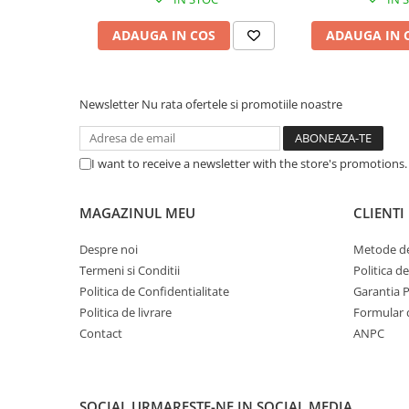
Caști & Microfoane
Caști Business
ADAUGA IN COS
ADAUGA IN 
Căști Gaming & Consumer
Microfoane & Reportofoane
Newsletter
Nu rata ofertele si promotiile noastre
Display & signage
Ecrane Digital Signage
Ecrane Touchscreen Digital Signage
I want to receive a newsletter with the store's promotions
Proiectoare
Proiectoare Business
MAGAZINUL MEU
CLIENTI
Proiectoare Consumer
Despre noi
Metode de
Componente
Termeni si Conditii
Politica d
Plăci de baza
Politica de Confidentialitate
Garantia 
Plăci de Bază Amd
Politica de livrare
Formular 
Plăci de Bază Intel
Contact
ANPC
Plăci video
Plăci Video Gaming & Consumer
SOCIAL
URMARESTE-NE IN SOCIAL MEDIA
Procesoare