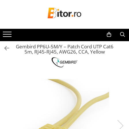
Toate Produsele
Laptop , PC, Tablete
Laptop-uri
Gembird PP6U‑5M/Y – Patch Cord UTP Cat6
Laptop-uri Gaming
5m, RJ45‑RJ45, AWG26, CCA, Yellow
Laptop-uri Workstation
Laptop-uri Business
Desktop PC
Desktop Business
Sistem barebone
Acesorii
Imprimante, Scannere,
Consumabile
Imprimante & Multifuncționale
Imprimanta Laser Color