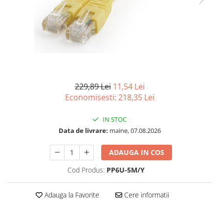
Imprimanta Laser Mono
Imprimante Cerneală
Imprimante Matriciale
Multifuncțional Cerneală
Multifuncțional Laser Mono
Accesorii Imprimante & Scannere
3D
229,89 Lei
11,54 Lei
Consumabile & Filamente 3D
Economisesti:
218,35
Lei
Consumabile - cerneală
IN STOC
Cerneală & Cap de Printare
Data de livrare:
maine, 07.08.2026
Consumabile - toner
Toner
ADAUGA IN COS
Imprimante Large Format Printer
Cod Produs:
PP6U-5M/Y
(LFP)
Accesorii Large Format
Adauga la Favorite
Cere informatii
Plottere & Scannere
Scannere