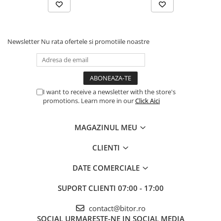
Procesoare Desktop
Stocare
Newsletter
Nu rata ofertele si promotiile noastre
HDD Externe
HDD Interne
SSD Externe
SSD Interne
I want to receive a newsletter with the store's
Memorii
promotions. Learn more in our
Click Aici
Memorii RAM
Memorii Laptop
MAGAZINUL MEU
Memorii Flash
CLIENTI
Stick-uri USB
Surse de alimentare
DATE COMERCIALE
Surse de Alimentare PC
SUPORT CLIENTI
07:00 - 17:00
Ventilatoare & Sisteme de Răcire
Răcire PC
contact@bitor.ro
Ventilatoare & Sisteme de Răcire
SOCIAL
URMARESTE-NE IN SOCIAL MEDIA