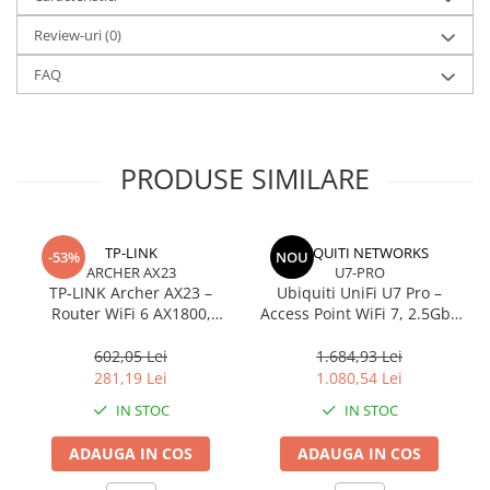
Caști & Microfoane
transportat.
Garanție:
24 luni
.
Review-uri
(0)
Caști Business
Căști Gaming & Consumer
FAQ
Microfoane & Reportofoane
Display & signage
Ecrane Digital Signage
PRODUSE SIMILARE
Ecrane Touchscreen Digital Signage
Proiectoare
Proiectoare Business
TP-LINK
UBIQUITI NETWORKS
-53%
NOU
ARCHER AX23
U7-PRO
Proiectoare Consumer
TP‑LINK Archer AX23 –
Ubiquiti UniFi U7 Pro –
Componente
Router WiFi 6 AX1800,
Access Point WiFi 7, 2.5GbE
Dual‑Core, Gigabit, OFDMA,
PoE+, 2.4/5/6 GHz,
Plăci de baza
1024‑QAM
Ceiling‑mount
602,05 Lei
1.684,93 Lei
Plăci de Bază Amd
281,19 Lei
1.080,54 Lei
Plăci de Bază Intel
IN STOC
IN STOC
Plăci video
ADAUGA IN COS
ADAUGA IN COS
Plăci Video Gaming & Consumer
Procesoare