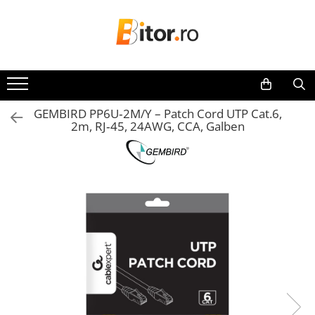
Toate Produsele
Laptop , PC, Tablete
Laptop-uri
GEMBIRD PP6U‑2M/Y – Patch Cord UTP Cat.6,
Laptop-uri Gaming
2m, RJ‑45, 24AWG, CCA, Galben
Laptop-uri Workstation
Laptop-uri Business
Desktop PC
Desktop Business
Sistem barebone
Acesorii
Imprimante, Scannere,
Consumabile
Imprimante & Multifuncționale
Imprimanta Laser Color