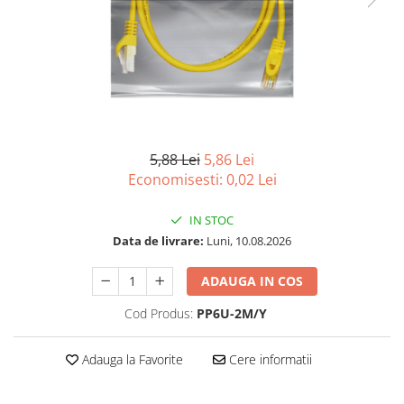
Imprimanta Laser Mono
Imprimante Cerneală
Imprimante Matriciale
Multifuncțional Cerneală
Multifuncțional Laser Mono
Accesorii Imprimante & Scannere
3D
5,88 Lei
5,86 Lei
Consumabile & Filamente 3D
Economisesti:
0,02
Lei
Consumabile - cerneală
IN STOC
Cerneală & Cap de Printare
Data de livrare:
Luni, 10.08.2026
Consumabile - toner
Toner
ADAUGA IN COS
Imprimante Large Format Printer
Cod Produs:
PP6U-2M/Y
(LFP)
Accesorii Large Format
Adauga la Favorite
Cere informatii
Plottere & Scannere
Scannere