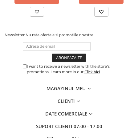
Procesoare Desktop
Stocare
HDD Externe
HDD Interne
Newsletter
Nu rata ofertele si promotiile noastre
SSD Externe
SSD Interne
Memorii
I want to receive a newsletter with the store's
Memorii RAM
promotions. Learn more in our
Click Aici
Memorii Laptop
Memorii Flash
MAGAZINUL MEU
Stick-uri USB
Surse de alimentare
CLIENTI
Surse de Alimentare PC
DATE COMERCIALE
Ventilatoare & Sisteme de Răcire
SUPORT CLIENTI
07:00 - 17:00
Răcire PC
Ventilatoare & Sisteme de Răcire