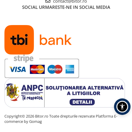
contact@bitor.ro
Carcase
SOCIAL
URMARESTE-NE IN SOCIAL MEDIA
Accesorii componente
Accesorii componente - altele
Accesorii Stocare
Unități optice
Blu-Ray, CD/DVD & Floppy Drives
Periferice & Accesorii
Tastaturi
Tastaturi cu Fir
Tastaturi wireless
Mouse, Trackballs & Presenters
Mouse cu Fir
Mouse Ergonimice
Mouse wireless
Copyright© 2026 Bitor.ro Toate drepturile rezervate
Platforma E-
Mousepad
commerce by Gomag
Cabluri & Adaptoare