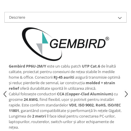
Scannere Documente
TV, Audio-Video & Multimedia
Descriere
Monitoare
Monitoare Gaming & Consumer
Monitoare Business
Accesorii
Accesorii Căști & Microfoane
Cabluri & Adaptoare Audio-Video
Gembird PP6U‑2M/Y
este un cablu patch
UTP Cat.6
de înaltă
Suporturi - altele
calitate, proiectat pentru conexiuni de rețea stabile în mediile
Suporturi TV Birou
home & office. Conectorii
RJ‑45 auriti
asigură transmisie optimă
și reduc pierderile de semnal, iar construcția
molded + strain
Suporturi TV Perete
relief
oferă durabilitate sporită în utilizarea zilnică.
Boxe
Cablul folosește conductori
CCA (Copper‑Clad Aluminium)
cu
grosime
24 AWG
, fiind flexibil, ușor și potrivit pentru instalări
Boxe PC & Soundbar
rapide. Este conform standardelor
VDE, ISO 9002, RoHS, ISO/IEC
Boxe Wireless & Portabile
11801
, garantând compatibilitate și performanță în rețele Gigabit.
Camere Foto & Sisteme Optice
Lungimea de
2 metri
îl face ideal pentru conectarea PC‑urilor,
laptopurilor, routerelor, switch‑urilor și altor echipamente de
Webcam
rețea.