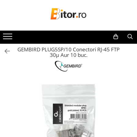
Toate Produsele
Laptop , PC, Tablete
Laptop-uri
GEMBIRD PLUG5SP/10 Conectori RJ-45 FTP
Laptop-uri Gaming
30µ Aur 10 buc.
Laptop-uri Workstation
Laptop-uri Business
Desktop PC
Desktop Business
Sistem barebone
Acesorii
Imprimante, Scannere,
Consumabile
Imprimante & Multifuncționale
Imprimanta Laser Color