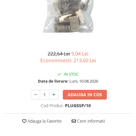
Imprimanta Laser Mono
Imprimante Cerneală
Imprimante Matriciale
Multifuncțional Cerneală
Multifuncțional Laser Mono
Accesorii Imprimante & Scannere
3D
222,64 Lei
9,04 Lei
Consumabile & Filamente 3D
Economisesti:
213,60
Lei
Consumabile - cerneală
IN STOC
Cerneală & Cap de Printare
Data de livrare:
Luni, 10.08.2026
Consumabile - toner
Toner
ADAUGA IN COS
Imprimante Large Format Printer
Cod Produs:
PLUG5SP/10
(LFP)
Accesorii Large Format
Adauga la Favorite
Cere informatii
Plottere & Scannere
Scannere