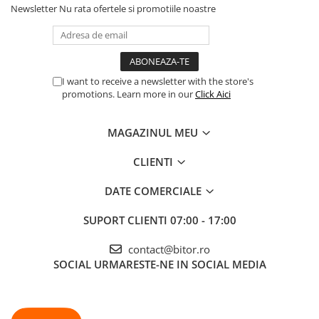
Newsletter
Nu rata ofertele si promotiile noastre
Procesoare Desktop
Stocare
HDD Externe
HDD Interne
I want to receive a newsletter with the store's
promotions. Learn more in our
Click Aici
SSD Externe
SSD Interne
MAGAZINUL MEU
Memorii
Memorii RAM
CLIENTI
Memorii Laptop
DATE COMERCIALE
Memorii Flash
Stick-uri USB
SUPORT CLIENTI
07:00 - 17:00
Surse de alimentare
contact@bitor.ro
Surse de Alimentare PC
SOCIAL
URMARESTE-NE IN SOCIAL MEDIA
Ventilatoare & Sisteme de Răcire
Răcire PC
Ventilatoare & Sisteme de Răcire