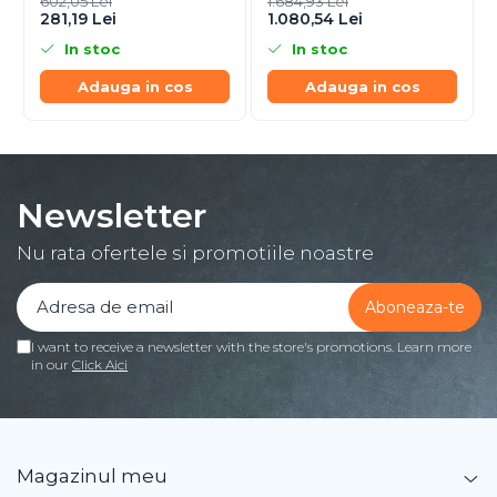
602,05 Lei
1.684,93 Lei
281,19 Lei
1.080,54 Lei
In stoc
In stoc
Adauga in cos
Adauga in cos
Newsletter
Nu rata ofertele si promotiile noastre
I want to receive a newsletter with the store's promotions. Learn more
in our
Click Aici
Magazinul meu