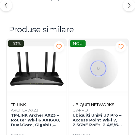
pentru instalări profesionale în rack sau trasee
optice. Culoarea
portocalie
respectă standardele
pentru cabluri multimode.
Produse similare
-53%
NOU
TP-LINK
UBIQUITI NETWORKS
ARCHER AX23
U7-PRO
TP‑LINK Archer AX23 –
Ubiquiti UniFi U7 Pro –
Router WiFi 6 AX1800,
Access Point WiFi 7,
Dual‑Core, Gigabit,
2.5GbE PoE+, 2.4/5/6
OFDMA, 1024‑QAM
GHz, Ceiling‑mount