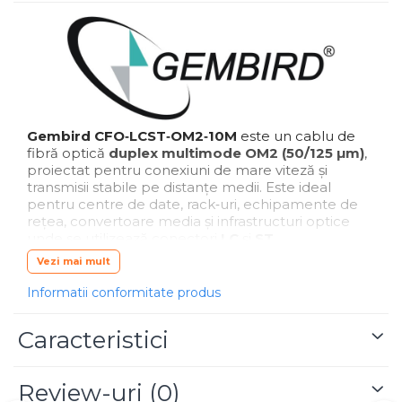
Gembird CFO‑LCST‑OM2‑10M
este un cablu de
fibră optică
duplex multimode OM2 (50/125 µm)
,
proiectat pentru conexiuni de mare viteză și
transmisii stabile pe distanțe medii. Este ideal
pentru centre de date, rack‑uri, echipamente de
rețea, convertoare media și infrastructuri optice
unde se utilizează conectori
LC
și
ST
.
Vezi mai mult
Construcția duplex permite transmiterea și
recepția simultană a datelor, iar fibra multimode
Informatii conformitate produs
OM2 oferă performanțe excelente pentru aplicații
de până la
10 Gbps
pe distanțe scurte. Conectorii
LC male
și
ST male
sunt integrați pentru o
Caracteristici
conectare sigură și rapidă, minimizând pierderile
de semnal.
Review-uri
(0)
Cablul este flexibil, rezistent la îndoire și potrivit