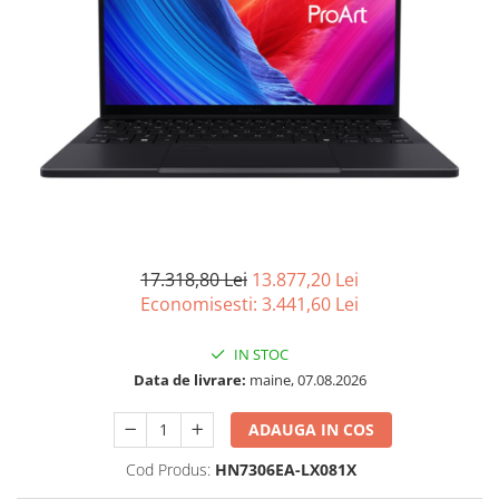
Imprimanta Laser Mono
Imprimante Cerneală
Imprimante Matriciale
Multifuncțional Cerneală
Multifuncțional Laser Mono
Accesorii Imprimante & Scannere
3D
Consumabile & Filamente 3D
Consumabile - cerneală
17.318,80 Lei
13.877,20 Lei
Cerneală & Cap de Printare
Economisesti:
3.441,60
Lei
Consumabile - toner
Toner
IN STOC
Imprimante Large Format Printer
Data de livrare:
maine, 07.08.2026
(LFP)
Accesorii Large Format
ADAUGA IN COS
Plottere & Scannere
Cod Produs:
HN7306EA-LX081X
Scannere