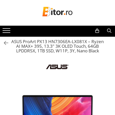
Toate Produsele
Laptop , PC, Tablete
Laptop-uri
ASUS ProArt PX13 HN7306EA‑LX081X – Ryzen
Laptop-uri Gaming
AI MAX+ 395, 13.3" 3K OLED Touch, 64GB
Laptop-uri Workstation
LPDDR5X, 1TB SSD, W11P, 3Y, Nano Black
Laptop-uri Business
Desktop PC
Desktop Business
Sistem barebone
Acesorii
Imprimante, Scannere,
Consumabile
Imprimante & Multifuncționale
Imprimanta Laser Color