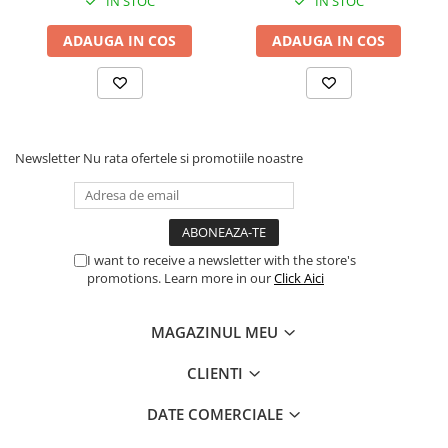
IN STOC
IN STOC
Procesoare Desktop
ADAUGA IN COS
ADAUGA IN COS
Stocare
HDD Externe
HDD Interne
SSD Externe
Newsletter
Nu rata ofertele si promotiile noastre
SSD Interne
Memorii
Memorii RAM
Memorii Laptop
I want to receive a newsletter with the store's
Memorii Flash
promotions. Learn more in our
Click Aici
Stick-uri USB
Surse de alimentare
MAGAZINUL MEU
Surse de Alimentare PC
CLIENTI
Ventilatoare & Sisteme de Răcire
DATE COMERCIALE
Răcire PC
Ventilatoare & Sisteme de Răcire