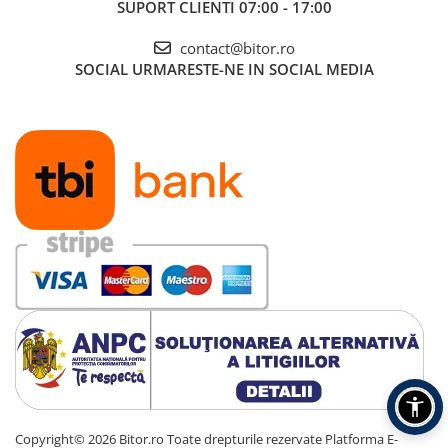
SUPORT CLIENTI
07:00 - 17:00
Carcase
contact@bitor.ro
Accesorii componente
SOCIAL
URMARESTE-NE IN SOCIAL MEDIA
Accesorii componente - altele
Accesorii Stocare
Unități optice
Blu-Ray, CD/DVD & Floppy Drives
Periferice & Accesorii
Tastaturi
Tastaturi cu Fir
Tastaturi wireless
Mouse, Trackballs & Presenters
Mouse cu Fir
Mouse Ergonimice
Mouse wireless
Mousepad
Cabluri & Adaptoare
Copyright© 2026 Bitor.ro Toate drepturile rezervate
Platforma E-