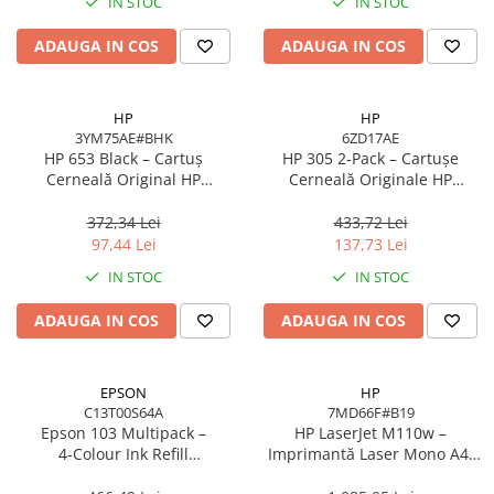
IN STOC
IN STOC
ADAUGA IN COS
ADAUGA IN COS
HP
HP
3YM75AE#BHK
6ZD17AE
HP 653 Black – Cartuș
HP 305 2‑Pack – Cartușe
Cerneală Original HP
Cerneală Originale HP
3YM75AE#BHK, 6 ml, 360
6ZD17AE (Black + Tri‑color),
pagini
100/120 pagini
372,34 Lei
433,72 Lei
97,44 Lei
137,73 Lei
IN STOC
IN STOC
ADAUGA IN COS
ADAUGA IN COS
EPSON
HP
C13T00S64A
7MD66F#B19
Epson 103 Multipack –
HP LaserJet M110w –
4‑Colour Ink Refill
Imprimantă Laser Mono A4,
C13T00S64A, 4×65 ml,
20 ppm, Wi‑Fi, USB, Bluetooth