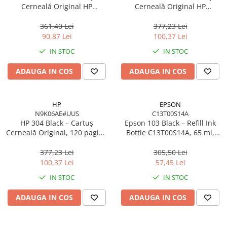
Cerneală Original HP
Cerneală Original HP
F6V24AE#BHK, 200 pagini,
N9K05AE#UUS, 100 pagini,
Cyan/Magenta/Yellow
Cyan/Magenta/Yellow
361,40 Lei
377,23 Lei
90,87 Lei
100,37 Lei
IN STOC
IN STOC
ADAUGA IN COS
ADAUGA IN COS
HP
EPSON
N9K06AE#UUS
C13T00S14A
HP 304 Black – Cartuș
Epson 103 Black – Refill Ink
Cerneală Original, 120 pagini,
Bottle C13T00S14A, 65 ml,
N9K06AE, Black
4500 pagini, EcoTank
377,23 Lei
305,50 Lei
100,37 Lei
57,45 Lei
IN STOC
IN STOC
ADAUGA IN COS
ADAUGA IN COS