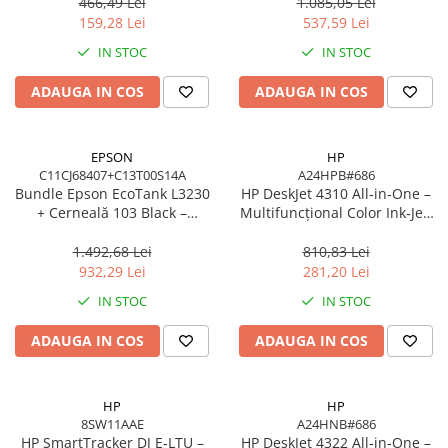
EcoTank, 4500/7500 pagini
LE
466,49 Lei
1.085,05 Lei
159,28 Lei
537,59 Lei
IN STOC
IN STOC
ADAUGA IN COS
ADAUGA IN COS
EPSON
HP
C11CJ68407+C13T00S14A
A24HPB#686
Bundle Epson EcoTank L3230
HP DeskJet 4310 All‑in‑One –
+ Cerneală 103 Black –
Multifuncțional Color Ink‑Jet,
Multifuncțional ITS 10 ppm,
8.5/5.5 ppm, ADF 35 coli,
5760 dpi, USB
Wi‑Fi, USB, Bluetooth
1.492,68 Lei
810,83 Lei
932,29 Lei
281,20 Lei
IN STOC
IN STOC
ADAUGA IN COS
ADAUGA IN COS
HP
HP
8SW11AAE
A24HNB#686
HP SmartTracker DJ E‑LTU –
HP DeskJet 4322 All‑in‑One –