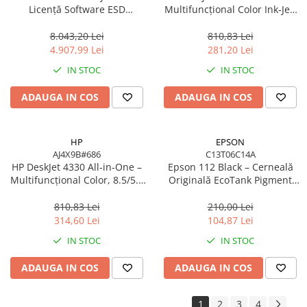
Licență Software ESD
Multifuncțional Color Ink‑Jet,
8SW11AAE pentru DesignJet
8.5/5.5 ppm, ADF 35 coli,
T/Z Series
Wi‑Fi, USB
8.043,20 Lei
810,83 Lei
4.907,99 Lei
281,20 Lei
IN STOC
IN STOC
ADAUGA IN COS
ADAUGA IN COS
HP
EPSON
AJ4X9B#686
C13T06C14A
HP DeskJet 4330 All‑in‑One –
Epson 112 Black – Cerneală
Multifuncțional Color, 8.5/5.5
Originală EcoTank Pigment
ppm, ADF 35 coli, Wi‑Fi, USB
127 ml (C13T06C14A)
810,83 Lei
210,00 Lei
314,60 Lei
104,87 Lei
IN STOC
IN STOC
ADAUGA IN COS
ADAUGA IN COS
1
2
3
4