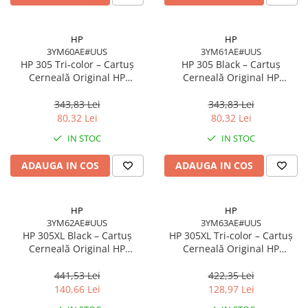
HP
HP
3YM60AE#UUS
3YM61AE#UUS
HP 305 Tri‑color – Cartuș
HP 305 Black – Cartuș
Cerneală Original HP
Cerneală Original HP
3YM60AE#UUS, 4.48 ml, 100
3YM61AE#UUS, 2 ml, 120
pagini
pagini
343,83 Lei
343,83 Lei
80,32 Lei
80,32 Lei
IN STOC
IN STOC
ADAUGA IN COS
ADAUGA IN COS
HP
HP
3YM62AE#UUS
3YM63AE#UUS
HP 305XL Black – Cartuș
HP 305XL Tri‑color – Cartuș
Cerneală Original HP
Cerneală Original HP
3YM62AE#UUS, High Yield, 4
3YM63AE#UUS, High Yield, 5
ml, 240 pagini
ml, 200 pagini
441,53 Lei
422,35 Lei
140,66 Lei
128,97 Lei