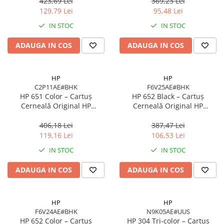
pagini
Negru Pigment
423,69 Lei
369,23 Lei
129,79 Lei
95,48 Lei
IN STOC
IN STOC
ADAUGA IN COS
ADAUGA IN COS
HP
HP
C2P11AE#BHK
F6V25AE#BHK
HP 651 Color – Cartuș
HP 652 Black – Cartuș
Cerneală Original HP
Cerneală Original HP
C2P11AE#BHK, 300 pagini,
F6V25AE#BHK, 360 pagini, Ink
Cyan/Magenta/Yellow
Advantage
406,18 Lei
387,47 Lei
119,16 Lei
106,53 Lei
IN STOC
IN STOC
ADAUGA IN COS
ADAUGA IN COS
HP
HP
F6V24AE#BHK
N9K05AE#UUS
HP 652 Color – Cartuș
HP 304 Tri‑color – Cartuș