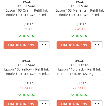
EPSON
EPSON
C13T00S24A
C13T00S34A
Epson 103 Cyan – Refill Ink
Epson 103 Magenta – Refill Ink
Bottle C13T00S24A, 65 ml,
Bottle C13T00S34A, 65 ml,
EcoTank, 6500 pagini
EcoTank
305,50 Lei
305,50 Lei
56,35 Lei
57,45 Lei
IN STOC
IN STOC
ADAUGA IN COS
ADAUGA IN COS
EPSON
EPSON
C13T00S44A
C13T03P14A
Epson 103 Yellow – Refill Ink
Epson 110 Black – Refill Ink
Bottle C13T00S44A, 65 ml,
Bottle C13T03P14A, Pigment
EcoTank
Black, 120 ml, EcoTank
305,50 Lei
338,23 Lei
58,34 Lei
77,73 Lei
IN STOC
IN STOC
ADAUGA IN COS
ADAUGA IN COS