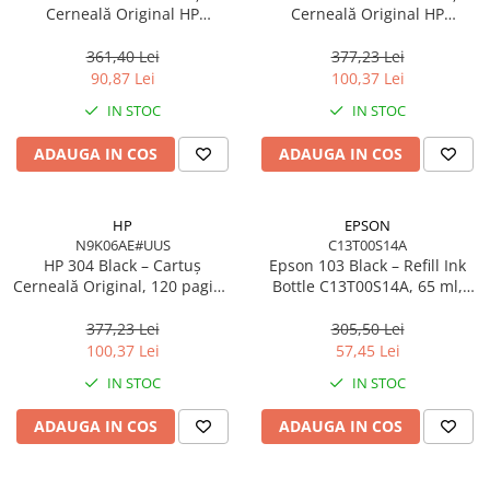
Cerneală Original HP
Cerneală Original HP
F6V24AE#BHK, 200 pagini,
N9K05AE#UUS, 100 pagini,
Cyan/Magenta/Yellow
Cyan/Magenta/Yellow
361,40 Lei
377,23 Lei
90,87 Lei
100,37 Lei
IN STOC
IN STOC
ADAUGA IN COS
ADAUGA IN COS
HP
EPSON
N9K06AE#UUS
C13T00S14A
HP 304 Black – Cartuș
Epson 103 Black – Refill Ink
Cerneală Original, 120 pagini,
Bottle C13T00S14A, 65 ml,
N9K06AE, Black
4500 pagini, EcoTank
377,23 Lei
305,50 Lei
100,37 Lei
57,45 Lei
IN STOC
IN STOC
ADAUGA IN COS
ADAUGA IN COS