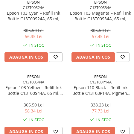
EPSON
EPSON
C13T00S24A
C13T00S34A
Epson 103 Cyan – Refill Ink
Epson 103 Magenta – Refill Ink
Bottle C13T00S24A, 65 ml,
Bottle C13T00S34A, 65 ml,
EcoTank, 6500 pagini
EcoTank
305,50 Lei
305,50 Lei
56,35 Lei
57,45 Lei
IN STOC
IN STOC
ADAUGA IN COS
ADAUGA IN COS
EPSON
EPSON
C13T00S44A
C13T03P14A
Epson 103 Yellow – Refill Ink
Epson 110 Black – Refill Ink
Bottle C13T00S44A, 65 ml,
Bottle C13T03P14A, Pigment
EcoTank
Black, 120 ml, EcoTank
305,50 Lei
338,23 Lei
58,34 Lei
77,73 Lei
IN STOC
IN STOC
ADAUGA IN COS
ADAUGA IN COS