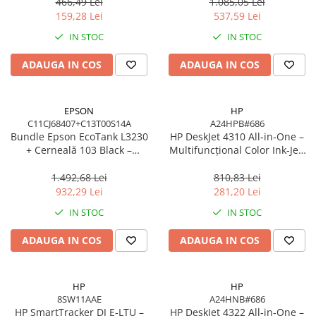
EcoTank, 4500/7500 pagini
LE
466,49 Lei
1.085,05 Lei
159,28 Lei
537,59 Lei
IN STOC
IN STOC
ADAUGA IN COS
ADAUGA IN COS
EPSON
HP
C11CJ68407+C13T00S14A
A24HPB#686
Bundle Epson EcoTank L3230
HP DeskJet 4310 All‑in‑One –
+ Cerneală 103 Black –
Multifuncțional Color Ink‑Jet,
Multifuncțional ITS 10 ppm,
8.5/5.5 ppm, ADF 35 coli,
5760 dpi, USB
Wi‑Fi, USB, Bluetooth
1.492,68 Lei
810,83 Lei
932,29 Lei
281,20 Lei
IN STOC
IN STOC
ADAUGA IN COS
ADAUGA IN COS
HP
HP
8SW11AAE
A24HNB#686
HP SmartTracker DJ E‑LTU –
HP DeskJet 4322 All‑in‑One –