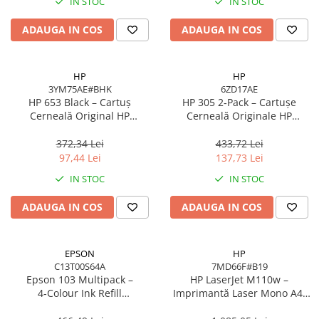
IN STOC
IN STOC
ADAUGA IN COS
ADAUGA IN COS
HP
HP
3YM75AE#BHK
6ZD17AE
HP 653 Black – Cartuș
HP 305 2‑Pack – Cartușe
Cerneală Original HP
Cerneală Originale HP
3YM75AE#BHK, 6 ml, 360
6ZD17AE (Black + Tri‑color),
pagini
100/120 pagini
372,34 Lei
433,72 Lei
97,44 Lei
137,73 Lei
IN STOC
IN STOC
ADAUGA IN COS
ADAUGA IN COS
EPSON
HP
C13T00S64A
7MD66F#B19
Epson 103 Multipack –
HP LaserJet M110w –
4‑Colour Ink Refill
Imprimantă Laser Mono A4,
C13T00S64A, 4×65 ml,
20 ppm, Wi‑Fi, USB, Bluetooth