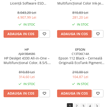
Licență Software ESD
Multifuncțional Color Ink‑Jet,
8SW11AAE pentru DesignJet
8.5/5.5 ppm, ADF 35 coli,
T/Z Series
Wi‑Fi, USB
8.043,20 Lei
810,83 Lei
4.907,99 Lei
281,20 Lei
IN STOC
IN STOC
ADAUGA IN COS
ADAUGA IN COS
HP
EPSON
AJ4X9B#686
C13T06C14A
HP DeskJet 4330 All‑in‑One –
Epson 112 Black – Cerneală
Multifuncțional Color, 8.5/5.5
Originală EcoTank Pigment
ppm, ADF 35 coli, Wi‑Fi, USB
127 ml (C13T06C14A)
810,83 Lei
210,00 Lei
314,60 Lei
104,87 Lei
IN STOC
IN STOC
ADAUGA IN COS
ADAUGA IN COS
1
2
3
4