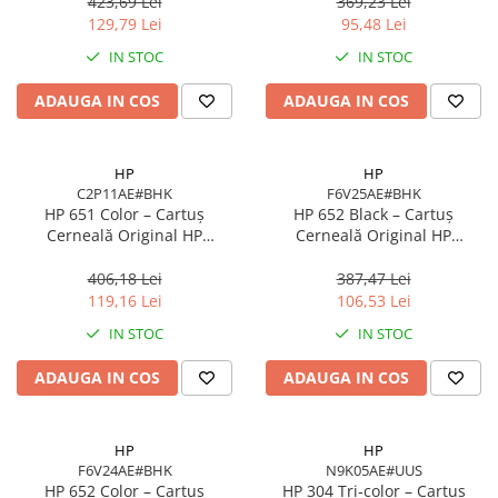
pagini
Negru Pigment
423,69 Lei
369,23 Lei
129,79 Lei
95,48 Lei
IN STOC
IN STOC
ADAUGA IN COS
ADAUGA IN COS
HP
HP
C2P11AE#BHK
F6V25AE#BHK
HP 651 Color – Cartuș
HP 652 Black – Cartuș
Cerneală Original HP
Cerneală Original HP
C2P11AE#BHK, 300 pagini,
F6V25AE#BHK, 360 pagini, Ink
Cyan/Magenta/Yellow
Advantage
406,18 Lei
387,47 Lei
119,16 Lei
106,53 Lei
IN STOC
IN STOC
ADAUGA IN COS
ADAUGA IN COS
HP
HP
F6V24AE#BHK
N9K05AE#UUS
HP 652 Color – Cartuș
HP 304 Tri‑color – Cartuș