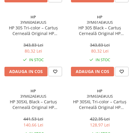
HP
HP
3YM60AE#UUS
3YM61AE#UUS
HP 305 Tri‑color – Cartuș
HP 305 Black – Cartuș
Cerneală Original HP
Cerneală Original HP
3YM60AE#UUS, 4.48 ml, 100
3YM61AE#UUS, 2 ml, 120
pagini
pagini
343,83 Lei
343,83 Lei
80,32 Lei
80,32 Lei
IN STOC
IN STOC
ADAUGA IN COS
ADAUGA IN COS
HP
HP
3YM62AE#UUS
3YM63AE#UUS
HP 305XL Black – Cartuș
HP 305XL Tri‑color – Cartuș
Cerneală Original HP
Cerneală Original HP
3YM62AE#UUS, High Yield, 4
3YM63AE#UUS, High Yield, 5
ml, 240 pagini
ml, 200 pagini
441,53 Lei
422,35 Lei
140,66 Lei
128,97 Lei