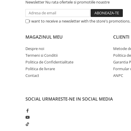
Caști & Microfoane
Newsletter
Nu rata ofertele si promotiile noastre
Caști Business
Căști Gaming & Consumer
I want to receive a newsletter with the store's promotions
Microfoane & Reportofoane
Display & signage
MAGAZINUL MEU
CLIENTI
Ecrane Digital Signage
Despre noi
Metode de
Ecrane Touchscreen Digital Signage
Termeni si Conditii
Politica d
Proiectoare
Politica de Confidentialitate
Garantia 
Proiectoare Business
Politica de livrare
Formular 
Proiectoare Consumer
Contact
ANPC
Componente
Plăci de baza
SOCIAL
URMARESTE-NE IN SOCIAL MEDIA
Plăci de Bază Amd
Plăci de Bază Intel
Plăci video
Plăci Video Gaming & Consumer
Procesoare