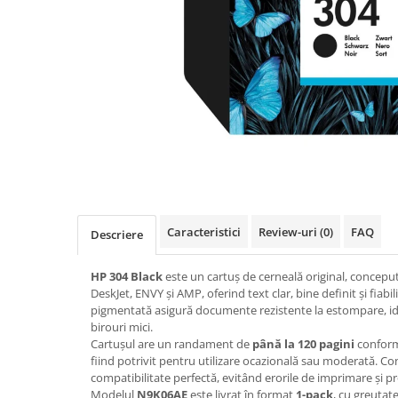
Imprimanta Laser Mono
Imprimante Cerneală
Imprimante Matriciale
Multifuncțional Cerneală
Multifuncțional Laser Mono
Accesorii Imprimante & Scannere
3D
Consumabile & Filamente 3D
Consumabile - cerneală
Cerneală & Cap de Printare
Caracteristici
Review-uri
(0)
FAQ
Descriere
Consumabile - toner
Toner
HP 304 Black
este un cartuș de cerneală original, concep
DeskJet, ENVY și AMP, oferind text clar, bine definit și fiabi
Imprimante Large Format Printer
pigmentată asigură documente rezistente la estompare, ide
(LFP)
birouri mici.
Accesorii Large Format
Cartușul are un randament de
până la 120 pagini
conform
fiind potrivit pentru utilizare ocazională sau moderată. Co
Plottere & Scannere
compatibilitate perfectă, evitând erorile de imprimare și p
Scannere
Modelul
N9K06AE
este livrat în format
1-pack
, cu greutat