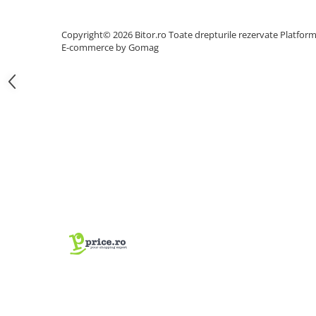
Procesoare Desktop
Copyright© 2026 Bitor.ro Toate drepturile rezervate
Platfor
Stocare
E-commerce by Gomag
HDD Externe
HDD Interne
SSD Externe
SSD Interne
Memorii
Memorii RAM
Memorii Laptop
Memorii Flash
Stick-uri USB
Surse de alimentare
Surse de Alimentare PC
Ventilatoare & Sisteme de Răcire
Răcire PC
Ventilatoare & Sisteme de Răcire