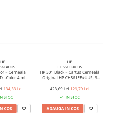
HP
HP
5AE#UUS
CH561EE#UUS
C
or – Cerneală
HP 301 Black – Cartuș Cerneală
HP 650 Bla
Tri‑Color 4 ml
Original HP CH561EE#UUS, 3
Original 
U65AE)
ml, 170 pagini
pagini
ei
134,33 Lei
423,69 Lei
129,79 Lei
369,
IN STOC
IN STOC
N COS
ADAUGA IN COS
ADAUG