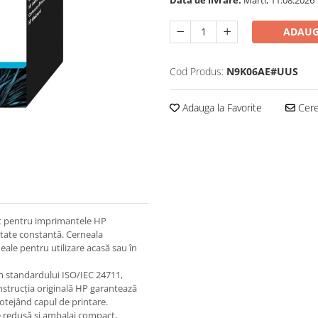
ADAUG
Cod Produs:
N9K06AE#UUS
Adauga la Favorite
Cere 
ut pentru imprimantele HP
litate constantă. Cerneala
ale pentru utilizare acasă sau în
 standardului ISO/IEC 24711,
nstrucția originală HP garantează
rotejând capul de printare.
e redusă și ambalaj compact,