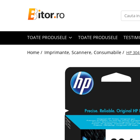
Toate Produsele
Laptop , PC, Tablete
TOATE PRODUSELE
TOATE PRODUSELE
TESTIM
Laptop-uri
Laptop-uri Gaming
Home /
Imprimante, Scannere, Consumabile /
HP 304 
Laptop-uri Workstation
Laptop-uri Business
Desktop PC
Desktop Business
Sistem barebone
Acesorii
Imprimante, Scannere,
Consumabile
Imprimante & Multifuncționale
Imprimanta Laser Color