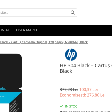
ONIALE
LISTA MARCI
Black – Cartuș Cerneală Original, 120 pagini, N9K06AE, Black
HP 304 Black – Cartuș 
Black
377,23 Lei
100,37 Lei
Economisesti:
276,86
Lei
IN STOC
Data de livrare:
Marti, 11.08.2026