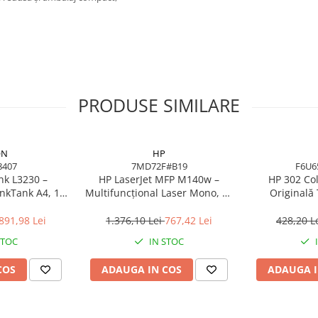
PRODUSE SIMILARE
ON
HP
8407
7MD72F#B19
F6U6
nk L3230 –
HP LaserJet MFP M140w –
HP 302 Col
InkTank A4, 10
Multifuncțional Laser Mono, 20
Originală 
dpi, ITS, USB
ppm, A4, Wi‑Fi, Bluetooth, USB
(F6
2.0
891,98 Lei
1.376,10 Lei
767,42 Lei
428,20 L
STOC
IN STOC
COS
ADAUGA IN COS
ADAUGA I