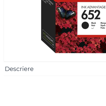
Imprimanta Laser Mono
Imprimante Cerneală
Imprimante Matriciale
Multifuncțional Cerneală
Multifuncțional Laser Mono
Accesorii Imprimante &
Scannere 3D
Consumabile & Filamente 3D
Consumabile - cerneală
Cerneală & Cap de Printare
Consumabile - toner
Descriere
Toner
Imprimante Large Format
Printer (LFP)
Accesorii Large Format
Plottere & Scannere
Scannere