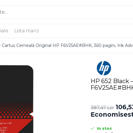
iale
Lista marci
– Cartuș Cerneală Original HP F6V25AE#BHK, 360 pagini, Ink Ad
HP 652 Black –
F6V25AE#BHK, 
106,5
387,47 Lei
Economisest
In stoc