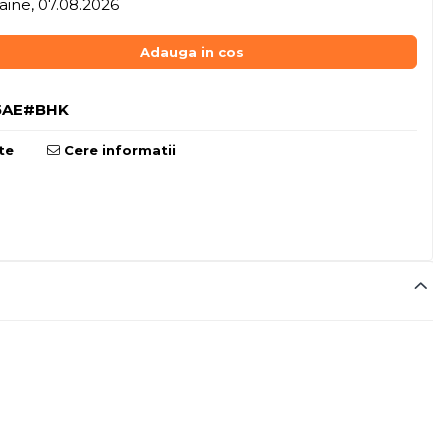
ine, 07.08.2026
Adauga in cos
5AE#BHK
te
Cere informatii