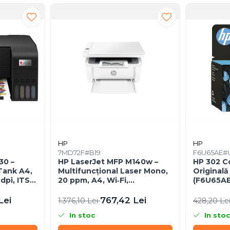
HP
HP
7MD72F#B19
F6U65AE#
30 –
HP LaserJet MFP M140w –
HP 302 Co
Tank A4,
Multifuncțional Laser Mono,
Originală
pi, ITS,
20 ppm, A4, Wi‑Fi,
(F6U65AE
Bluetooth, USB 2.0
Lei
767,42 Lei
1.376,10 Lei
428,20 Le
In stoc
In stoc