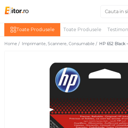
Toate Produsele
Toate Produsele
Toate Produsele
Testimon
Laptop , PC, Tablete
Laptop-uri
Home /
Imprimante, Scannere, Consumabile /
HP 652 Black 
Laptop-uri Gaming
Laptop-uri Workstation
Laptop-uri Business
Desktop PC
Desktop Business
Sistem barebone
Acesorii
Imprimante, Scannere,
Consumabile
Imprimante & Multifuncționale
Imprimanta Laser Color