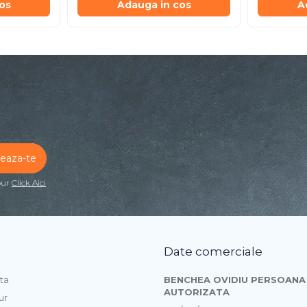
os
Adauga in cos
A
our
Click Aici
Date comerciale
ta
BENCHEA OVIDIU PERSOANA 
AUTORIZATA
ur