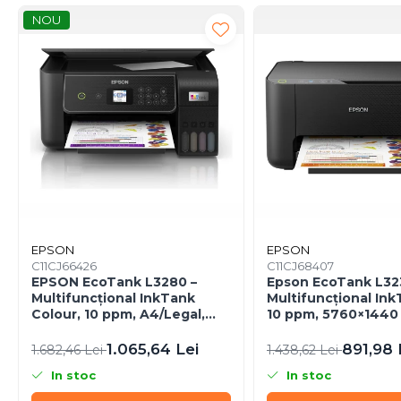
Caști & Microfoane
NOU
Caști Business
Căști Gaming & Consumer
Microfoane & Reportofoane
Display & signage
Ecrane Digital Signage
Ecrane Touchscreen Digital
Signage
Proiectoare
Proiectoare Business
Proiectoare Consumer
EPSON
EPSON
C11CJ66426
C11CJ68407
Componente
EPSON EcoTank L3280 –
Epson EcoTank L32
Plăci de baza
Multifuncțional InkTank
Multifuncțional Ink
Colour, 10 ppm, A4/Legal,
10 ppm, 5760×1440 d
Plăci de Bază Amd
USB & Wi‑Fi, 100 coli
USB
Plăci de Bază Intel
1.065,64 Lei
891,98 
1.682,46 Lei
1.438,62 Lei
Plăci video
In stoc
In stoc
Plăci Video Gaming & Consumer