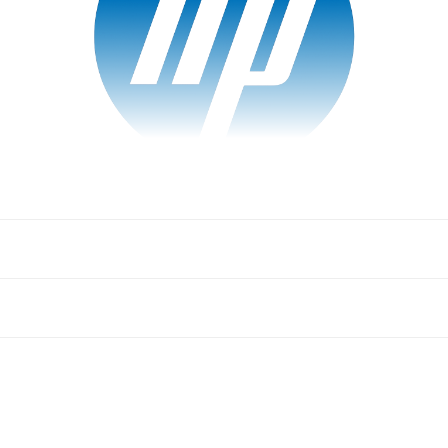
 HP conceput pentru imprimantele
HP DeskJet Ink Advant
r, bine definit și rezistent la decolorare, ideal pentru docu
nform standardului
ISO/IEC 24711
, asigurând eficiență rid
ionare stabilă și protecție împotriva defectelor de imprimar