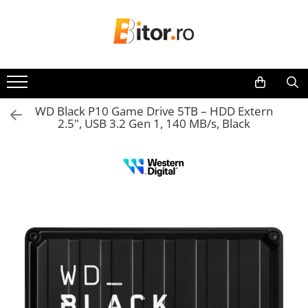
Toate Produsele
Laptop , PC, Tablete
Laptop-uri
WD Black P10 Game Drive 5TB – HDD Extern
Laptop-uri Gaming
2.5", USB 3.2 Gen 1, 140 MB/s, Black
Laptop-uri Workstation
Laptop-uri Business
Desktop PC
Desktop Business
Sistem barebone
Acesorii
Imprimante, Scannere,
Consumabile
Imprimante & Multifuncționale
Imprimanta Laser Color