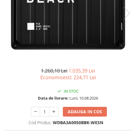
Imprimanta Laser Mono
Imprimante Cerneală
Imprimante Matriciale
Multifuncțional Cerneală
Multifuncțional Laser Mono
Accesorii Imprimante & Scannere
3D
Consumabile & Filamente 3D
Consumabile - cerneală
1.260,10 Lei
1.035,39 Lei
Cerneală & Cap de Printare
Economisesti:
224,71
Lei
Consumabile - toner
IN STOC
Toner
Data de livrare:
Luni, 10.08.2026
Imprimante Large Format Printer
(LFP)
ADAUGA IN COS
Accesorii Large Format
Cod Produs:
WDBA3A0050BBK-WESN
Plottere & Scannere
Scannere