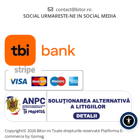
Carcase
contact@bitor.ro
Accesorii componente
SOCIAL
URMARESTE-NE IN SOCIAL MEDIA
Accesorii componente - altele
Accesorii Stocare
Unități optice
Blu-Ray, CD/DVD & Floppy Drives
Periferice & Accesorii
Tastaturi
Tastaturi cu Fir
Tastaturi wireless
Mouse, Trackballs & Presenters
Mouse cu Fir
Mouse Ergonimice
Mouse wireless
Mousepad
Copyright© 2026 Bitor.ro Toate drepturile rezervate
Platforma E-
Cabluri & Adaptoare
commerce by Gomag