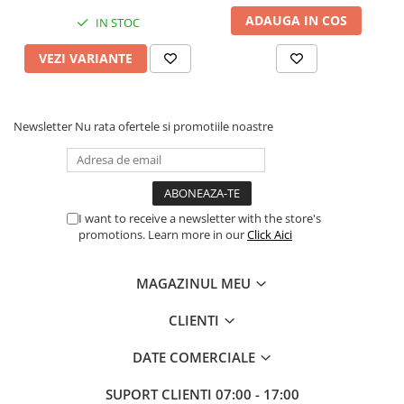
ADAUGA IN COS
IN STOC
Procesoare Desktop
Stocare
VEZI VARIANTE
HDD Externe
HDD Interne
SSD Externe
Newsletter
Nu rata ofertele si promotiile noastre
SSD Interne
Memorii
Memorii RAM
I want to receive a newsletter with the store's
Memorii Laptop
promotions. Learn more in our
Click Aici
Memorii Flash
Stick-uri USB
MAGAZINUL MEU
Surse de alimentare
CLIENTI
Surse de Alimentare PC
Ventilatoare & Sisteme de Răcire
DATE COMERCIALE
Răcire PC
SUPORT CLIENTI
07:00 - 17:00
Ventilatoare & Sisteme de Răcire