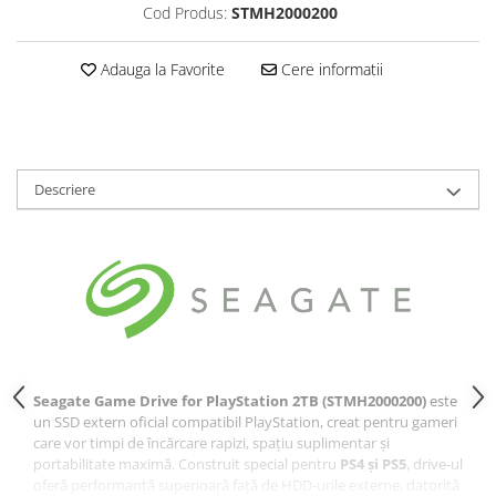
Cod Produs:
STMH2000200
Adauga la Favorite
Cere informatii
Descriere
Seagate Game Drive for PlayStation 2TB (STMH2000200)
este
un SSD extern oficial compatibil PlayStation, creat pentru gameri
care vor timpi de încărcare rapizi, spațiu suplimentar și
portabilitate maximă. Construit special pentru
PS4 și PS5
, drive‑ul
oferă performanță superioară față de HDD‑urile externe, datorită