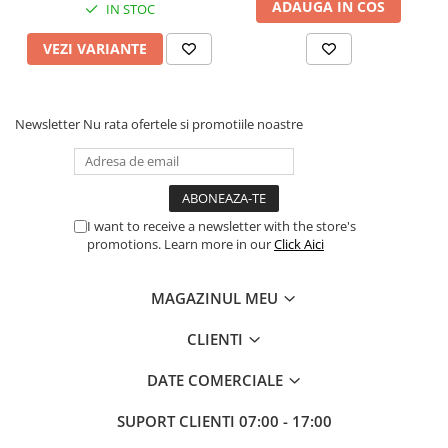
ADAUGA IN COS
IN STOC
Procesoare Desktop
VEZI VARIANTE
Stocare
HDD Externe
HDD Interne
Newsletter
Nu rata ofertele si promotiile noastre
SSD Externe
SSD Interne
Memorii
Memorii RAM
I want to receive a newsletter with the store's
promotions. Learn more in our
Click Aici
Memorii Laptop
Memorii Flash
MAGAZINUL MEU
Stick-uri USB
Surse de alimentare
CLIENTI
Surse de Alimentare PC
DATE COMERCIALE
Ventilatoare & Sisteme de Răcire
Răcire PC
SUPORT CLIENTI
07:00 - 17:00
Ventilatoare & Sisteme de Răcire