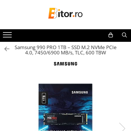
Toate Produsele
Laptop , PC, Tablete
Laptop-uri
Samsung 990 PRO 1TB – SSD M.2 NVMe PCIe
Laptop-uri Gaming
4.0, 7450/6900 MB/s, TLC, 600 TBW
Laptop-uri Workstation
Laptop-uri Business
Desktop PC
Desktop Business
Sistem barebone
Acesorii
Imprimante, Scannere,
Consumabile
Imprimante & Multifuncționale
Imprimanta Laser Color