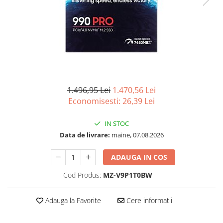
Imprimanta Laser Mono
Imprimante Cerneală
Imprimante Matriciale
Multifuncțional Cerneală
Multifuncțional Laser Mono
Accesorii Imprimante & Scannere
3D
1.496,95 Lei
1.470,56 Lei
Consumabile & Filamente 3D
Economisesti:
26,39
Lei
Consumabile - cerneală
IN STOC
Cerneală & Cap de Printare
Data de livrare:
maine, 07.08.2026
Consumabile - toner
Toner
ADAUGA IN COS
Imprimante Large Format Printer
Cod Produs:
MZ-V9P1T0BW
(LFP)
Accesorii Large Format
Adauga la Favorite
Cere informatii
Plottere & Scannere
Scannere