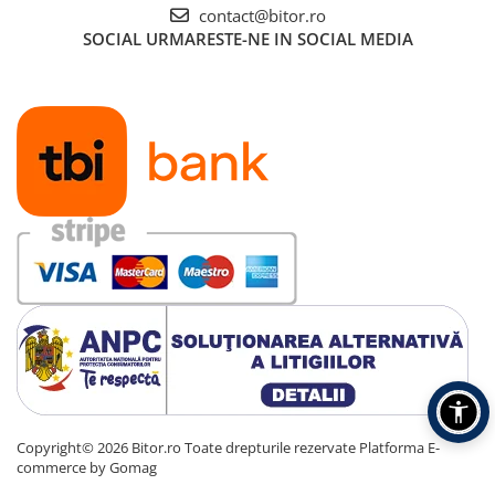
contact@bitor.ro
Carcase
SOCIAL
URMARESTE-NE IN SOCIAL MEDIA
Accesorii componente
Accesorii componente - altele
Accesorii Stocare
Unități optice
Blu-Ray, CD/DVD & Floppy Drives
Periferice & Accesorii
Tastaturi
Tastaturi cu Fir
Tastaturi wireless
Mouse, Trackballs & Presenters
Mouse cu Fir
Mouse Ergonimice
Mouse wireless
Copyright© 2026 Bitor.ro Toate drepturile rezervate
Platforma E-
Mousepad
commerce by Gomag
Cabluri & Adaptoare