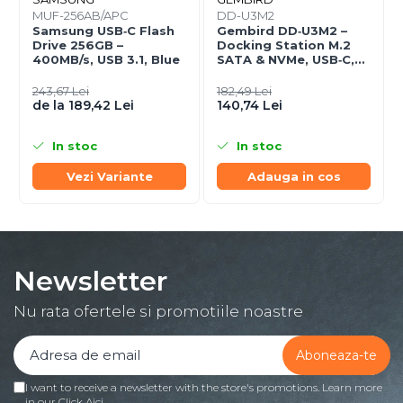
MUF-256AB/APC
DD-U3M2
Samsung USB‑C Flash
Gembird DD‑U3M2 –
Drive 256GB –
Docking Station M.2
400MB/s, USB 3.1, Blue
SATA & NVMe, USB‑C,
10 Gbit/s, Black
243,67 Lei
182,49 Lei
de la 189,42 Lei
140,74 Lei
In stoc
In stoc
Vezi Variante
Adauga in cos
Newsletter
Nu rata ofertele si promotiile noastre
I want to receive a newsletter with the store's promotions. Learn more
in our
Click Aici